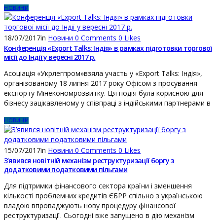
НОВИНИ
18/07/2017
in
Новини
0
Comments
0
Likes
Конференція «Export Talks: Індія» в рамках підготовки торгової
місії до Індії у вересні 2017 р.
Асоціація «Укрлегпром»взяла участь у «Export Talks: Індія»,
організованому 18 липня 2017 року Офісом з просування
експорту Мінекономрозвитку. Ця подія була корисною для
бізнесу зацікавленому у співпраці з індійськими партнерами в
НОВИНИ
15/07/2017
in
Новини
0
Comments
0
Likes
З’явився новітній механізм реструктуризації боргу з
додатковими податковими пільгами
Для підтримки фінансового сектора країни і зменшення
кількості проблемних кредитів ЄБРР спільно з українською
владою впроваджують нову процедуру фінансової
реструктуризації. Сьогодні вже запущено в дію механізм