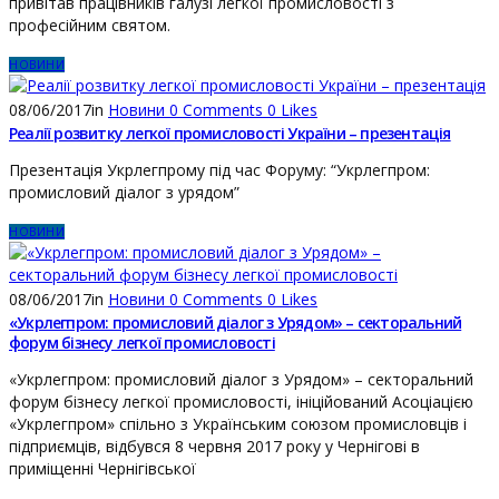
привітав працівників галузі легкої промисловості з
професійним святом.
НОВИНИ
08/06/2017
in
Новини
0
Comments
0
Likes
Реалії розвитку легкої промисловості України – презентація
Презентація Укрлегпрому під час Форуму: “Укрлегпром:
промисловий діалог з урядом”
НОВИНИ
08/06/2017
in
Новини
0
Comments
0
Likes
«Укрлегпром: промисловий діалог з Урядом» – секторальний
форум бізнесу легкої промисловості
«Укрлегпром: промисловий діалог з Урядом» – секторальний
форум бізнесу легкої промисловості, ініційований Асоціацією
«Укрлегпром» спільно з Українським союзом промисловців і
підприємців, відбувся 8 червня 2017 року у Чернігові в
приміщенні Чернігівської