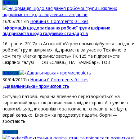
НОВИНИ
16/05/2017
in
Новини
0
Comments
0
Likes
Інформація щодо засідання робочої групи шкіряних
підприємств щодо галузевих стандартів
16 травня 2017р. в Асоціації «Укрлегпром» відбулося засідання
робочої групи шкіряних підприємств за участю Технічного
комітету «Легка промисловість» ТК 125 та підприємств
шкіряної галузі – ТОВ «Слава», ПАТ «Чинбар», ТОВ
НОВИНИ
30/04/2017
in
Новини
0
Comments
0
Likes
«Давальницька» промисловість
Ситуація патова. Україна впевнено перетворюється на
сировинний додаток розвинених західних країн. А, судячи з
нових мільярдних зовнішніх запозичень, справи в нас ідуть
вкрай кепсько. Економіка продовжує падати, борги —
зростають.
НОВИНИ