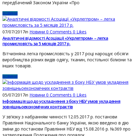
передбачений Законом України «Про
НОВИНИ
07/07/2017
in
Новини
0
Comments
0
Likes
Аналітичні відомості Асоціації «Укрлегпром» – легка
промисловість за 5 місяців 2017 р.
Вітчизняна легка промисловість у 2017 році нарощує обсяги
виробництва різних видів одягу, тканин, постільної білизни та
інших товарів.
НОВИНИ
05/07/2017
in
Новини
0
Comments
0
Likes
Інформація щодо ускладнення з боку НБУ умов укладення
зовнішньоекономічних контрактів
У зв’язку з набранням чинності 12.05.2017 р. постанови
Правління Національного банку України, якою введено в дію
зміни до постанови Правління НБУ від 15.08.2016 р. №369 про
затвердження Положення про порядок