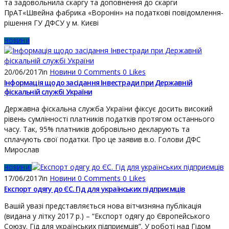
та задовольнила скаргу та доповнення до скарги
ПрАТ«Швейна фабрика «Воронін» на податкові повідомлення-
рішення ГУ ДФСУ у м. Києві
НОВИНИ
20/06/2017
in
Новини
0
Comments
0
Likes
Інформація щодо засідання Інвестради при Державній
фіскальній службі України
Державна фіскальна служба України фіксує досить високий
рівень сумлінності платників податків протягом останнього
часу. Так, 95% платників добровільно декларують та
сплачують свої податки. Про це заявив в.о. Голови ДФС
Мирослав
НОВИНИ
17/06/2017
in
Новини
0
Comments
0
Likes
Експорт одягу до ЄС. Гід для українських підприємців
Вашій увазі представляється нова вітчизняна публікація
(видана у літку 2017 р.) – “Експорт одягу до Європейського
Союзу. Гід для українських підприємців”. У роботі над Гідом