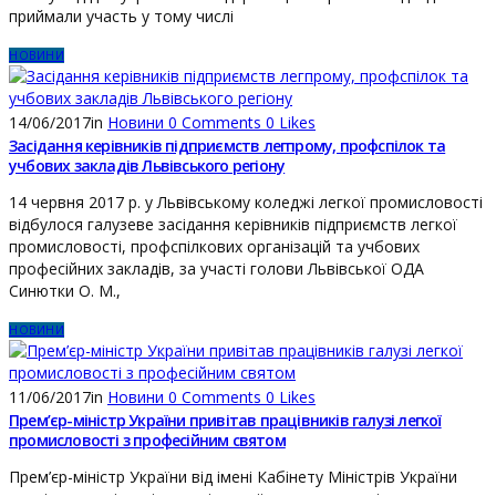
приймали участь у тому числі
НОВИНИ
14/06/2017
in
Новини
0
Comments
0
Likes
Засідання керівників підприємств легпрому, профспілок та
учбових закладів Львівського регіону
14 червня 2017 р. у Львівському коледжі легкої промисловості
відбулося галузеве засідання керівників підприємств легкої
промисловості, профспілкових організацій та учбових
професійних закладів, за участі голови Львівської ОДА
Синютки О. М.,
НОВИНИ
11/06/2017
in
Новини
0
Comments
0
Likes
Прем’єр-міністр України привітав працівників галузі легкої
промисловості з професійним святом
Прем’єр-міністр України від імені Кабінету Міністрів України