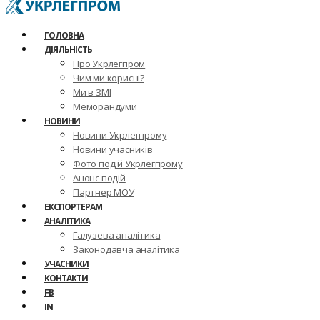
ГОЛОВНА
ДІЯЛЬНІСТЬ
Про Укрлегпром
Чим ми корисні?
Ми в ЗМІ
Меморандуми
НОВИНИ
Новини Укрлегпрому
Новини учасників
Фото подій Укрлегпрому
Анонс подій
Партнер МОУ
ЕКСПОРТЕРАМ
АНАЛІТИКА
Галузева аналітика
Законодавча аналітика
УЧАСНИКИ
КОНТАКТИ
FB
IN