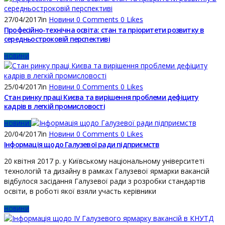
27/04/2017
in
Новини
0
Comments
0
Likes
Професійно-технічна освіта: стан та пріоритети розвитку в
середньостроковій перспективі
НОВИНИ
25/04/2017
in
Новини
0
Comments
0
Likes
Стан ринку праці Києва та вирішення проблеми дефіциту
кадрів в легкій промисловості
НОВИНИ
20/04/2017
in
Новини
0
Comments
0
Likes
Інформація щодо Галузевої ради підприємств
20 квітня 2017 р. у Київському національному університеті
технологій та дизайну в рамках Галузевої ярмарки вакансій
відбулося засідання Галузевої ради з розробки стандартів
освіти, в роботі якої взяли участь керівники
НОВИНИ