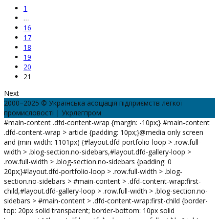
1
…
16
17
18
19
20
21
Next
2000–2025 © Українська асоціація підприємств легкої
промисловості | Укрлегпром
#main-content .dfd-content-wrap {margin: -10px;} #main-content
.dfd-content-wrap > article {padding: 10px;}@media only screen
and (min-width: 1101px) {#layout.dfd-portfolio-loop > .row.full-
width > .blog-section.no-sidebars,#layout.dfd-gallery-loop >
.row.full-width > .blog-section.no-sidebars {padding: 0
20px;}#layout.dfd-portfolio-loop > .row.full-width > .blog-
section.no-sidebars > #main-content > .dfd-content-wrap:first-
child,#layout.dfd-gallery-loop > .row.full-width > .blog-section.no-
sidebars > #main-content > .dfd-content-wrap:first-child {border-
top: 20px solid transparent; border-bottom: 10px solid