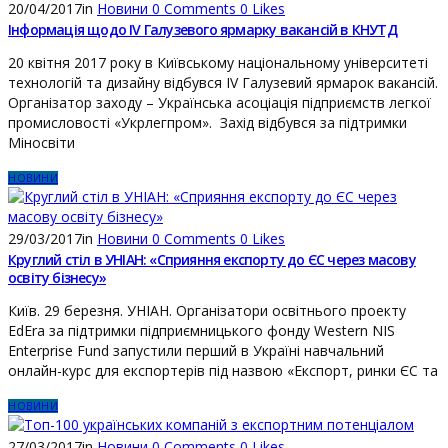
20/04/2017
in
Новини
0
Comments
0
Likes
Інформація щодо IV Галузевого ярмарку вакансій в КНУТД
20 квітня 2017 року в Київському національному університеті
технологій та дизайну відбувся ІV Галузевий ярмарок вакансій.
Організатор заходу – Українська асоціація підприємств легкої
промисловості «Укрлегпром». Захід відбувся за підтримки
Міносвіти
НОВИНИ
29/03/2017
in
Новини
0
Comments
0
Likes
Круглий стіл в УНІАН: «Сприяння експорту до ЄС через масову
освіту бізнесу»
Київ. 29 березня. УНІАН. Організатори освітнього проекту
EdEra за підтримки підприємницького фонду Western NIS
Enterprise Fund запустили перший в Україні навчальний
онлайн-курс для експортерів під назвою «Експорт, ринки ЄС та
НОВИНИ
27/03/2017
in
Новини
0
Comments
0
Likes