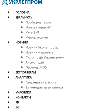
ГОЛОВНА
ДІЯЛЬНІСТЬ
Про Укрлегпром
Чим ми корисні?
Ми в ЗМІ
Меморандуми
НОВИНИ
Новини Укрлегпрому
Новини учасників
Фото подій Укрлегпрому
Анонс подій
Партнер МОУ
ЕКСПОРТЕРАМ
АНАЛІТИКА
Галузева аналітика
Законодавча аналітика
УЧАСНИКИ
КОНТАКТИ
FB
IN