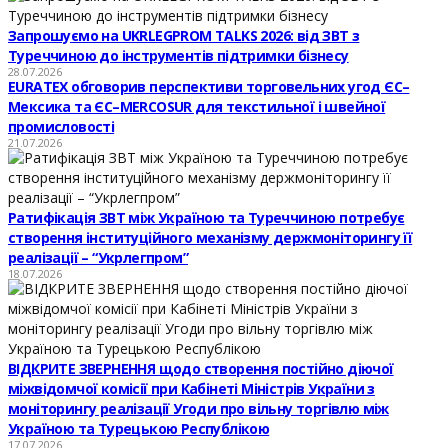
Запрошуємо на UKRLEGPROM TALKS 2026: від ЗВТ з
Туреччиною до інструментів підтримки бізнесу
28.07.2026
EURATEX обговорив перспективи торговельних угод ЄС–
Мексика та ЄС–MERCOSUR для текстильної і швейної
промисловості
21.07.2026
Ратифікація ЗВТ між Україною та Туреччиною потребує
створення інституційного механізму держмоніторингу її
реалізації – “Укрлегпром”
18.07.2026
ВІДКРИТЕ ЗВЕРНЕННЯ щодо створення постійно діючої
міжвідомчої комісії при Кабінеті Міністрів України з
моніторингу реалізації Угоди про вільну торгівлю між
Україною та Турецькою Республікою
17.07.2026