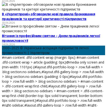
22.06.2026
В «Укрлегпромі» обговорили нові правила бронювання
працівників та критерії критичності підприємств
19.06.2026
Вітання із професійним святом – Днем працівників легкої
промисловості!
14.06.2026
2000–2025 © Українська асоціація підприємств легкої
промисловості | Укрлегпром
#main-content .dfd-content-wrap {margin: 0px;} #main-content
.dfd-content-wrap > article {padding: 0px;}@media only screen and
(min-width: 1101px) {#layout.dfd-portfolio-loop > .row.full-width >
.blog-section.no-sidebars,#layout.dfd-gallery-loop > .row.full-width
> .blog-section.no-sidebars {padding: 0 0px;}#layout.dfd-portfolio-
loop > .row.full-width > .blog-section.no-sidebars > #main-content
> .dfd-content-wrap:first-child,#layout.dfd-gallery-loop > .row.full-
width > .blog-section.no-sidebars > #main-content > .dfd-content-
wrap:first-child {border-top: 0px solid transparent; border-bottom:
0px solid transparent;}#layout.dfd-portfolio-loop > .row.full-width
#right-sidebar,#layout.dfd-gallery-loop > .row.full-width #right-