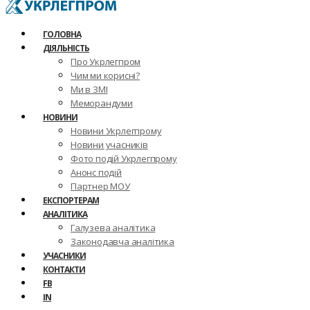
ГОЛОВНА
ДІЯЛЬНІСТЬ
Про Укрлегпром
Чим ми корисні?
Ми в ЗМІ
Меморандуми
НОВИНИ
Новини Укрлегпрому
Новини учасників
Фото подій Укрлегпрому
Анонс подій
Партнер МОУ
ЕКСПОРТЕРАМ
АНАЛІТИКА
Галузева аналітика
Законодавча аналітика
УЧАСНИКИ
КОНТАКТИ
FB
IN