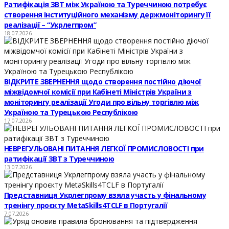
Ратифікація ЗВТ між Україною та Туреччиною потребує
створення інституційного механізму держмоніторингу її
реалізації – “Укрлегпром”
18.07.2026
ВІДКРИТЕ ЗВЕРНЕННЯ щодо створення постійно діючої
міжвідомчої комісії при Кабінеті Міністрів України з
моніторингу реалізації Угоди про вільну торгівлю між
Україною та Турецькою Республікою
17.07.2026
НЕВРЕГУЛЬОВАНІ ПИТАННЯ ЛЕГКОЇ ПРОМИСЛОВОСТІ при
ратифікації ЗВТ з Туреччиною
13.07.2026
Представниця Укрлегпрому взяла участь у фінальному
тренінгу проєкту MetaSkills4TCLF в Португалії
7.07.2026