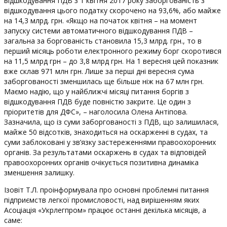
відшкодування ПДВ з 1 квітня 2017 року заборгованість з
відшкодування цього податку скорочено на 93,6%, або майже
на 14,3 млрд. грн. «Якщо на початок квітня – на момент
запуску системи автоматичного відшкодування ПДВ –
загальна за боргованість становила 15,3 млрд. грн., то в
перший місяць роботи електронного режиму борг скоротився
на 11,5 млрд грн – до 3,8 млрд грн. На 1 вересня цей показник
вже склав 971 млн грн. Лише за перші дні вересня сума
заборгованості зменшилась ще більше ніж на 67 млн грн.
Маємо надію, що у найближчі місяці питання боргів з
відшкодування ПДВ буде повністю закрите. Це один з
пріоритетів для ДФС», – наголосила Олена Антіпова.
Зазначила, що із суми заборгованості з ПДВ, що залишилася,
майже 50 відсотків, знаходиться на оскарженні в судах, та
суми заблоковані у зв’язку застереженнями правоохоронних
органів. За результатами оскаржень в судах та відповідей
правоохоронних органів очікується позитивна динаміка
зменшення залишку.
Ізовіт Т.Л. проінформувала про основні проблемні питання
підприємств легкої промисловості, над вирішенням яких
Асоціація «Укрлегпром» працює останні декілька місяців, а
саме: