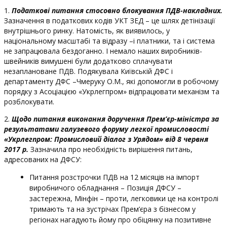
1.
Податкові питання стосовно блокування ПДВ-накладних.
Зазначення в податкових кодів УКТ ЗЕД – це шлях детінізації
внутрішнього ринку. Натомість, як виявилось, у
національному масштабі та відразу –і платники, та і система
не запрацювала бездоганно. І немало наших виробників-
швейників вимушені були додатково сплачувати
незаплановане ПДВ. Подякувала Київській ДФС і
департаменту ДФС –Чмеруку О.М., які допомогли в робочому
порядку з Асоціацією «Укрлегпром» відпрацювати механізм та
розблокувати.
2.
Щодо питання виконання доручення Прем’єр-міністра за
результатами галузевого форуму легкої промисловості
«Укрлегпром: Промисловий діалог з Урядом» від 8 червня
2017 р.
Зазначила про необхідність вирішення питань,
адресованих на ДФСУ:
Питання розстрочки ПДВ на 12 місяців на імпорт
виробничого обладнання – Позиція ДФСУ –
застережна, Мінфін – проти, легковики це на контролі
тримають та на зустрічах Прем’єра з бізнесом у
регіонах нагадують йому про обіцянку на позитивне