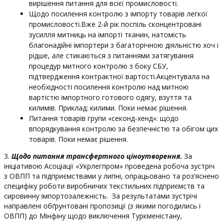
вирішення питання для всієї промисловості.
Щодо посилення контролю з імпорту товарів легкої
промисловості.Вже 2-й рік поспіль сконцентровані
зусилля митниць на імпорті тканин, натомість
благонадійні імпортери з багаторічною діяльністю хоч і
рідше, але стикаються з питаннями затягування
процедур митного контролю з боку СБУ,
підтвердження контрактної вартості.Акцентувала на
необхідності посилення контролю над митною
вартістю імпортного готового одягу, взуття та
килимів. Приклад: килими. Поки немає рішення.
Питання товарів групи «секонд-хенд»: щодо
впорядкування контролю за безпечністю та обігом цих
товарів. Поки немає рішення.
3.
Щодо питання трансфертного ціноутворення.
За
ініціативою Асоціації «Укрлегпром» проведена робоча зустріч
з ОВПП та підприємствами у липні, опрацьовано та роз’яснено
специфіку роботи виробничих текстильних підприємств та
сировинну імпортозалежність. За результатами зустрічі
направлені обґрунтовані пропозиції (з якими погодились і
ОВПП) до Мінфіну щодо виключення Туркменістану,