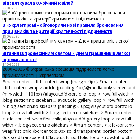
відсвяткувала 80-річний ювілей
22.06.2026
В «Укрлегпромі» обговорили нові правила бронювання
працівників та критерії критичності підприємств
19.06.2026
Вітання із професійним святом – Днем працівників легкої
промисловості!
14.06.2026
2000–2025 © Українська асоціація підприємств легкої
промисловості | Укрлегпром
#main-content .dfd-content-wrap {margin: 0px;} #main-content
.dfd-content-wrap > article {padding: 0px;}@media only screen and
(min-width: 1101px) {#layout.dfd-portfolio-loop > .row.full-width >
.blog-section.no-sidebars,#layout.dfd-gallery-loop > .row.full-width
> .blog-section.no-sidebars {padding: 0 0px;}#layout.dfd-portfolio-
loop > .row.full-width > .blog-section.no-sidebars > #main-content
> .dfd-content-wrap:first-child,#layout.dfd-gallery-loop > .row.full-
width > .blog-section.no-sidebars > #main-content > .dfd-content-
wrap:first-child {border-top: 0px solid transparent; border-bottom:
0px solid transparent;}#layout.dfd-portfolio-loop > .row.full-width