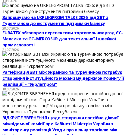
1.08.2026
Запрошуємо на UKRLEGPROM TALKS 2026: від ЗВТ з
Туреччиною до інструментів підтримки бізнесу
28.07.2026
EURATEX обговорив перспективи торговельних угод ЄС–
Мексика та ЄС–MERCOSUR для текстильної і швейної
промисловості
21.07.2026
Ратифікація ЗВТ між Україною та Туреччиною потребує
створення інституційного механізму держмоніторингу її
реалізації – “Укрлегпром”
18.07.2026
ВІДКРИТЕ ЗВЕРНЕННЯ щодо створення постійно діючої
міжвідомчої комісії при Кабінеті Міністрів України з
моніторингу реалізації Угоди про вільну торгівлю між