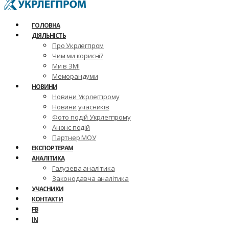
ГОЛОВНА
ДІЯЛЬНІСТЬ
Про Укрлегпром
Чим ми корисні?
Ми в ЗМІ
Меморандуми
НОВИНИ
Новини Укрлегпрому
Новини учасників
Фото подій Укрлегпрому
Анонс подій
Партнер МОУ
ЕКСПОРТЕРАМ
АНАЛІТИКА
Галузева аналітика
Законодавча аналітика
УЧАСНИКИ
КОНТАКТИ
FB
IN