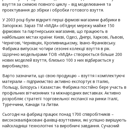
взуття за схемою повного циклу – від моделювання та
проектування до збірки і обробки готового взуття.
У 2003 році були відкриті перші фірмові магазини фабрики в
Запоріжжі. Зараз ТМ «МІДА» об’єднує мережу майже 150
фірмових та партнерських магазинів, що працюють в
найбільших містах країни: Києві, Одесі, Дніпрі, Харкові, Львові,
Чернігові, Чернівцях, Кропивницькому, Івано-Франківську.
Фабрика випускає чотири сезонні колекції взуття в рік.
Щорічно модельєрами ТОВ «МІДА» створюється більше 200
нових моделей взуття, близько 100 з них відбирається у
виробництво.
Варто зазначити, що свою продукцію – взуття і комплектуючі
матеріали – підприємство активно експортує в Італію,
Польщу, Білорусь і Казахстан. Фабрика постійно бере участь в
профільних вітчизняних та міжнародних виставках. Активно
розробляє стратегії торговельної експансії на ринки Італії,
Туреччини, Канади та Литви.
Сьогодні на фабриці працює понад 1700 співробітників –
висококваліфіковані фахівці-взуттєвики, які успішно вирішують
найскладніші технологічні та виробничі завдання. Сучасний