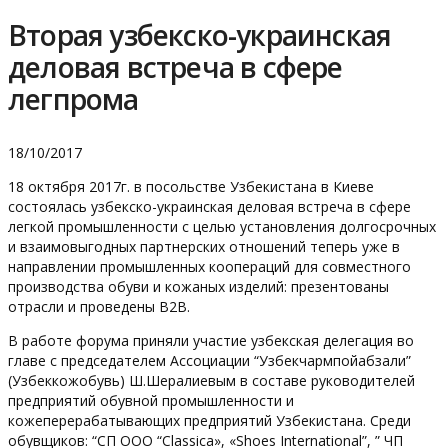
Вторая узбекско-украинская
деловая встреча в сфере
легпрома
18/10/2017
18 октября 2017г. в посольстве Узбекистана в Киеве
состоялась узбекско-украинская деловая встреча в сфере
легкой промышленности с целью установления долгосрочных
и взаимовыгодных партнерских отношений теперь уже в
направлении промышленных коопераций для совместного
производства обуви и кожаных изделий: презентованы
отрасли и проведены B2B.
В работе форума приняли участие узбекская делегация во
главе с председателем Ассоциации “Узбекчармпойабзали”
(Узбеккожобувь) Ш.Шералиевым в составе руководителей
предприятий обувной промышленности и
кожеперерабатывающих предприятий Узбекистана. Среди
обувщиков: “СП ООО “Classica», «Shoes International”, ” ЧП