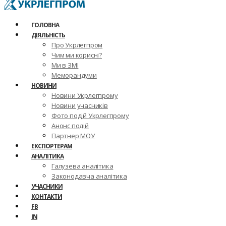
ГОЛОВНА
ДІЯЛЬНІСТЬ
Про Укрлегпром
Чим ми корисні?
Ми в ЗМІ
Меморандуми
НОВИНИ
Новини Укрлегпрому
Новини учасників
Фото подій Укрлегпрому
Анонс подій
Партнер МОУ
ЕКСПОРТЕРАМ
АНАЛІТИКА
Галузева аналітика
Законодавча аналітика
УЧАСНИКИ
КОНТАКТИ
FB
IN