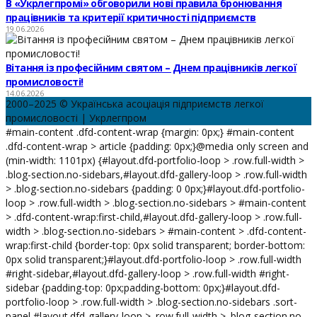
В «Укрлегпромі» обговорили нові правила бронювання
працівників та критерії критичності підприємств
19.06.2026
Вітання із професійним святом – Днем працівників легкої
промисловості!
14.06.2026
2000–2025 © Українська асоціація підприємств легкої
промисловості | Укрлегпром
#main-content .dfd-content-wrap {margin: 0px;} #main-content
.dfd-content-wrap > article {padding: 0px;}@media only screen and
(min-width: 1101px) {#layout.dfd-portfolio-loop > .row.full-width >
.blog-section.no-sidebars,#layout.dfd-gallery-loop > .row.full-width
> .blog-section.no-sidebars {padding: 0 0px;}#layout.dfd-portfolio-
loop > .row.full-width > .blog-section.no-sidebars > #main-content
> .dfd-content-wrap:first-child,#layout.dfd-gallery-loop > .row.full-
width > .blog-section.no-sidebars > #main-content > .dfd-content-
wrap:first-child {border-top: 0px solid transparent; border-bottom:
0px solid transparent;}#layout.dfd-portfolio-loop > .row.full-width
#right-sidebar,#layout.dfd-gallery-loop > .row.full-width #right-
sidebar {padding-top: 0px;padding-bottom: 0px;}#layout.dfd-
portfolio-loop > .row.full-width > .blog-section.no-sidebars .sort-
panel,#layout.dfd-gallery-loop > .row.full-width > .blog-section.no-