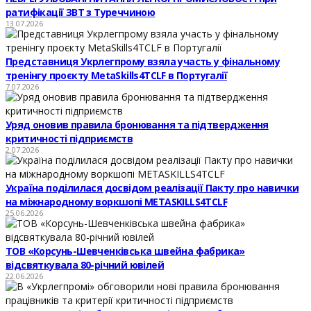
ратифікації ЗВТ з Туреччиною
13.07.2026
Представниця Укрлегпрому взяла участь у фінальному
тренінгу проєкту MetaSkills4TCLF в Португалії
7.07.2026
Уряд оновив правила бронювання та підтвердження
критичності підприємств
2.07.2026
Україна поділилася досвідом реалізації Пакту про навички
на міжнародному воркшопі METASKILLS4TCLF
25.06.2026
ТОВ «Корсунь-Шевченківська швейна фабрика»
відсвяткувала 80-річний ювілей
22.06.2026