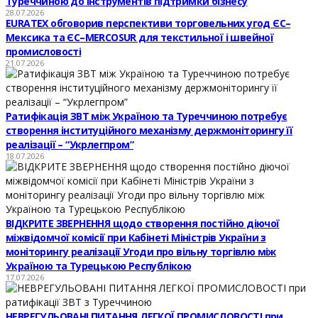
Туреччиною до інструментів підтримки бізнесу
28.07.2026
EURATEX обговорив перспективи торговельних угод ЄС–
Мексика та ЄС–MERCOSUR для текстильної і швейної
промисловості
21.07.2026
Ратифікація ЗВТ між Україною та Туреччиною потребує
створення інституційного механізму держмоніторингу її
реалізації – “Укрлегпром”
18.07.2026
ВІДКРИТЕ ЗВЕРНЕННЯ щодо створення постійно діючої
міжвідомчої комісії при Кабінеті Міністрів України з
моніторингу реалізації Угоди про вільну торгівлю між
Україною та Турецькою Республікою
17.07.2026
НЕВРЕГУЛЬОВАНІ ПИТАННЯ ЛЕГКОЇ ПРОМИСЛОВОСТІ при