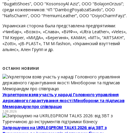
“BugattiShoes”, ООО “KosonsoyAl Aziz”, ООО “BolajonOrzusi”;
среди кожевенников: ЧП “DambogPoyabzalSavdo”, ООО
“NafisCharm”, ООО “PremiumLeather”, ООО “OsiyoCharmFayz”.
Украинская сторона была представлена предпрятиями:
«Чинбар», «Возко», «Слава», «ВИФ»», «Ultra Leather», «Veles»,
ТМ Kepper, «МИДА», «Берегиня», КАМАН, «MTI», “ARTSAKH”,
«Zotti», «JB-PLAST», ТМ M-fashion, «Украинский взуттевий
альянс», Ален Групп и др.
ОСТАННІ НОВИНИ
Укрлегпром взяв участь у нараді Головного управління
державного гарантування якості Міноборони та підписав
Меморандум про співпрацю
1.08.2026
Запрошуємо на UKRLEGPROM TALKS 2026: від ЗВТ з