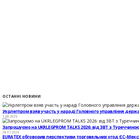
ОСТАННІ НОВИНИ
Укрлегпром взяв участь у нараді Головного управління держ
1.08.2026
Запрошуємо на UKRLEGPROM TALKS 2026: від ЗВТ з Туреччиною
28.07.2026
EURATEX обговорив перспективи торговельних угод ЄС–Мекс