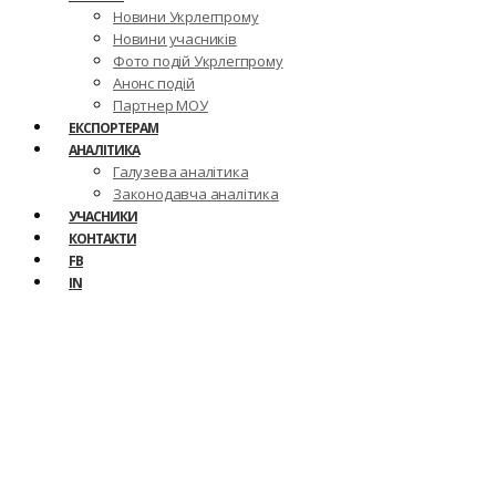
Новини Укрлегпрому
Новини учасників
Фото подій Укрлегпрому
Анонс подій
Партнер МОУ
ЕКСПОРТЕРАМ
АНАЛІТИКА
Галузева аналітика
Законодавча аналітика
УЧАСНИКИ
КОНТАКТИ
FB
IN