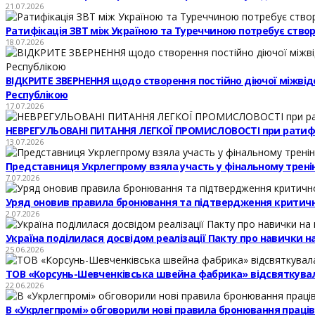
21.07.2026
Ратифікація ЗВТ між Україною та Туреччиною потребує створе
18.07.2026
ВІДКРИТЕ ЗВЕРНЕННЯ щодо створення постійно діючої міжвідомч
Республікою
17.07.2026
НЕВРЕГУЛЬОВАНІ ПИТАННЯ ЛЕГКОЇ ПРОМИСЛОВОСТІ при ратифі
13.07.2026
Представниця Укрлегпрому взяла участь у фінальному тренінг
7.07.2026
Уряд оновив правила бронювання та підтвердження критичн
2.07.2026
Україна поділилася досвідом реалізації Пакту про навички 
25.06.2026
ТОВ «Корсунь-Шевченківська швейна фабрика» відсвяткувал
22.06.2026
В «Укрлегпромі» обговорили нові правила бронювання праців