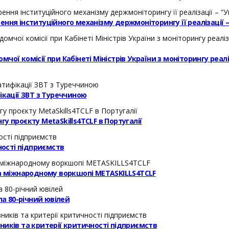
ння інституційного механізму держмоніторингу її реалізації 
ої комісії при Кабінеті Міністрів України з моніторингу реал
кації ЗВТ з Туреччиною
у проєкту MetaSkills4TCLF в Португалії
ості підприємств
на міжнародному воркшопі METASKILLS4TCLF
а 80-річний ювілей
ників та критерії критичності підприємств