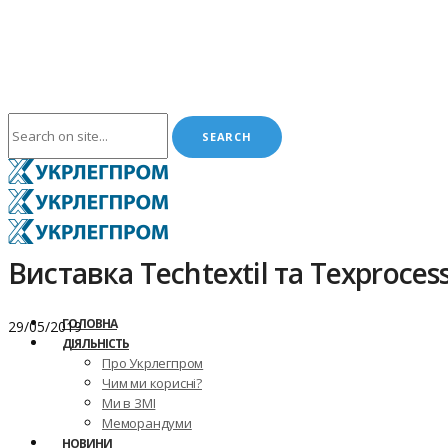
Виставка Techtextil та Texproce
ГОЛОВНА
29/05/2019
ДІЯЛЬНІСТЬ
Про Укрлегпром
Чим ми корисні?
Ми в ЗМІ
Меморандуми
НОВИНИ