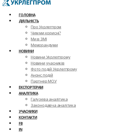
ГОЛОВНА
ДІЯЛЬНІСТЬ
Про Укрлегпром
Чим ми корисні?
Ми в ЗМІ
Меморандуми
НОВИНИ
Новини Укрлегпрому
Новини учасників
Фото подій Укрлегпрому
Анонс подій
Партнер МОУ
ЕКСПОРТЕРАМ
АНАЛІТИКА
Галузева аналітика
Законодавча аналітика
УЧАСНИКИ
КОНТАКТИ
FB
IN