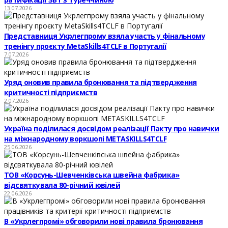
13.07.2026
Представниця Укрлегпрому взяла участь у фінальному
тренінгу проєкту MetaSkills4TCLF в Португалії
7.07.2026
Уряд оновив правила бронювання та підтвердження
критичності підприємств
2.07.2026
Україна поділилася досвідом реалізації Пакту про навички
на міжнародному воркшопі METASKILLS4TCLF
25.06.2026
ТОВ «Корсунь-Шевченківська швейна фабрика»
відсвяткувала 80-річний ювілей
22.06.2026
В «Укрлегпромі» обговорили нові правила бронювання