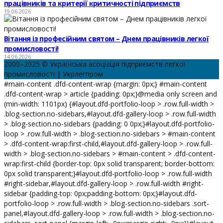
працівників та критерії критичності підприємств
19.06.2026
Вітання із професійним святом – Днем працівників легкої
промисловості!
14.06.2026
2000–2025 © Українська асоціація підприємств легкої
промисловості | Укрлегпром
#main-content .dfd-content-wrap {margin: 0px;} #main-content
.dfd-content-wrap > article {padding: 0px;}@media only screen and
(min-width: 1101px) {#layout.dfd-portfolio-loop > .row.full-width >
.blog-section.no-sidebars,#layout.dfd-gallery-loop > .row.full-width
> .blog-section.no-sidebars {padding: 0 0px;}#layout.dfd-portfolio-
loop > .row.full-width > .blog-section.no-sidebars > #main-content
> .dfd-content-wrap:first-child,#layout.dfd-gallery-loop > .row.full-
width > .blog-section.no-sidebars > #main-content > .dfd-content-
wrap:first-child {border-top: 0px solid transparent; border-bottom:
0px solid transparent;}#layout.dfd-portfolio-loop > .row.full-width
#right-sidebar,#layout.dfd-gallery-loop > .row.full-width #right-
sidebar {padding-top: 0px;padding-bottom: 0px;}#layout.dfd-
portfolio-loop > .row.full-width > .blog-section.no-sidebars .sort-
panel,#layout.dfd-gallery-loop > .row.full-width > .blog-section.no-