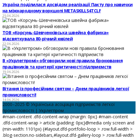
Україна поділилася досвідом реалізації Пакту про навички
на міжнародному воркшопі METASKILLS4TCLF
25.06.2026
ТОВ «Корсунь-Шевченківська швейна фабрика»
відсвяткувала 80-річний ювілей
22.06.2026
В «Укрлегпромі» обговорили нові правила бронювання
працівників та критерії критичності підприємств
19.06.2026
Вітання із професійним святом – Днем працівників легкої
промисловості!
14.06.2026
2000–2025 © Українська асоціація підприємств легкої
промисловості | Укрлегпром
#main-content .dfd-content-wrap {margin: 0px;} #main-content
.dfd-content-wrap > article {padding: 0px;}@media only screen and
(min-width: 1101px) {#layout.dfd-portfolio-loop > .row.full-width >
.blog-section.no-sidebars,#layout.dfd-gallery-loop > .row.full-width