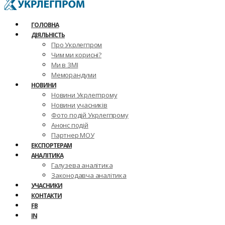
ГОЛОВНА
ДІЯЛЬНІСТЬ
Про Укрлегпром
Чим ми корисні?
Ми в ЗМІ
Меморандуми
НОВИНИ
Новини Укрлегпрому
Новини учасників
Фото подій Укрлегпрому
Анонс подій
Партнер МОУ
ЕКСПОРТЕРАМ
АНАЛІТИКА
Галузева аналітика
Законодавча аналітика
УЧАСНИКИ
КОНТАКТИ
FB
IN