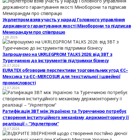
Укрлегпром взяв участь у нараді Головного управління
державного гарантування якості Міноборони та підписав
Меморандум про співпрацю
1.08.2026
Запрошуємо на UKRLEGPROM TALKS 2026: від ЗВТ з
Туреччиною до інструментів підтримки бізнесу
28.07.2026
EURATEX обговорив перспективи торговельних угод ЄС–
Мексика та ЄС–MERCOSUR для текстильної і швейної
промисловості
21.07.2026
Ратифікація ЗВТ між Україною та Туреччиною потребує
створення інституційного механізму держмоніторингу її
реалізації – “Укрлегпром”
18.07.2026