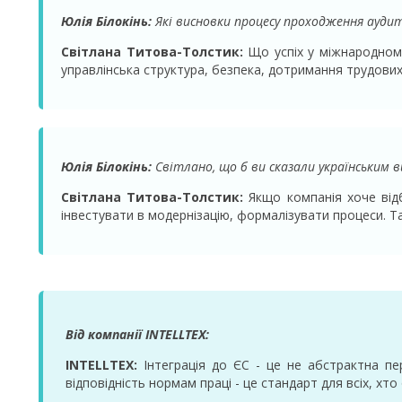
Юлія Білокінь:
Які висновки процесу проходження аудиту
Світлана Титова-Толстик:
Що успіх у міжнародному 
управлінська структура, безпека, дотримання трудових п
Юлія Білокінь:
Світлано, що б ви сказали українським 
Світлана Титова-Толстик:
Якщо компанія хоче відб
інвестувати в модернізацію, формалізувати процеси. Та
Від компанії INTELLTEX:
INTELLTEX:
Інтеграція до ЄС - це не абстрактна пер
відповідність нормам праці - це стандарт для всіх, хт