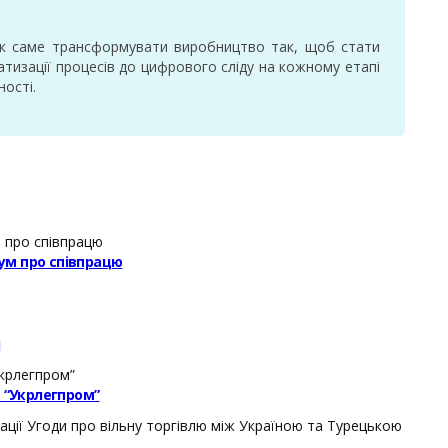
: як саме трансформувати виробництво так, щоб стати
атизації процесів до цифрового сліду на кожному етапі
ності.
ум про співпрацю
і
– “Укрлегпром”