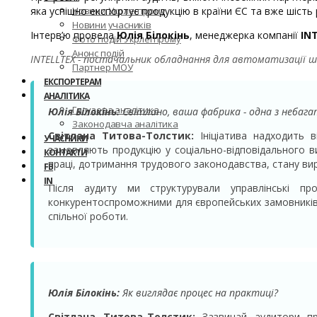
яка успішно експортує продукцію в країни ЄС та вже шість
Новини Укрлегпрому
Новини учасників
Інтерв’ю провела
Юлія Білокінь
, менеджерка компанії
IN
Фото подій Укрлегпрому
Анонс подій
INTELLTEX - постачальник обладнання для автоматизації ш
Партнер МОУ
ЕКСПОРТЕРАМ
АНАЛІТИКА
Галузева аналітика
Юлія Білокінь:
Світлано, ваша фабрика - одна з небагат
Законодавча аналітика
Світлана Титова-Толстик:
Ініціатива надходить в
УЧАСНИКИ
замовляють продукцію у соціально-відповідального ви
КОНТАКТИ
праці, дотримання трудового законодавства, стану ви
FB
IN
Після аудиту ми структурували управлінські пр
конкурентоспроможними для європейських замовників.
спільної роботи.
Юлія Білокінь:
Як виглядає процес на практиці?
Світлана Титова-Толстик:
Зазвичай аудитори пра