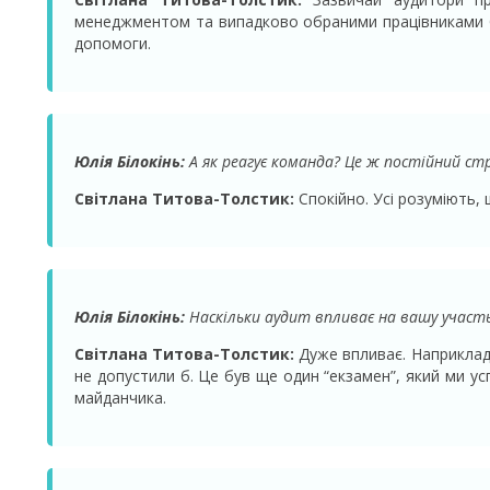
менеджментом та випадково обраними працівниками без
допомоги.
Юлія Білокінь:
А як реагує команда? Це ж постійний ст
Світлана Титова-Толстик:
Спокійно. Усі розуміють,
Юлія Білокінь:
Наскільки аудит впливає на вашу участ
Світлана Титова-Толстик:
Дуже впливає. Наприклад,
не допустили б. Це був ще один “екзамен”, який ми ус
майданчика.