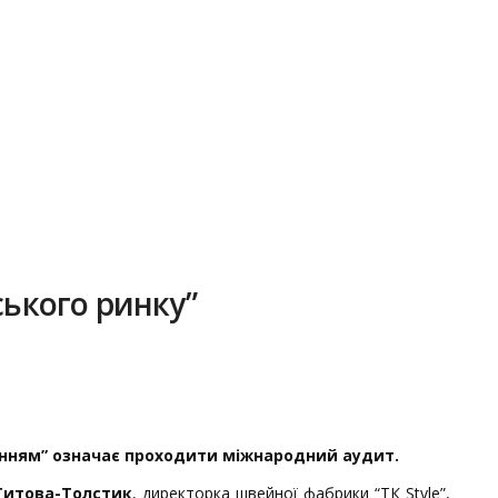
ського ринку”
ванням” означає проходити міжнародний аудит.
Титова-Толстик
, директорка швейної фабрики “ТК Style”,