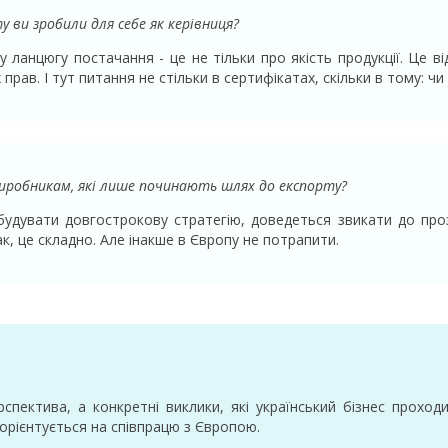
 ви зробили для себе як керівниця?
ланцюгу постачання - це не тільки про якість продукції. Це відп
рав. І тут питання не стільки в сертифікатах, скільки в тому: чи 
виробникам, які лише починають шлях до експорту?
удувати довгострокову стратегію, доведеться звикати до прозо
к, це складно. Але інакше в Європу не потрапити.
спектива, а конкретні виклики, які український бізнес проход
о орієнтується на співпрацю з Європою.