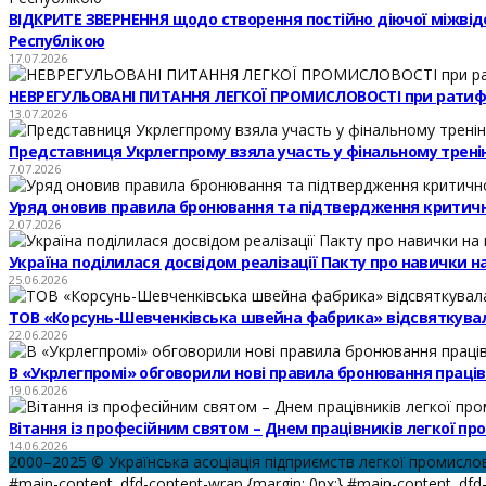
ВІДКРИТЕ ЗВЕРНЕННЯ щодо створення постійно діючої міжвідомч
Республікою
17.07.2026
НЕВРЕГУЛЬОВАНІ ПИТАННЯ ЛЕГКОЇ ПРОМИСЛОВОСТІ при ратифі
13.07.2026
Представниця Укрлегпрому взяла участь у фінальному тренінг
7.07.2026
Уряд оновив правила бронювання та підтвердження критичн
2.07.2026
Україна поділилася досвідом реалізації Пакту про навички 
25.06.2026
ТОВ «Корсунь-Шевченківська швейна фабрика» відсвяткувал
22.06.2026
В «Укрлегпромі» обговорили нові правила бронювання праців
19.06.2026
Вітання із професійним святом – Днем працівників легкої пр
14.06.2026
2000–2025 © Українська асоціація підприємств легкої промисло
#main-content .dfd-content-wrap {margin: 0px;} #main-content .dfd-c