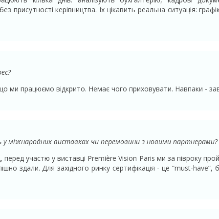
 присутності керівництва. Їх цікавить реальна ситуація: графі
рес?
 що ми працюємо відкрито. Немає чого приховувати. Навпаки - з
ь у міжнародних виставках чи перемовини з новими партнерами?
 перед участю у виставці Première Vision Paris ми за півроку пр
пішно здали. Для західного ринку сертифікація - це “must-have”,