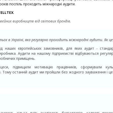
 років поспіль проходить міжнародні аудити.
TELLTEX
.
вейних виробництв від світових брендів.
ьох в Україні, яка регулярно проходить міжнародні аудити. Як це
ід наших європейських замовників, для яких аудит - станда
робника. Аудити на нашому підприємстві відбуваються регулярн
робничих приміщень.
оцеси, підвищили мотивацію працівників, сформували кул
 Тому останній аудит ми пройшли без жодного зауваження і це
цюють кілька днів: аналізують бухгалтерію, кадрові докум