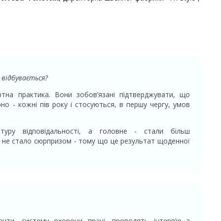
 відбувається?
ртна практика. Вони зобов’язані підтверджувати, що
о - кожні пів року і стосуються, в першу чергу, умов
ьтуру відповідальності, а головне - стали більш
 не стало сюрпризом - тому що це результат щоденної
енти, систему охорони праці, проводять інтерв’ю з