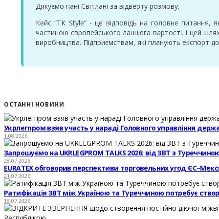
Дякуємо пані Світлані за відверту розмову.
Кейс “ТК Style” - це відповідь на головне питання
частиною європейського ланцюга вартості. І цей шлях
виробництва. Підприємствам, які планують експорт до Є
ОСТАННІ НОВИНИ
Укрлегпром взяв участь у нараді Головного управління держ
1.08.2026
Запрошуємо на UKRLEGPROM TALKS 2026: від ЗВТ з Туреччиною
28.07.2026
EURATEX обговорив перспективи торговельних угод ЄС–Мекс
21.07.2026
Ратифікація ЗВТ між Україною та Туреччиною потребує створе
18.07.2026