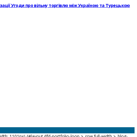
ізації Угоди про вільну торгівлю між Україною та Турецькою
h: 1101px) {#layout.dfd-portfolio-loop > .row.full-width > .blog-