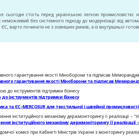
, яке сьогодні стоїть перед українською легкою промисловістю
 неможливий без системного підходу до модернізації: від автом
С, варто починати не з зовнішніх ринків, а із внутрішньої готов
авного гарантування якості Міноборони та підписав Меморанд
 до інструментів підтримки бізнесу
ика та ЄС–MERCOSUR для текстильної і швейної промисловост
ння інституційного механізму держмоніторингу її реалізації 