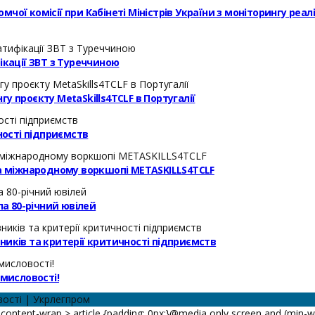
ої комісії при Кабінеті Міністрів України з моніторингу реал
кації ЗВТ з Туреччиною
у проєкту MetaSkills4TCLF в Португалії
ості підприємств
на міжнародному воркшопі METASKILLS4TCLF
а 80-річний ювілей
ників та критерії критичності підприємств
омисловості!
вості | Укрлегпром
ontent-wrap > article {padding: 0px;}@media only screen and (min-widt