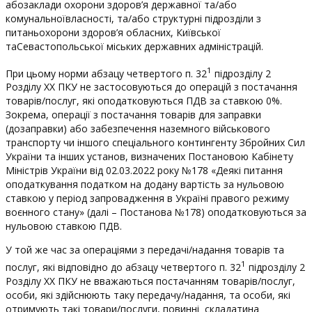
абозаклади охорони здоров’я державної та/або
комунальноївласності, та/або структурні підрозділи з
питаньохорони здоров’я обласних, Київської
таСевастопольської міських державних адміністрацій.
1
При цьому норми абзацу четвертого п. 32
підрозділу 2
Розділу ХХ ПКУ не застосовуються до операцій з постачання
товарів/послуг, які оподатковуються ПДВ за ставкою 0%.
Зокрема, операції з постачання товарів для заправки
(дозаправки) або забезпечення наземного військового
транспорту чи іншого спеціального контингенту Збройних Сил
України та інших установ, визначених Постановою Кабінету
Міністрів України від 02.03.2022 року №178 «Деякі питання
оподаткування податком на додану вартість за нульовою
ставкою у період запровадження в Україні правого режиму
воєнного стану» (далі – Постанова №178) оподатковуються за
нульовою ставкою ПДВ.
У той же час за операціями з передачі/надання товарів та
1
послуг, які відповідно до абзацу четвертого п. 32
підрозділу 2
Розділу ХХ ПКУ не вважаються постачанням товарів/послуг,
особи, які здійснюють таку передачу/надання, та особи, які
отримують такі товари/послуги, повинні складатина