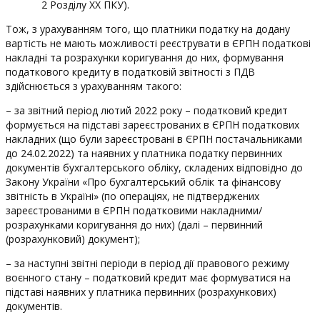
2 Розділу ХХ ПКУ).
Тож, з урахуванням того, що платники податку на додану
вартість не мають можливості реєструвати в ЄРПН податкові
накладні та розрахунки коригування до них, формування
податкового кредиту в податковій звітності з ПДВ
здійснюється з урахуванням такого:
– за звітний період лютий 2022 року – податковий кредит
формується на підставі зареєстрованих в ЄРПН податкових
накладних (що були зареєстровані в ЄРПН постачальниками
до 24.02.2022) та наявних у платника податку первинних
документів бухгалтерського обліку, складених відповідно до
Закону України «Про бухгалтерський облік та фінансову
звітність в Україні» (по операціях, не підтверджених
зареєстрованими в ЄРПН податковими накладними/
розрахунками коригування до них) (далі – первинний
(розрахунковий) документ);
– за наступні звітні періоди в період дії правового режиму
воєнного стану – податковий кредит має формуватися на
підставі наявних у платника первинних (розрахункових)
документів.