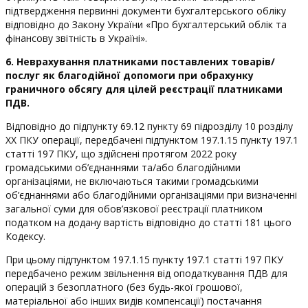
підтвердження первинні документи бухгалтерського обліку
відповідно до Закону України «Про бухгалтерський облік та
фінансову звітність в Україні».
6. Неврахування платниками поставлених товарів/
послуг як благодійної допомоги при обрахунку
граничного обсягу для цілей реєстрації платниками
ПДВ.
Відповідно до підпункту 69.12 пункту 69 підрозділу 10 розділу
ХХ ПКУ операції, передбачені підпунктом 197.1.15 пункту 197.1
статті 197 ПКУ, що здійснені протягом 2022 року
громадськими об’єднаннями та/або благодійними
організаціями, не включаються такими громадськими
об’єднаннями або благодійними організаціями при визначенні
загальної суми для обов’язкової реєстрації платником
податком на додану вартість відповідно до статті 181 цього
Кодексу.
При цьому підпунктом 197.1.15 пункту 197.1 статті 197 ПКУ
передбачено режим звільнення від оподаткування ПДВ для
операцій з безоплатного (без будь-якої грошової,
матеріальної або інших видів компенсації) постачання