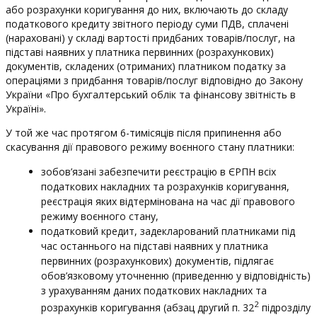
або розрахунки коригування до них, включають до складу
податкового кредиту звітного періоду суми ПДВ, сплачені
(нараховані) у складі вартості придбаних товарів/послуг, на
підставі наявних у платника первинних (розрахункових)
документів, складених (отриманих) платником податку за
операціями з придбання товарів/послуг відповідно до Закону
України «Про бухгалтерський облік та фінансову звітність в
Україні».
У той же час протягом 6-тимісяців після припинення або
скасування дії правового режиму воєнного стану платники:
зобов’язані забезпечити реєстрацію в ЄРПН всіх
податкових накладних та розрахунків коригування,
реєстрація яких відтермінована на час дії правового
режиму воєнного стану,
податковий кредит, задекларований платниками під
час останнього на підставі наявних у платника
первинних (розрахункових) документів, підлягає
обов’язковому уточненню (приведенню у відповідність)
з урахуванням даних податкових накладних та
2
розрахунків коригування (абзац другий п. 32
підрозділу