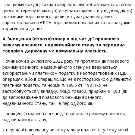
При цьому покупці таких товарів/послуг зобов’язані протягом
цього ж терміну (6 місяців) уточнити (привести у відповідність)
показники податкового кредиту з урахуванням даних
зареєстрованих в ЄРПН податкових накладних та розрахунків
коригування до них.
4. Знищення (втрата)товарів під час дії правового
режиму воєнного, надзвичайного стану та передача
товарів у державну чи комунальну власність.
Починаючи з 24 лютого 2022 року та протягом дії правового
режиму воєнного, надзвичайного стану не вважаються
використаними платником податку в неоподаткованих ПДВ
операціях, або в операціях, що не є господарською діяльністю
платника податку, та норми п. 198.5 ст. 198 ПКУ не
застосовуються у випадку, якщо товари, придбані з ПДВ (як
до запровадження правового режиму воєнного,
надзвичайного стану, так і в період його дії):
– знищені (втрачені) під час дії правового режиму воєнного,
надзвичайного стану;
– передані в державну чи комунальну власність, у тому числі