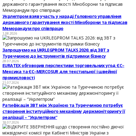
Укрлегпром взяв участь у нараді Головного управління
державного гарантування якості Міноборони та підписав
Меморандум про співпрацю
1.08.2026
Запрошуємо на UKRLEGPROM TALKS 2026: від ЗВТ з
Туреччиною до інструментів підтримки бізнесу
28.07.2026
EURATEX обговорив перспективи торговельних угод ЄС–
Мексика та ЄС–MERCOSUR для текстильної і швейної
промисловості
21.07.2026
Ратифікація ЗВТ між Україною та Туреччиною потребує
створення інституційного механізму держмоніторингу її
реалізації – “Укрлегпром”
18.07.2026