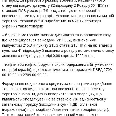
На період дії правового режиму воєнного, надзвичайного
стану відповідно до пункту 82підрозділу 2 Розділу ХХ ПКУ за
ставкою ПДВ у розмірі 7% оподатковуються операції з
ввезення на митну територію України та постачання на митній
території України (у т.ч. вироблених на митній території
України) таких товарів:
– бензинів моторних, важких дистилятів та скрапленого газу,
що класифікуються за кодами УКТ ЗЕД, визначеними
підпунктом 215.3.4. пункту 215.3 статті 215 ПКУ, на які згідно з
пунктом 41 підрозділу 5 вказаного розділу встановлено ставку
акцизного податку у розмірі 0,00 євро за 1000 літрів;
– нафти або нафтопродуктів сирих, одержаних з бітумінозних
порід (мінералів), що класифікуються за кодами УКТ ЗЕД 2709
00 10 00 та 2709 00 90 00.
Формування податкового кредиту за операціями з придбання
товарів та послуг, а також при ввезенні товарів на митну
територію України, для їх використання в операціях, що
підлягають оподаткуванню за ставкою 7%, здійснюється у
загальному порядку (виходячи з суми ПДВ, сплаченої
(нарахованої) при придбанні/ввезенні таких товарів/послуг).
Також податковий кредит, сформований у попередніх