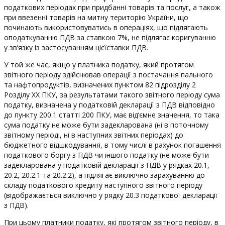
податкових періодах при придбанні товарів та послуг, а також
при ввезенні товарів на митну територію України, що
починають використовуватись в операціях, що підлягають
оподаткуванню ПДВ за ставкою 7%, не підлягає коригуванню
у зв’язку із застосуванням цієїставки ПДВ.
У той же час, якщо у платника податку, який протягом
звітного періоду здійснював операції з постачання пального
та нафтопродуктів, визначених пунктом 82 підрозділу 2
Розділу ХХ ПКУ, за результатами такого звітного періоду сума
податку, визначена у податковій декларації з ПДВ відповідно
до пункту 200.1 статті 200 ПКУ, має від’ємне значення, то така
сума податку не може бути задекларована (ні в поточному
звітному періоді, ні в наступних звітних періодах) до
бюджетного відшкодування, в тому числі в рахунок погашення
податкового боргу з ПДВ чи іншого податку (не може бути
задекларована у податковій декларації з ПДВ у рядках 20.1,
20.2, 20.2.1 та 20.2.2), а підлягає виключно зарахуванню до
складу податкового кредиту наступного звітного періоду
(відображається виключно у рядку 20.3 податкової декларації
з ПДВ).
При цьому платники податку, які протягом звітного періоду, в