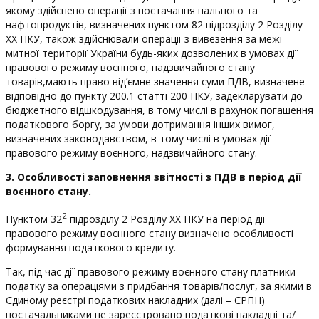
якому здійснено операції з постачання пального та
нафтопродуктів, визначених пунктом 82 підрозділу 2 Розділу
ХХ ПКУ, також здійснювали операції з вивезення за межі
митної території України будь-яких дозволених в умовах дії
правового режиму воєнного, надзвичайного стану
товарів,мають право від’ємне значення суми ПДВ, визначене
відповідно до пункту 200.1 статті 200 ПКУ, задекларувати до
бюджетного відшкодування, в тому числі в рахунок погашення
податкового боргу, за умови дотримання інших вимог,
визначених законодавством, в тому числі в умовах дії
правового режиму воєнного, надзвичайного стану.
3. Особливості заповнення звітності з ПДВ в період дії
воєнного стану.
2
Пунктом 32
підрозділу 2 Розділу ХХ ПКУ на період дії
правового режиму воєнного стану визначено особливості
формування податкового кредиту.
Так, під час дії правового режиму воєнного стану платники
податку за операціями з придбання товарів/послуг, за якими в
Єдиному реєстрі податкових накладних (далі – ЄРПН)
постачальниками не зареєстровано податкові накладні та/