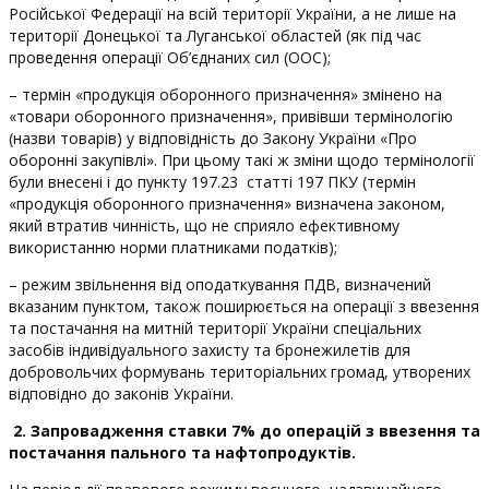
Російської Федерації на всій території України, а не лише на
території Донецької та Луганської областей (як під час
проведення операції Об’єднаних сил (ООС);
– термін «продукція оборонного призначення» змінено на
«товари оборонного призначення», привівши термінологію
(назви товарів) у відповідність до Закону України «Про
оборонні закупівлі». При цьому такі ж зміни щодо термінології
були внесені і до пункту 197.23 статті 197 ПКУ (термін
«продукція оборонного призначення» визначена законом,
який втратив чинність, що не сприяло ефективному
використанню норми платниками податків);
– режим звільнення від оподаткування ПДВ, визначений
вказаним пунктом, також поширюється на операції з ввезення
та постачання на митній території України спеціальних
засобів індивідуального захисту та бронежилетів для
добровольчих формувань територіальних громад, утворених
відповідно до законів України.
2. Запровадження ставки 7% до операцій з ввезення та
постачання пального та нафтопродуктів.