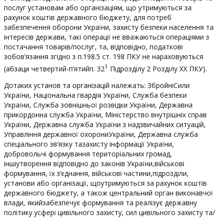
послуг установам або організаціям, що утримуються за
рахунок коштів державного бюджету, для потреб
забезпечення оборони України, захисту безпеки населення та
інтересів держави, такі операції не вважаються операціями з
постачання товарів/послуг, та, відповідно, податкові
зобов’язання згідно з п.198.5 ст. 198 ПКУ не нараховуються
1
(абзаци четвертий-п’ятийп. 32
Підрозділу 2 Розділу ХХ ПКУ).
Дотаких установ та організацій належать: ЗбройніСили
України, Національна гвардія України, Служба безпеки
України, Служба зовнішньої розвідки України, Державна
прикордонна служба України, Міністерство внутрішніх справ
України, Державна служба України з надзвичайних ситуацій,
Управління державної охорониУкраїни, Державна служба
спеціального зв’язку тазахисту інформації України,
добровольчі формування територіальних громад,
іншіутворення відповідно до законів України,військові
формування, їх з’єднання, військові частини,підрозділи,
установи або організації, щоутримуються за рахунок коштів
державного бюджету, а також центральний орган виконавчої
влади, якийзабезпечує формування та реалізує державну
політику усфері цивільного захисту, сил цивільного захисту та/