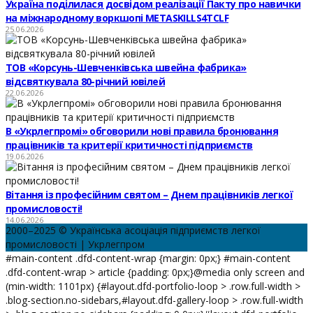
Україна поділилася досвідом реалізації Пакту про навички
на міжнародному воркшопі METASKILLS4TCLF
25.06.2026
ТОВ «Корсунь-Шевченківська швейна фабрика»
відсвяткувала 80-річний ювілей
22.06.2026
В «Укрлегпромі» обговорили нові правила бронювання
працівників та критерії критичності підприємств
19.06.2026
Вітання із професійним святом – Днем працівників легкої
промисловості!
14.06.2026
2000–2025 © Українська асоціація підприємств легкої
промисловості | Укрлегпром
#main-content .dfd-content-wrap {margin: 0px;} #main-content
.dfd-content-wrap > article {padding: 0px;}@media only screen and
(min-width: 1101px) {#layout.dfd-portfolio-loop > .row.full-width >
.blog-section.no-sidebars,#layout.dfd-gallery-loop > .row.full-width