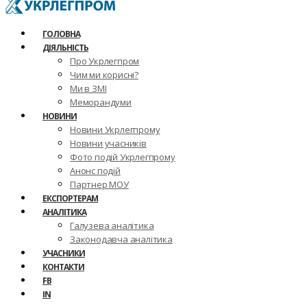
ГОЛОВНА
ДІЯЛЬНІСТЬ
Про Укрлегпром
Чим ми корисні?
Ми в ЗМІ
Меморандуми
НОВИНИ
Новини Укрлегпрому
Новини учасників
Фото подій Укрлегпрому
Анонс подій
Партнер МОУ
ЕКСПОРТЕРАМ
АНАЛІТИКА
Галузева аналітика
Законодавча аналітика
УЧАСНИКИ
КОНТАКТИ
FB
IN