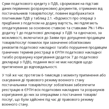
Суми податкового кредиту з ПДВ, сформовані на підставі
даних первинних (розрахункових) документів, отриманих від
постачальників товарів/послуг, повинні відображатися
платниками ПДВ у таблиці 2.1. «Відомості про операції з
придбання з податком на додану вартість, які підлягають
оподаткуванню за основною ставкою та ставками 7% і 14%»
додатку 1 до податкової декларації з ПДВ та одночасно, за
можливості, включатися до Заяви про допущення продавцем
товарів/послуг помилок при зазначенні обов’язкових
реквізитів податкової накладної та/або порушення продавцем
граничних термінів реєстрації в ЄРПН податкової накладної
та/або розрахунку коригування (додаток 7 до податкової
декларації з ПДВ), подання якої не має наслідків щодо
притягнення до відповідальності.
У той же час протягом 6-тимісяців з моменту припинення або
скасування дії правового режиму воєнного стану
постачальники товарів/послуг зобов’язані забезпечити
реєстрацію в ЄРПН всіх податкових накладних та розрахунків
коригування до них за операціями з постачання товарів/
послуг, що були здійснені під час дії правового режиму
воєнного стану.