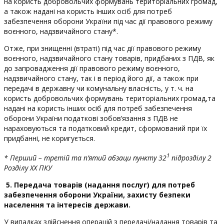
на користь добровольчих формувань територіальних громад,
а також надані на користь інших осіб для потреб
забезпечення оборони України під час дії правового режиму
воєнного, надзвичайного стану*.
Отже, при знищенні (втраті) під час дії правового режиму
воєнного, надзвичайного стану товарів, придбаних з ПДВ, як
до запровадження дії правового режиму воєнного,
надзвичайного стану, так і в період його дії, а також при
передачі в державну чи комунальну власність, у т. ч. на
користь добровольчих формувань територіальних громад,та
надані на користь інших осіб для потреб забезпечення
оборони України податкові зобов’язання з ПДВ не
нараховуються та податковий кредит, сформований при їх
придбанні, не коригується.
1
* Перший – третій та п’ятий абзаци пункту 32
підрозділу 2
Розділу ХХ ПКУ
5. Передача товарів (надання послуг) для потреб
забезпечення оборони України, захисту безпеки
населення та інтересів держави.
У випадках здійснення операцій з передачі/надання товарів та