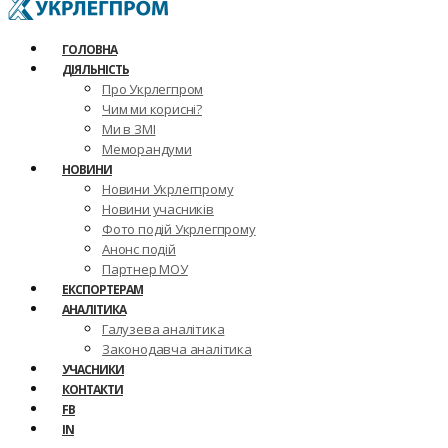
ГОЛОВНА
ДІЯЛЬНІСТЬ
Про Укрлегпром
Чим ми корисні?
Ми в ЗМІ
Меморандуми
НОВИНИ
Новини Укрлегпрому
Новини учасників
Фото подій Укрлегпрому
Анонс подій
Партнер МОУ
ЕКСПОРТЕРАМ
АНАЛІТИКА
Галузева аналітика
Законодавча аналітика
УЧАСНИКИ
КОНТАКТИ
FB
IN