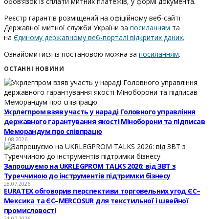
обов’язок із сплати митних платежів, у формі документа.
Реєстр гарантів розміщений на офіційному веб-сайті
Державної митної служби України за
посиланням
та
на
Єдиному державному веб-порталі відкритих даних.
Ознайомитися із постановою можна за
посиланням
.
ОСТАННІ НОВИНИ
Укрлегпром взяв участь у нараді Головного управління
державного гарантування якості Міноборони та підписав
Меморандум про співпрацю
1.08.2026
Запрошуємо на UKRLEGPROM TALKS 2026: від ЗВТ з
Туреччиною до інструментів підтримки бізнесу
28.07.2026
EURATEX обговорив перспективи торговельних угод ЄС–
Мексика та ЄС–MERCOSUR для текстильної і швейної
промисловості
21.07.2026