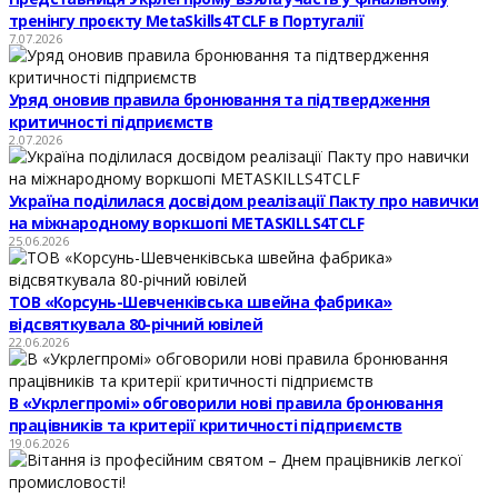
тренінгу проєкту MetaSkills4TCLF в Португалії
7.07.2026
Уряд оновив правила бронювання та підтвердження
критичності підприємств
2.07.2026
Україна поділилася досвідом реалізації Пакту про навички
на міжнародному воркшопі METASKILLS4TCLF
25.06.2026
ТОВ «Корсунь-Шевченківська швейна фабрика»
відсвяткувала 80-річний ювілей
22.06.2026
В «Укрлегпромі» обговорили нові правила бронювання
працівників та критерії критичності підприємств
19.06.2026