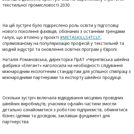
текстильної промисловості 2030.
На цій зустрічі було підкреслено роль освіти у підготовці
нового покоління фахівців, обізнаних з останніми трендами
галузі, що втілено у проєкті
#METASKILLS4TCLF
,
спрямованому на популяризацію професій у текстильній та
модній індустрії та оновлення освітніх програм у Європі.
Наталія Романовська, директорка ПрАТ «Чернігівська швейна
фабрика «Елегант» наголосила на необхідності слідування
міжнародним екологічним стандартам для успішної співпраці з
міжнародними партнерами та експорту швейної продукції.
Оскільки зустріч включала відвідування місцевих провідних
швейних виробництв, учасники офлайн-частини змогли
детально ознайомитися з роботою підприємств, обмінятися
бізнес-ідеями та досвідом, заклавши фундамент для
партнерства.