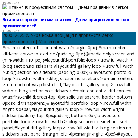
19.06.2026
Вітання із професійним святом – Днем працівників легкої
промисловості!
14.06.2026
2000–2025 © Українська асоціація підприємств легкої
промисловості | Укрлегпром
#main-content .dfd-content-wrap {margin: 0px;} #main-content
.dfd-content-wrap > article {padding: 0px;}@media only screen and
(min-width: 1101px) {#layout.dfd-portfolio-loop > .row.full-width >
.blog-section.no-sidebars,#layout.dfd-gallery-loop > .row.full-width
> .blog-section.no-sidebars {padding: 0 0px;}#layout.dfd-portfolio-
loop > .row.full-width > .blog-section.no-sidebars > #main-content
> .dfd-content-wrap:first-child,#layout.dfd-gallery-loop > .row.full-
width > .blog-section.no-sidebars > #main-content > .dfd-content-
wrap:first-child {border-top: 0px solid transparent; border-bottom:
0px solid transparent;}#layout.dfd-portfolio-loop > .row.full-width
#right-sidebar,#layout.dfd-gallery-loop > .row.full-width #right-
sidebar {padding-top: 0px;padding-bottom: 0px;}#layout.dfd-
portfolio-loop > .row.full-width > .blog-section.no-sidebars .sort-
panel,#layout.dfd-gallery-loop > .row.full-width > .blog-section.no-
sidebars .sort-panel {margin-left: -0px;margin-right: -0px;}}#layout