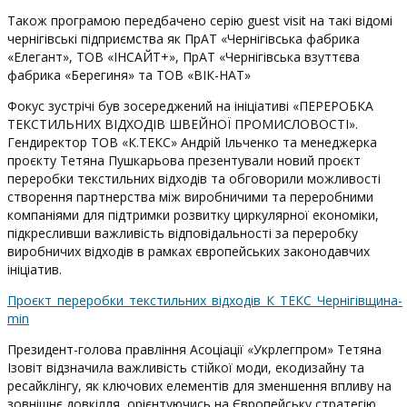
Також програмою передбачено серію guest visit на такі відомі
чернігівські підприємства як ПрАТ «Чернігівська фабрика
«Елегант», ТОВ «ІНСАЙТ+», ПрАТ «Чернігівська взуттєва
фабрика «Берегиня» та ТОВ «ВІК-НАТ»
Фокус зустрічі був зосереджений на ініціативі «ПЕРЕРОБКА
ТЕКСТИЛЬНИХ ВІДХОДІВ ШВЕЙНОЇ ПРОМИСЛОВОСТІ».
Гендиректор ТОВ «К.ТЕКС» Андрій Ільченко та менеджерка
проєкту Тетяна Пушкарьова презентували новий проєкт
переробки текстильних відходів та обговорили можливості
створення партнерства між виробничими та переробними
компаніями для підтримки розвитку циркулярної економіки,
підкресливши важливість відповідальності за переробку
виробничих відходів в рамках європейських законодавчих
ініціатив.
Проєкт_переробки_текстильних_відходів_К_ТЕКС_Чернігівщина-
min
Президент-голова правління Асоціації «Укрлегпром» Тетяна
Ізовіт відзначила важливість стійкої моди, екодизайну та
ресайклінгу, як ключових елементів для зменшення впливу на
зовнішнє довкілля, орієнтуючись на Європейську стратегію