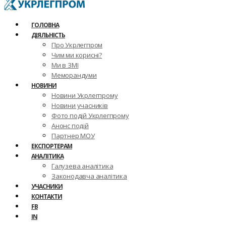
ГОЛОВНА
ДІЯЛЬНІСТЬ
Про Укрлегпром
Чим ми корисні?
Ми в ЗМІ
Меморандуми
НОВИНИ
Новини Укрлегпрому
Новини учасників
Фото подій Укрлегпрому
Анонс подій
Партнер МОУ
ЕКСПОРТЕРАМ
АНАЛІТИКА
Галузева аналітика
Законодавча аналітика
УЧАСНИКИ
КОНТАКТИ
FB
IN