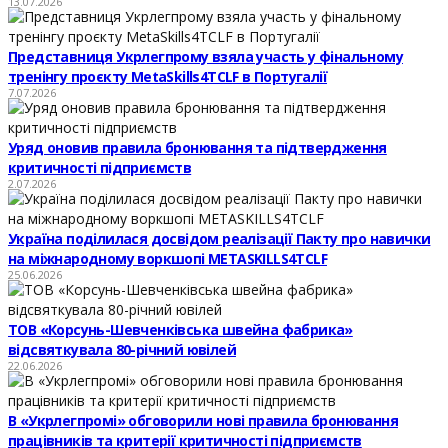
13.07.2026
Представниця Укрлегпрому взяла участь у фінальному
тренінгу проєкту MetaSkills4TCLF в Португалії
7.07.2026
Уряд оновив правила бронювання та підтвердження
критичності підприємств
2.07.2026
Україна поділилася досвідом реалізації Пакту про навички
на міжнародному воркшопі METASKILLS4TCLF
25.06.2026
ТОВ «Корсунь-Шевченківська швейна фабрика»
відсвяткувала 80-річний ювілей
22.06.2026
В «Укрлегпромі» обговорили нові правила бронювання
працівників та критерії критичності підприємств