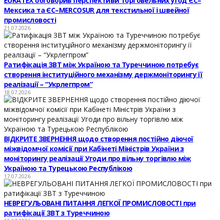
EURATEX обговорив перспективи торговельних угод ЄС–
Мексика та ЄС–MERCOSUR для текстильної і швейної
промисловості
21.07.2026
Ратифікація ЗВТ між Україною та Туреччиною потребує
створення інституційного механізму держмоніторингу її
реалізації – “Укрлегпром”
18.07.2026
ВІДКРИТЕ ЗВЕРНЕННЯ щодо створення постійно діючої
міжвідомчої комісії при Кабінеті Міністрів України з
моніторингу реалізації Угоди про вільну торгівлю між
Україною та Турецькою Республікою
17.07.2026
НЕВРЕГУЛЬОВАНІ ПИТАННЯ ЛЕГКОЇ ПРОМИСЛОВОСТІ при
ратифікації ЗВТ з Туреччиною