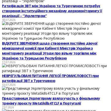
Ратифікація ЗВТ між Україною та Туреччиною потребує
створення інституційного механізму держмоніторингу її
реалізації – “Укрлегпром”
18.07.2026
ВІДКРИТЕ ЗВЕРНЕННЯ щодо створення постійно діючої
міжвідомчої комісії при Кабінеті Міністрів України з
моніторингу реалізації Угоди про вільну торгівлю між
Україною та Турецькою Республікою
17.07.2026
НЕВРЕГУЛЬОВАНІ ПИТАННЯ ЛЕГКОЇ ПРОМИСЛОВОСТІ при
ратифікації ЗВТ з Туреччиною
13.07.2026
Представниця Укрлегпрому взяла участь у фінальному
тренінгу проєкту MetaSkills4TCLF в Португалії
7.07.2026