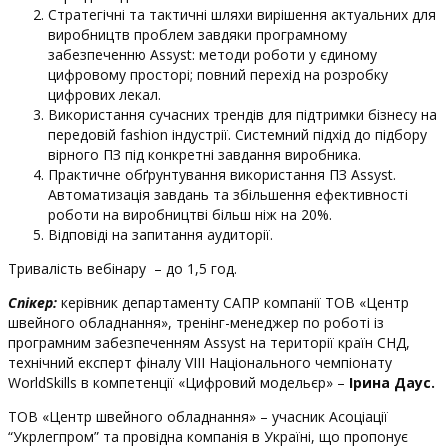
Стратегічні та тактичні шляхи вирішення актуальних для
виробництв проблем завдяки програмному
забезпеченню Assyst: методи роботи у єдиному
цифровому просторі; повний перехід на розробку
цифрових лекал.
Використання сучасних трендів для підтримки бізнесу на
передовій fashion індустрії. Системний підхід до підбору
вірного ПЗ під конкретні завдання виробника.
Практичне обґрунтування використання ПЗ Assyst.
Автоматизація завдань та збільшення ефективності
роботи на виробництві більш ніж на 20%.
Відповіді на запитання аудиторії.
Тривалість вебінару – до 1,5 год.
Спікер:
керівник департаменту САПР компанії ТОВ «Центр
швейного обладнання», тренінг-менеджер по роботі із
програмним забезпеченням Assyst на території країн СНД,
технічний експерт фіналу VIII Національного чемпіонату
WorldSkills в компетенції «Цифровий модельєр» –
Ірина Даус.
ТОВ «Центр швейного обладнання» – учасник Асоціації
“Укрлегпром” та провідна компанія в Україні, що пропонує