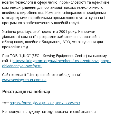
новітні технології в сфері легкої промисловості та ефективні
комплексні рішення для організації високотехнологічного
швейного виробництва. Компанія співпрацює з провідними
міжнародними виробниками промислового устаткування і
програмного забезпечення у швейній галузі.
Успішно реалізує свої проекти з 2001 року. Напрямки
діяльності компанії: програмне забезпечення, розкрійне
обладнання, швейне обладнання, ВТО, устаткування для
проклейки і т.д.
Про ТОВ “ЦШО” (SEC – Sewing Equipment Сenter) на нашому
сайті:
https://ukrlegprom.org/ua/members/tov-czentr-shvejnogo-
obladnannya/?swcfpc=1
Сайт компанії “Центр швейного обладнання” –
www
.sewingcenter.com.ua
Реєстрація на вебінар
тут:
https://forms.gle/xQKSZGqDnn7LZWWm9
Не пропустіть чудову нагоду прокачати свої знання з