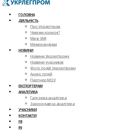
ГОЛОВНА
ДІЯЛЬНІСТЬ
Про Укрлегпром
Чим ми корисні?
Ми в ЗМІ
Меморандуми
НОВИНИ
Новини Укрлегпрому
Новини учасників
Фото подій Укрлегпрому
Анонс подій
Партнер МОУ
ЕКСПОРТЕРАМ
АНАЛІТИКА
Галузева аналітика
Законодавча аналітика
УЧАСНИКИ
КОНТАКТИ
FB
IN