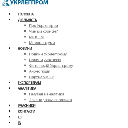
ГОЛОВНА
ДІЯЛЬНІСТЬ
Про Укрлегпром
Чим ми корисні?
Ми в ЗМІ
Меморандуми
НОВИНИ
Новини Укрлегпрому
Новини учасників
Фото подій Укрлегпрому
Анонс подій
Партнер МОУ
ЕКСПОРТЕРАМ
АНАЛІТИКА
Галузева аналітика
Законодавча аналітика
УЧАСНИКИ
КОНТАКТИ
FB
IN