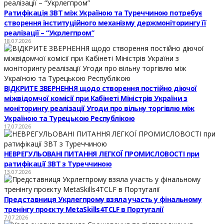
Ратифікація ЗВТ між Україною та Туреччиною потребує
створення інституційного механізму держмоніторингу її
реалізації – “Укрлегпром”
18.07.2026
ВІДКРИТЕ ЗВЕРНЕННЯ щодо створення постійно діючої
міжвідомчої комісії при Кабінеті Міністрів України з
моніторингу реалізації Угоди про вільну торгівлю між
Україною та Турецькою Республікою
17.07.2026
НЕВРЕГУЛЬОВАНІ ПИТАННЯ ЛЕГКОЇ ПРОМИСЛОВОСТІ при
ратифікації ЗВТ з Туреччиною
13.07.2026
Представниця Укрлегпрому взяла участь у фінальному
тренінгу проєкту MetaSkills4TCLF в Португалії
7.07.2026