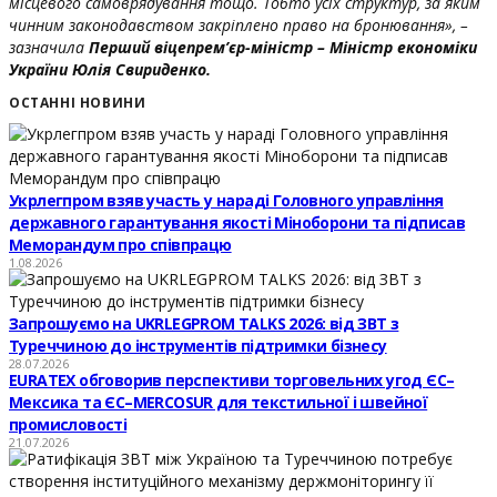
місцевого самоврядування тощо. Тобто усіх структур, за яким
чинним законодавством закріплено право на бронювання», –
зазначила
Перший віцепрем’єр-міністр – Міністр економіки
України Юлія Свириденко.
ОСТАННІ НОВИНИ
Укрлегпром взяв участь у нараді Головного управління
державного гарантування якості Міноборони та підписав
Меморандум про співпрацю
1.08.2026
Запрошуємо на UKRLEGPROM TALKS 2026: від ЗВТ з
Туреччиною до інструментів підтримки бізнесу
28.07.2026
EURATEX обговорив перспективи торговельних угод ЄС–
Мексика та ЄС–MERCOSUR для текстильної і швейної
промисловості
21.07.2026