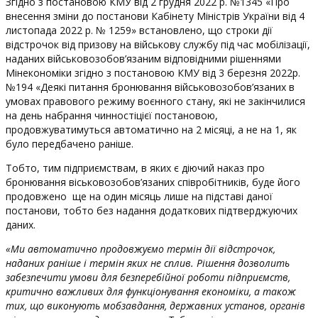
Згідно з постановою КМУ від 2 грудня 2022 р. №1345 «Про
внесення зміни до постанови Кабінету Міністрів України від 4
листопада 2022 р. № 1259» встановлено, що строки дії
відстрочок від призову на військову службу під час мобілізації,
наданих військовозобов’язаним відповідними рішеннями
Мінекономіки згідно з постановою КМУ від 3 березня 2022р.
№194 «Деякі питання бронювання військовозобов’язаних в
умовах правового режиму воєнного стану, які не закінчилися
на день набрання чинностіцієї постановою,
продовжуватимуться автоматично на 2 місяці, а не на 1, як
було передбачено раніше.
Тобто, тим підприємствам, в яких є діючий наказ про
бронювання віськовозобов’язаних співробітників, буде його
продовжено ще на один місяць лише на підставі даної
постанови, тобто без надання додаткових підтверджуючих
даних.
«Ми автоматично продовжуємо термін дії відстрочок,
наданих раніше і термін яких не сплив. Рішення дозволить
забезпечити умови для безперебійної роботи підприємств,
критично важливих для функціонування економіки, а також
тих, що виконують мобзавдання, державних установ, органів