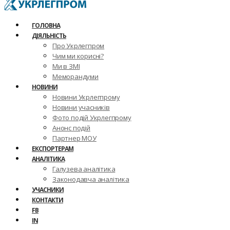
ГОЛОВНА
ДІЯЛЬНІСТЬ
Про Укрлегпром
Чим ми корисні?
Ми в ЗМІ
Меморандуми
НОВИНИ
Новини Укрлегпрому
Новини учасників
Фото подій Укрлегпрому
Анонс подій
Партнер МОУ
ЕКСПОРТЕРАМ
АНАЛІТИКА
Галузева аналітика
Законодавча аналітика
УЧАСНИКИ
КОНТАКТИ
FB
IN