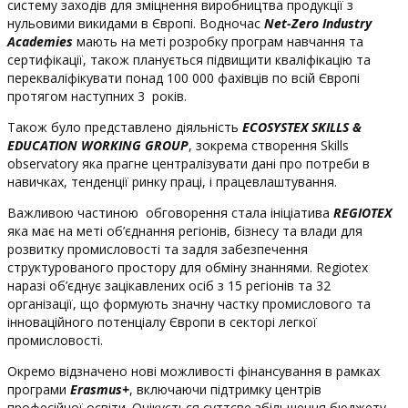
систему заходів для зміцнення виробництва продукції з
нульовими викидами в Європі. Водночас
Net-Zero Industry
Academies
мають на меті розробку програм навчання та
сертифікації, також планується підвищити кваліфікацію та
перекваліфікувати понад 100 000 фахівців по всій Європі
протягом наступних 3 років.
Також було представлено діяльність
ECOSYSTEX SKILLS &
EDUCATION WORKING GROUP
, зокрема створення Skills
observatory яка прагне централізувати дані про потреби в
навичках, тенденції ринку праці, і працевлаштування.
Важливою частиною обговорення стала ініціатива
REGIOTEX
яка має на меті об’єднання регіонів, бізнесу та влади для
розвитку промисловості та задля забезпечення
структурованого простору для обміну знаннями. Regiotex
наразі об’єднує зацікавлених осіб з 15 регіонів та 32
організації, що формують значну частку промислового та
інноваційного потенціалу Європи в секторі легкої
промисловості.
Окремо відзначено нові можливості фінансування в рамках
програми
Erasmus+
, включаючи підтримку центрів
професійної освіти. Очікується суттєве збільшення бюджету