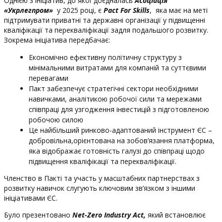
Однією з ініціатив, до якої доєдналась
Асоціація
«Укрлегпром»
у 2025 році, є
Pact For Skills
, яка має на меті
підтримувати приватні та державні організації у підвищенні
кваліфікації та перекваліфікації задля подальшого розвитку.
Зокрема ініціатива передбачає:
Економічно ефективну політичну структуру з
мінімальними витратами для компаній та суттєвими
перевагами
Пакт забезпечує стратегічні сектори необхідними
навичками, аналітикою робочої сили та мережами
співпраці для узгодження інвестицій з підготовленою
робочою силою
Це найбільший ринково-адаптований інструмент ЄС –
добровільна,орієнтована на зобов’язання платформа,
яка відображає готовність галузі до співпраці щодо
підвищення кваліфікації та перекваліфікації.
Членство в Пакті та участь у масштабних партнерствах з
розвитку навичок слугують ключовим зв’язком з іншими
ініціативами ЄС.
Було презентовано
Net-Zero Industry Aсt,
який встановлює