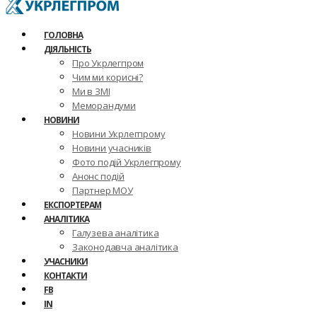
ГОЛОВНА
ДІЯЛЬНІСТЬ
Про Укрлегпром
Чим ми корисні?
Ми в ЗМІ
Меморандуми
НОВИНИ
Новини Укрлегпрому
Новини учасників
Фото подій Укрлегпрому
Анонс подій
Партнер МОУ
ЕКСПОРТЕРАМ
АНАЛІТИКА
Галузева аналітика
Законодавча аналітика
УЧАСНИКИ
КОНТАКТИ
FB
IN