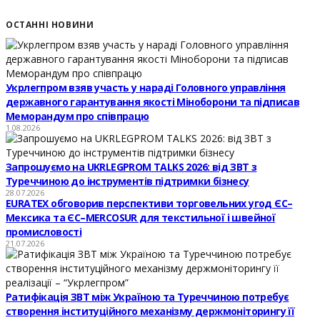
ОСТАННІ НОВИНИ
Укрлегпром взяв участь у нараді Головного управління
державного гарантування якості Міноборони та підписав
Меморандум про співпрацю
1.08.2026
Запрошуємо на UKRLEGPROM TALKS 2026: від ЗВТ з
Туреччиною до інструментів підтримки бізнесу
28.07.2026
EURATEX обговорив перспективи торговельних угод ЄС–
Мексика та ЄС–MERCOSUR для текстильної і швейної
промисловості
21.07.2026
Ратифікація ЗВТ між Україною та Туреччиною потребує
створення інституційного механізму держмоніторингу її