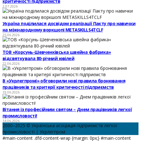
критичності підприємств
2.07.2026
Україна поділилася досвідом реалізації Пакту про навички
на міжнародному воркшопі METASKILLS4TCLF
25.06.2026
ТОВ «Корсунь-Шевченківська швейна фабрика»
відсвяткувала 80-річний ювілей
22.06.2026
В «Укрлегпромі» обговорили нові правила бронювання
працівників та критерії критичності підприємств
19.06.2026
Вітання із професійним святом – Днем працівників легкої
промисловості!
14.06.2026
2000–2025 © Українська асоціація підприємств легкої
промисловості | Укрлегпром
#main-content .dfd-content-wrap {margin: 0px;} #main-content