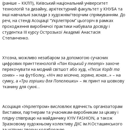
(раніше – ККЛП), Київський національний університет
технологій та дизайну, архітектурний факультет у КНУБА та
інші навчальні заклади з художнім/творчим спрямуванням. До
речі, на стенді Асоціації “Укрлегпром” цьогоріч в рамках
проходження виробничої практики набувала досвіду і
студентка ІІІ курсу Острозької Академії Анастасія
Степанченко.
Хтозна, можливо незабаром за допомогою сучасних
цифрових принттехнологій
«Пан Коцький у театрі»
захоче
перекочувати на модний світшот або худі,
«Песик Корді та
сонях»
– на футболку,
«Ніч яка місячна, зоряна, ясная…»
– на
сумку, а
«Три горішки для Попелюшки»
– як принт на шовкову
тканину для сукні…
Асоціація «Укрлегпром» висловлює вдячність організаторам
Виставки, партнерам та учасникам-виробникам за цікаву і
плідну співпрацю на майданчику KYIV FASHION, а також
Зразковому художньому колективу ДХС ім.Н.Осташинського
за успішну творчу колаборацію.