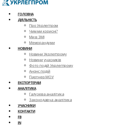
ГОЛОВНА
ДІЯЛЬНІСТЬ
Про Укрлегпром
Чим ми корисні?
Ми в ЗМІ
Меморандуми
НОВИНИ
Новини Укрлегпрому
Новини учасників
Фото подій Укрлегпрому
Анонс подій
Партнер МОУ
ЕКСПОРТЕРАМ
АНАЛІТИКА
Галузева аналітика
Законодавча аналітика
УЧАСНИКИ
КОНТАКТИ
FB
IN