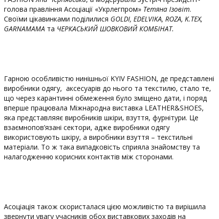
голова правління Асоціації «Укрлегпром»
Тетяна Ізовіт
.
Своїми цікавинками поділилися
GOLDI,
EDELVIKA
,
ROZA
,
K
.
TEX
,
GARNAMAMA
та
ЧЕРКАСЬКИЙ ШОВКОВИЙ КОМБІНАТ.
Гарною особливістю нинішньої KYIV FASHION, де представлені
виробники одягу, аксесуарів до нього та текстилю, стало те,
що через карантинні обмеження було зміщено дати, і поряд
вперше працювала Міжнародна виставка LEATHER&SHOES,
яка представляяє виробників шкіри, взуття, фурнітури. Це
взаємнопов’язані сектори, адже виробники одягу
використовують шкіру, а виробники взуття – текстильні
матеріали. То ж така випадковість сприяла знайомству та
налагодженню корисних контактів між сторонами.
Асоціація також скористалася цією можливістю та вирішила
звернути увагу учасників обох виставкових заходів на