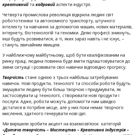
креативний
та
кадровий
аспекти індустрії.
Четверта промислова революція відкрила людині світ
робототехніки та автономного транспорту, штучного
інтелекту та навчання за допомогою машин, нових матеріалів,
інтернету, біотехнологій та геноміки. Деякі професії зникнуть,
інші будуть розвиватися, а ті, яких зараз навіть і не існує, –
стануть звичайним явищем.
У найближчому майбутньому, щоб бути кваліфікованим на
ринку праці, людина повинна буде вміти підлаштовуватися до
зміни ситуації і розвивати свої навички відповідно прогресу.
Творчість
стане однією з трьох найбільш затребуваних
навичок. Нові продукти, технології та способи роботи будуть
змушувати людину бути більш творчою і придумувати, як
застосовувати ці технології, створювати нові продукти і
послуги. Адже, роботи можуть допомогти нам швидко
дістатися в потрібне місце, але у них поки немає творчого
мислення, здатного генерувати нові ідеї.
Ми вирішили зробити акцент на взаємозв’язок категорій
«
Дитяча творчість – Мистецтво – Креативна індустрія –