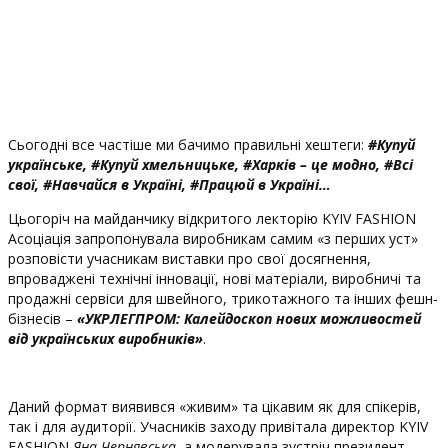
Сьогодні все частіше ми бачимо правильні хештеги:
#Купуй
українське, #Купуй хмельницьке,
#Харків – це модно, #Всі
свої, #Навчайся в Україні, #Працюй в Україні…
Цьогоріч на майданчику відкритого лекторію KYIV FASHION
Асоціація запропонувала виробникам самим «з перших уст»
розповісти учасникам виставки про свої досягнення,
впроваджені технічні інновації, нові матеріали, виробничі та
продажні сервіси для швейного, трикотажного та інших фешн-
бізнесів –
«УКРЛЕГПРОМ: Калейдоскоп нових можливостей
від українських виробників»
.
Даний формат виявився «живим» та цікавим як для спікерів,
так і для аудиторії. Учасників заходу привітала директор KYIV
FASHION
Яна Чернявська
, а модерувала зустріч президент-