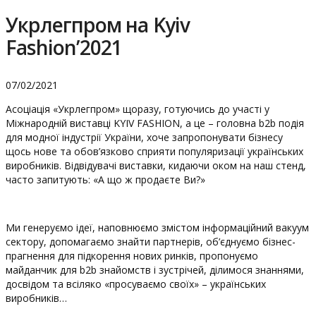
Укрлегпром на Kyiv
Fashion’2021
07/02/2021
Асоціація «Укрлегпром» щоразу, готуючись до участі у
Міжнародній виставці KYIV FASHION, а це – головна b2b подія
для модної індустрії України, хоче запропонувати бізнесу
щось нове та обов’язково сприяти популяризації українських
виробників. Відвідувачі виставки, кидаючи оком на наш стенд,
часто запитують: «А що ж продаєте Ви?»
Ми генеруємо ідеї, наповнюємо змістом інформаційний вакуум
сектору, допомагаємо знайти партнерів, об’єднуємо бізнес-
прагнення для підкорення нових ринків, пропонуємо
майданчик для b2b знайомств і зустрічей, ділимося знаннями,
досвідом та всіляко «просуваємо своїх» – українських
виробників…