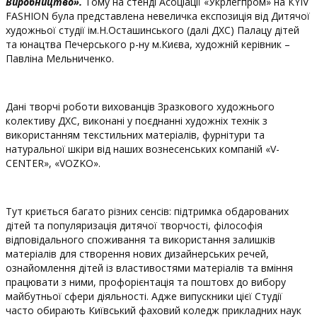
Виробництво».
Тому на стенді Асоціації «Укрлегпром» на КYIV
FASHION була представлена невеличка експозиція від Дитячої
художньої студії ім.Н.Осташинського (далі ДХС) Палацу дітей
та юнацтва Печерського р-ну м.Києва, художній керівник –
Павліна Мельниченко.
Дані творчі роботи вихованців Зразкового художнього
колективу ДХС, виконані у поєднанні художніх технік з
використанням текстильних матеріалів, фурнітури та
натуральної шкіри від наших вознесенських компаній «V-
CENTER», «VOZKO».
Тут криється багато різних сенсів: підтримка обдарованих
дітей та популяризація дитячої творчості, філософія
відповідального споживання та використання залишків
матеріалів для створення нових дизайнерських речей,
ознайомлення дітей із властивостями матеріалів та вміння
працювати з ними, профорієнтація та поштовх до вибору
майбутньої сфери діяльності. Адже випускники цієї Студії
часто обирають Київський фаховий коледж прикладних наук