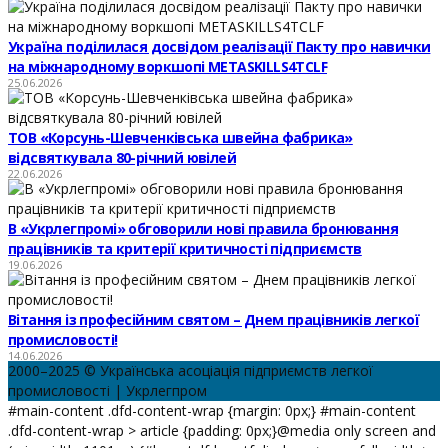
Україна поділилася досвідом реалізації Пакту про навички
на міжнародному воркшопі METASKILLS4TCLF
25.06.2026
ТОВ «Корсунь-Шевченківська швейна фабрика»
відсвяткувала 80-річний ювілей
22.06.2026
В «Укрлегпромі» обговорили нові правила бронювання
працівників та критерії критичності підприємств
19.06.2026
Вітання із професійним святом – Днем працівників легкої
промисловості!
14.06.2026
2000–2025 © Українська асоціація підприємств легкої
промисловості | Укрлегпром
#main-content .dfd-content-wrap {margin: 0px;} #main-content
.dfd-content-wrap > article {padding: 0px;}@media only screen and