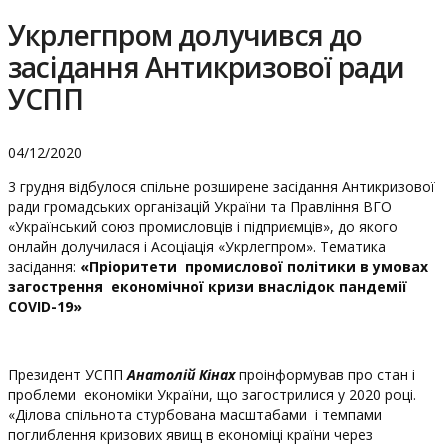
Укрлегпром долучився до
засідання Антикризової ради
УСПП
04/12/2020
3 грудня відбулося спільне розширене засідання Антикризової
ради громадських організацій України та Правління ВГО
«Український союз промисловців і підприємців», до якого
онлайн долучилася і Асоціація «Укрлегпром». Тематика
засідання:
«Пріоритети промислової політики в умовах
загострення економічної кризи внаслідок пандемії
COVID
-19»
Президент УСПП
Анатолій Кінах
проінформував про стан і
проблеми економіки України, що загострилися у 2020 році.
«Ділова спільнота стурбована масштабами і темпами
поглиблення кризових явищ в економіці країни через