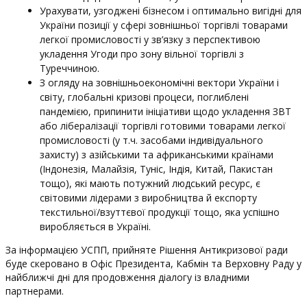
Урахувати, узгоджені бізнесом і оптимально вигідні для
України позиції у сфері зовнішньої торгівлі товарами
легкої промисловості у зв’язку з перспективою
укладення Угоди про зону вільної торгівлі з
Туреччиною.
З огляду на зовнішньоекономічні вектори України і
світу, глобальні кризові процеси, поглиблені
пандемією, припинити ініціативи щодо укладення ЗВТ
або лібералізації торгівлі готовими товарами легкої
промисловості (у т.ч. засобами індивідуального
захисту) з азійськими та африканськими країнами
(Індонезія, Малайзія, Туніс, Індія, Китай, Пакистан
тощо), які мають потужний людський ресурс, є
світовими лідерами з виробництва й експорту
текстильної/взуттєвої продукції тощо, яка успішно
виробляється в Україні.
За інформацією УСПП, прийняте Рішення Антикризової ради
буде скеровано в Офіс Президента, Кабмін та Верховну Раду у
найближчі дні для продовження діалогу із владними
партнерами.