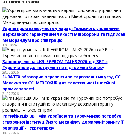
ОСТАННІ НОВИНИ
Укрлегпром взяв участь у нараді Головного управління
державного гарантування якості Міноборони та підписав
Меморандум про співпрацю
1.08.2026
Запрошуємо на UKRLEGPROM TALKS 2026: від ЗВТ з
Туреччиною до інструментів підтримки бізнесу
28.07.2026
EURATEX обговорив перспективи торговельних угод ЄС–
Мексика та ЄС–MERCOSUR для текстильної і швейної
промисловості
21.07.2026
Ратифікація ЗВТ між Україною та Туреччиною потребує
створення інституційного механізму держмоніторингу її
реалізації – “Укрлегпром”
18.07.2026