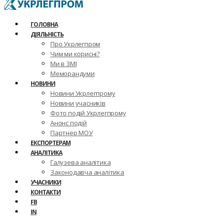
ГОЛОВНА
ДІЯЛЬНІСТЬ
Про Укрлегпром
Чим ми корисні?
Ми в ЗМІ
Меморандуми
НОВИНИ
Новини Укрлегпрому
Новини учасників
Фото подій Укрлегпрому
Анонс подій
Партнер МОУ
ЕКСПОРТЕРАМ
АНАЛІТИКА
Галузева аналітика
Законодавча аналітика
УЧАСНИКИ
КОНТАКТИ
FB
IN