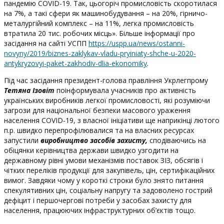
пандемію COVID-19. Так, цьогоріч промисловість скоротилася
на 7%, а такі сфери як машинобудування – на 20%, гірничо-
металургійний комплекс – на 11%, легка промисловість
втратила 20 тис. робочих місць». Більше інформації про
засідання на сайті УСПП
https://uspp.ua/news/ostanni-
novyny/2019/biznes-zaklykav-vladu-pryiniaty-shche-u-2020-
antykryzovyi-paket-zakhodiv-dlia-ekonomiky
.
Під час засідання президент-голова правління Укрлегпрому
Тетяна Ізовіт
поінформувала учасників про активність
українських виробників легкої промисловості, які розуміючи
загрози для національної безпеки масового ураження
населення COVID-19, з власної ініціативи ще наприкінці лютого
п.р. швидко перепрофілювалися та на власних ресурсах
запустили
виробництво засобів захисту,
сподіваючись на
обіцянки керівництва держави швидко узгодити на
державному рівні умови механізмів поставок ЗІЗ, обсягів і
чітких переліків продукції для закупівель, цін, сертифікаційних
вимог. Завдяки чому у короткі строки було знято питання
спекулятивних цін, соціальну напругу та задоволено гострий
дефіцит і першочергові потреби у засобах захисту для
населення, працюючих інфраструктурних об’єктів тощо.