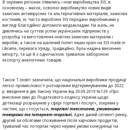
В окремих регіонах з’явились і нові виробництва ЗІЗ, в
основному – масок, освоєно виробництво нових видів
захисних антивірусних та альтернативних матеріалів, захисних
костюмів, ін. Часто вироблені ЗІЗ передано виробниками у
вигляді благодійної допомоги медзакладам. На жаль, не
дивлячись на суттєві успіхи українських підприємств у
розробці та виготовленні новітніх захисних матеріалів і
виробів, а також на шалений попит інших країн на ЗІЗ made in
Ukraine, перевага Уряду, традиційно, була надана ввезенню
імпорту, та ще й з одночасною тривалою забороною
експорту аналогічних товарів.
Також Т.Ізовіт зазначила, що національні виробники продукції
легкої промисловості розчаровані відтермінуванням до 2022
р. введення в дію Закону України від 20.09.2019 №129 «Про
внесення змін до Податкового кодексу України щодо
детінізації розрахунків у сфері торгівлі і послуг», зокрема у
частині, що стосується,
торгівлі текстилем, уживаними
товарами та інтернет-торгівлі.
Адже даний сегмент ринку,
другий за обсягами споживання після харчових продуктів,
тривалий час потерпає через нерівні умови конкуренції на