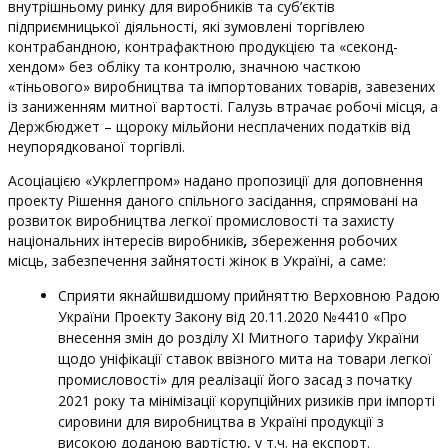
внутрішньому ринку для виробників та суб’єктів
підприємницької діяльності, які зумовлені торгівлею
контрабандною, контрафактною продукцією та «секонд-
хендом» без обліку та контролю, значною часткою
«тіньового» виробництва та імпортованих товарів, завезених
із заниженням митної вартості. Галузь втрачає робочі місця, а
Держбюджет – щороку мільйони несплачених податків від
неупорядкованої торгівлі.
Асоціацією «Укрлегпром» надано пропозиції для доповнення
проекту Рішення даного спільного засідання, спрямовані на
розвиток виробництва легкої промисловості та захисту
національних інтересів виробників
,
збереження робочих
місць, забезпечення зайнятості жінок в Україні, а саме:
Сприяти якнайшвидшому прийняттю Верховною Радою
України Проекту Закону від 20.11.2020 №4410 «Про
внесення змін до розділу ХІ Митного тарифу України
щодо уніфікації ставок ввізного мита на товари легкої
промисловості» для реалізації його засад з початку
2021 року та мінімізації корупційних ризиків при імпорті
сировини для виробництва в Україні продукції з
високою доданою вартістю, у т.ч. на експорт.