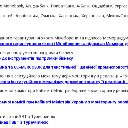
ки: Monobank, Альфа-банк, ПриватБанк, А-Банк, Ощадбанк, Укргазб
стей: Чернігівська, Сумська, Харківська, Херсонська, Миколаївс
авного гарантування якості Міноборони та підписав Меморанд
 до інструментів підтримки бізнесу
ика та ЄС–MERCOSUR для текстильної і швейної промисловост
ння інституційного механізму держмоніторингу її реалізації 
ої комісії при Кабінеті Міністрів України з моніторингу реал
кації ЗВТ з Туреччиною