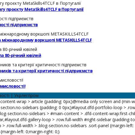
у проєкту MetaSkills4TCLF в Португалії
ості підприємств
на міжнародному воркшопі METASKILLS4TCLF
а 80-річний ювілей
ників та критерії критичності підприємств
омисловості!
вості | Укрлегпром
ontent-wrap > article {padding: 0px;}@media only screen and (min-widt
g-section.no-sidebars {padding: 0 0px;}#layout.dfd-portfolio-loop > .ro
 .blog-section.no-sidebars > #main-content > .dfd-content-wrap:first-ch
ar,#layout.dfd-gallery-loop > .row.full-width #right-sidebar {padding-t
 > .row.full-width > .blog-section.no-sidebars .sort-panel {margin-left:
margin-left: 0;margin-right: 0;}