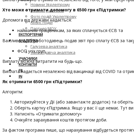
Новини Укрлегпрому
Хто може отримати допомогу в 6500 грн єПідтримки?
Новини учасників
Фото подій Укрлегпрому
Допомога від держави надається:
Анонс подій
Партнер МОУ
найманим працівникам, за яких сплачується ЄСВ та
ЕКСПОРТЕРАМ
Важливо, щоб роботодавець подав звіт про сплату ЄСВ за таку 
АНАЛІТИКА
Галузева аналітика
ФОП усіх груп.
Законодавча аналітика
УЧАСНИКИ
Виплату можна витратити на будь-що.
КОНТАКТИ
FB
Виплата надається незалежно від вакцинації від COVID та отри
IN
Як отримати 6500 грн єПідтримки?
Алгоритм:
Авторизуйтеся у Дії (або завантажте додаток) та оберіть
Оберіть картку єПідтримка. Якщо у вас її ще немає. Тут в
Натисніть «Отримати допомогу»
Очікуйте зарахування коштів протягом доби.
За фактом програма пише, що нарахування відбудеться протяго