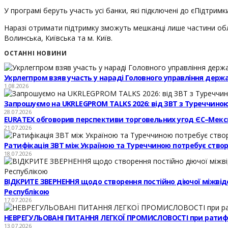
У програмі беруть участь усі банки, які підключені до єПідтрим
Наразі отримати підтримку зможуть мешканці лише частини обла
Волинська, Київська та м. Київ.
ОСТАННІ НОВИНИ
Укрлегпром взяв участь у нараді Головного управління держ
1.08.2026
Запрошуємо на UKRLEGPROM TALKS 2026: від ЗВТ з Туреччиною
28.07.2026
EURATEX обговорив перспективи торговельних угод ЄС–Мекс
21.07.2026
Ратифікація ЗВТ між Україною та Туреччиною потребує створе
18.07.2026
ВІДКРИТЕ ЗВЕРНЕННЯ щодо створення постійно діючої міжвідомч
Республікою
17.07.2026
НЕВРЕГУЛЬОВАНІ ПИТАННЯ ЛЕГКОЇ ПРОМИСЛОВОСТІ при ратифі
13.07.2026