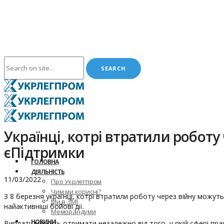
Українці, котрі втратили робот
єПідтримки
ГОЛОВНА
ДІЯЛЬНІСТЬ
11/03/2022
Про Укрлегпром
Чим ми корисні?
З 8 березня українці, котрі втратили роботу через війну можут
Ми в ЗМІ
найактивніші бойові дії.
Меморандуми
НОВИНИ
Виплату можуть отримати незалежно від того, у якій сфері пра