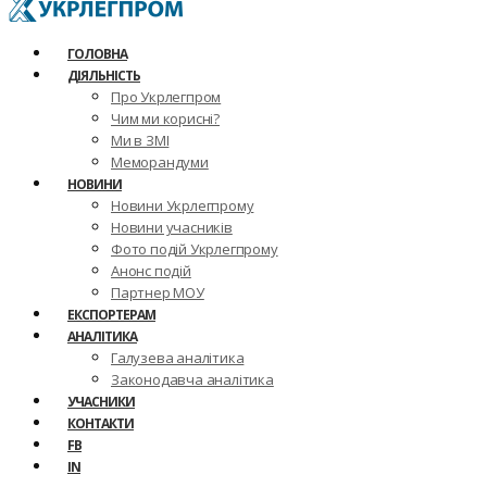
ГОЛОВНА
ДІЯЛЬНІСТЬ
Про Укрлегпром
Чим ми корисні?
Ми в ЗМІ
Меморандуми
НОВИНИ
Новини Укрлегпрому
Новини учасників
Фото подій Укрлегпрому
Анонс подій
Партнер МОУ
ЕКСПОРТЕРАМ
АНАЛІТИКА
Галузева аналітика
Законодавча аналітика
УЧАСНИКИ
КОНТАКТИ
FB
IN