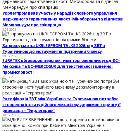
Укрлегпром взяв участь у нараді Головного управління
державного гарантування якості Міноборони та підписав
Меморандум про співпрацю
1.08.2026
Запрошуємо на UKRLEGPROM TALKS 2026: від ЗВТ з
Туреччиною до інструментів підтримки бізнесу
28.07.2026
EURATEX обговорив перспективи торговельних угод ЄС–
Мексика та ЄС–MERCOSUR для текстильної і швейної
промисловості
21.07.2026
Ратифікація ЗВТ між Україною та Туреччиною потребує
створення інституційного механізму держмоніторингу її
реалізації – “Укрлегпром”
18.07.2026