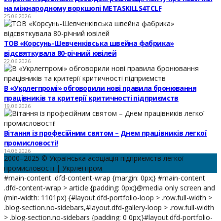
на міжнародному воркшопі METASKILLS4TCLF
25.06.2026
ТОВ «Корсунь-Шевченківська швейна фабрика»
відсвяткувала 80-річний ювілей
22.06.2026
В «Укрлегпромі» обговорили нові правила бронювання
працівників та критерії критичності підприємств
19.06.2026
Вітання із професійним святом – Днем працівників легкої
промисловості!
14.06.2026
2000–2025 © Українська асоціація підприємств легкої
промисловості | Укрлегпром
#main-content .dfd-content-wrap {margin: 0px;} #main-content
.dfd-content-wrap > article {padding: 0px;}@media only screen and
(min-width: 1101px) {#layout.dfd-portfolio-loop > .row.full-width >
.blog-section.no-sidebars,#layout.dfd-gallery-loop > .row.full-width
> .blog-section.no-sidebars {padding: 0 0px;}#layout.dfd-portfolio-