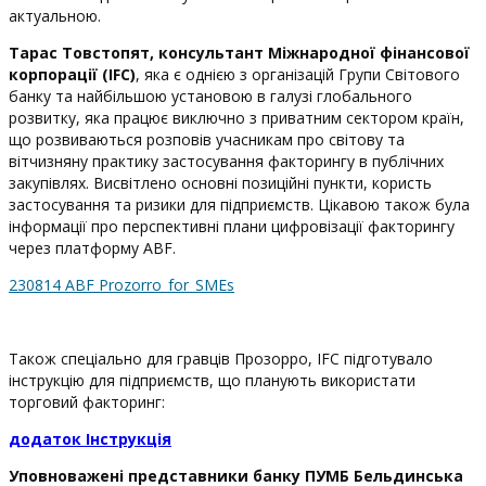
актуальною.
Тарас Товстопят, консультант Міжнародної фінансової
корпорації (IFC)
, яка є однією з організацій Групи Світового
банку та найбільшою установою в галузі глобального
розвитку, яка працює виключно з приватним сектором країн,
що розвиваються розповів учасникам про світову та
вітчизняну практику застосування факторингу в публічних
закупівлях. Висвітлено основні позиційні пункти, користь
застосування та ризики для підприємств. Цікавою також була
інформації про перспективні плани цифровізації факторингу
через платформу ABF.
230814 ABF Prozorro_for_SMEs
Також спеціально для гравців Прозорро, IFC підготувало
інструкцію для підприємств, що планують використати
торговий факторинг:
додаток Інструкція
Уповноважені представники банку ПУМБ Бельдинська