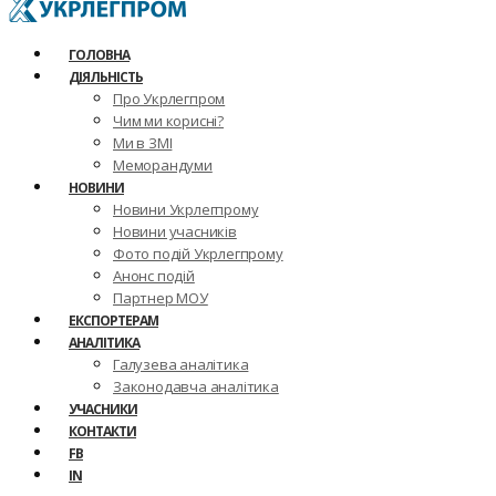
ГОЛОВНА
ДІЯЛЬНІСТЬ
Про Укрлегпром
Чим ми корисні?
Ми в ЗМІ
Меморандуми
НОВИНИ
Новини Укрлегпрому
Новини учасників
Фото подій Укрлегпрому
Анонс подій
Партнер МОУ
ЕКСПОРТЕРАМ
АНАЛІТИКА
Галузева аналітика
Законодавча аналітика
УЧАСНИКИ
КОНТАКТИ
FB
IN