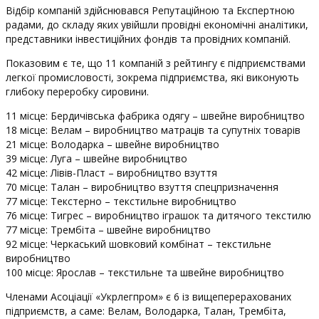
Відбір компаній здійснювався Репутаційною та Експертною
радами, до складу яких увійшли провідні економічні аналітики,
представники інвестиційних фондів та провідних компаній.
Показовим є те, що 11 компаній з рейтингу є підприємствами
легкої промисловості, зокрема підприємства, які виконують
глибоку переробку сировини.
11 місце: Бердичівська фабрика одягу – швейне виробництво
18 місце: Велам – виробництво матраців та супутніх товарів
21 місце: Володарка – швейне виробництво
39 місце: Луга – швейне виробництво
42 місце: Лівів-Пласт – виробництво взуття
70 місце: Талан – виробництво взуття спецпризначення
77 місце: Текстерно – текстильне виробництво
76 місце: Тигрес – виробництво іграшок та дитячого текстилю
77 місце: Трембіта – швейне виробництво
92 місце: Черкаський шовковий комбінат – текстильне
виробництво
100 місце: Ярослав – текстильне та швейне виробництво
Членами Асоціації «Укрлегпром» є 6 із вищеперерахованих
підприємств, а саме: Велам, Володарка, Талан, Трембіта,