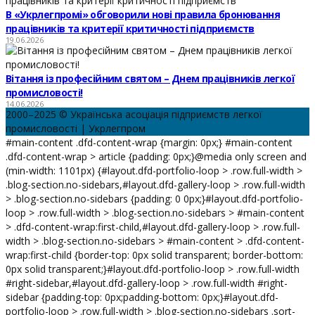
В «Укрлегпромі» обговорили нові правила бронювання
працівників та критерії критичності підприємств
19.06.2026
Вітання із професійним святом – Днем працівників легкої
промисловості!
14.06.2026
2000–2025 © Українська асоціація підприємств легкої
промисловості | Укрлегпром
#main-content .dfd-content-wrap {margin: 0px;} #main-content
.dfd-content-wrap > article {padding: 0px;}@media only screen and
(min-width: 1101px) {#layout.dfd-portfolio-loop > .row.full-width >
.blog-section.no-sidebars,#layout.dfd-gallery-loop > .row.full-width
> .blog-section.no-sidebars {padding: 0 0px;}#layout.dfd-portfolio-
loop > .row.full-width > .blog-section.no-sidebars > #main-content
> .dfd-content-wrap:first-child,#layout.dfd-gallery-loop > .row.full-
width > .blog-section.no-sidebars > #main-content > .dfd-content-
wrap:first-child {border-top: 0px solid transparent; border-bottom:
0px solid transparent;}#layout.dfd-portfolio-loop > .row.full-width
#right-sidebar,#layout.dfd-gallery-loop > .row.full-width #right-
sidebar {padding-top: 0px;padding-bottom: 0px;}#layout.dfd-
portfolio-loop > .row.full-width > .blog-section.no-sidebars .sort-