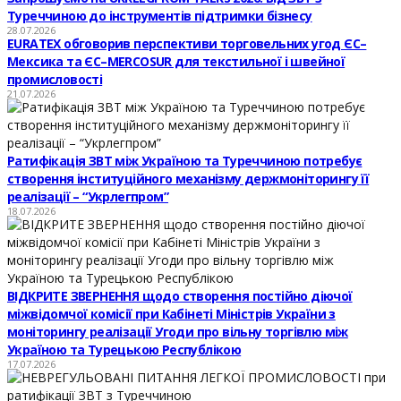
Туреччиною до інструментів підтримки бізнесу
28.07.2026
EURATEX обговорив перспективи торговельних угод ЄС–
Мексика та ЄС–MERCOSUR для текстильної і швейної
промисловості
21.07.2026
Ратифікація ЗВТ між Україною та Туреччиною потребує
створення інституційного механізму держмоніторингу її
реалізації – “Укрлегпром”
18.07.2026
ВІДКРИТЕ ЗВЕРНЕННЯ щодо створення постійно діючої
міжвідомчої комісії при Кабінеті Міністрів України з
моніторингу реалізації Угоди про вільну торгівлю між
Україною та Турецькою Республікою
17.07.2026