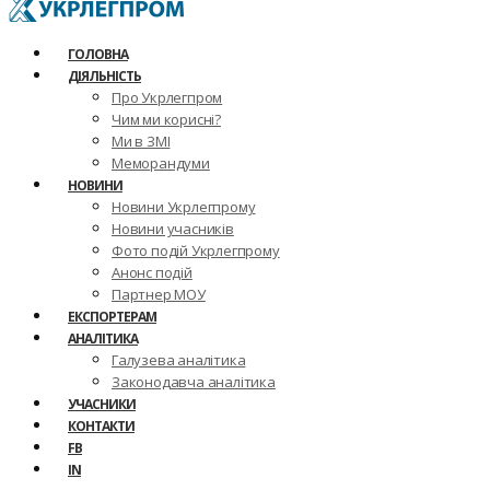
ГОЛОВНА
ДІЯЛЬНІСТЬ
Про Укрлегпром
Чим ми корисні?
Ми в ЗМІ
Меморандуми
НОВИНИ
Новини Укрлегпрому
Новини учасників
Фото подій Укрлегпрому
Анонс подій
Партнер МОУ
ЕКСПОРТЕРАМ
АНАЛІТИКА
Галузева аналітика
Законодавча аналітика
УЧАСНИКИ
КОНТАКТИ
FB
IN