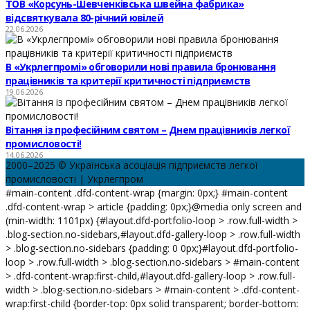
ТОВ «Корсунь-Шевченківська швейна фабрика»
відсвяткувала 80-річний ювілей
22.06.2026
В «Укрлегпромі» обговорили нові правила бронювання
працівників та критерії критичності підприємств
19.06.2026
Вітання із професійним святом – Днем працівників легкої
промисловості!
14.06.2026
2000–2025 © Українська асоціація підприємств легкої
промисловості | Укрлегпром
#main-content .dfd-content-wrap {margin: 0px;} #main-content
.dfd-content-wrap > article {padding: 0px;}@media only screen and
(min-width: 1101px) {#layout.dfd-portfolio-loop > .row.full-width >
.blog-section.no-sidebars,#layout.dfd-gallery-loop > .row.full-width
> .blog-section.no-sidebars {padding: 0 0px;}#layout.dfd-portfolio-
loop > .row.full-width > .blog-section.no-sidebars > #main-content
> .dfd-content-wrap:first-child,#layout.dfd-gallery-loop > .row.full-
width > .blog-section.no-sidebars > #main-content > .dfd-content-
wrap:first-child {border-top: 0px solid transparent; border-bottom: