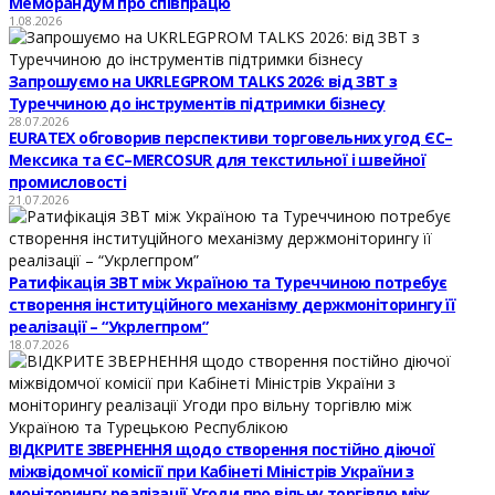
Меморандум про співпрацю
1.08.2026
Запрошуємо на UKRLEGPROM TALKS 2026: від ЗВТ з
Туреччиною до інструментів підтримки бізнесу
28.07.2026
EURATEX обговорив перспективи торговельних угод ЄС–
Мексика та ЄС–MERCOSUR для текстильної і швейної
промисловості
21.07.2026
Ратифікація ЗВТ між Україною та Туреччиною потребує
створення інституційного механізму держмоніторингу її
реалізації – “Укрлегпром”
18.07.2026
ВІДКРИТЕ ЗВЕРНЕННЯ щодо створення постійно діючої
міжвідомчої комісії при Кабінеті Міністрів України з
моніторингу реалізації Угоди про вільну торгівлю між