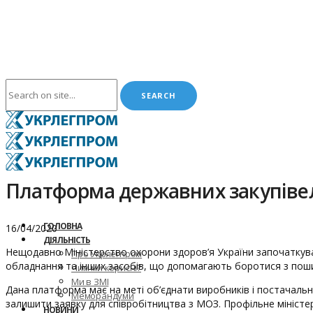
Платформа державних закупівель
ГОЛОВНА
16/04/2020
ДІЯЛЬНІСТЬ
Нещодавно Міністерство охорони здоров’я України започаткува
Про Укрлегпром
обладнання та інших засобів, що допомагають боротися з пош
Чим ми корисні?
Ми в ЗМІ
Дана платформа має на меті об’єднати виробників і постачаль
Меморандуми
залишити заявку для співробітництва з МОЗ. Профільне міністе
НОВИНИ