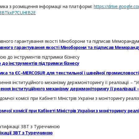
ика з розміщення інформації на платформі:
https://drive.google
23BTkxP7CUHtB2E
авного гарантування якості Міноборони та підписав Меморанд
 до інструментів підтримки бізнесу
ика та ЄС–MERCOSUR для текстильної і швейної промисловост
ння інституційного механізму держмоніторингу її реалізації 
ої комісії при Кабінеті Міністрів України з моніторингу реал
кації ЗВТ з Туреччиною