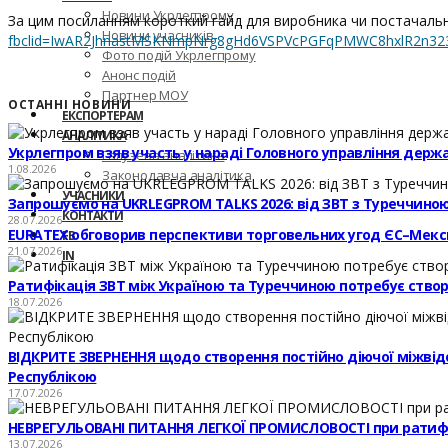
Новини Укрлегпрому
За цим посиланням короткий гайд для виробника чи постачальн
Новини учасників
fbclid=IwAR2JhnastMSKNmpNrg8gHd6VSPVcPGFqPMWC8hxlR2n3
Фото подій Укрлегпрому
Анонс подій
Партнер МОУ
ОСТАННІ НОВИНИ
ЕКСПОРТЕРАМ
АНАЛІТИКА
Укрлегпром взяв участь у нараді Головного управління держ
Галузева аналітика
1.08.2026
Законодавча аналітика
УЧАСНИКИ
Запрошуємо на UKRLEGPROM TALKS 2026: від ЗВТ з Туреччиною
КОНТАКТИ
28.07.2026
EURATEX обговорив перспективи торговельних угод ЄС–Мекс
FB
21.07.2026
IN
Ратифікація ЗВТ між Україною та Туреччиною потребує створе
18.07.2026
ВІДКРИТЕ ЗВЕРНЕННЯ щодо створення постійно діючої міжвідомч
Республікою
17.07.2026
НЕВРЕГУЛЬОВАНІ ПИТАННЯ ЛЕГКОЇ ПРОМИСЛОВОСТІ при ратифі
13.07.2026