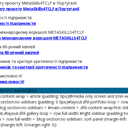
у проєкту MetaSkills4TCLF в Португалії
ості підприємств
на міжнародному воркшопі METASKILLS4TCLF
а 80-річний ювілей
ників та критерії критичності підприємств
омисловості!
вості | Укрлегпром
ontent-wrap > article {padding: 0px;}@media only screen and (min-widt
g-section.no-sidebars {padding: 0 0px;}#layout.dfd-portfolio-loop > .ro
 .blog-section.no-sidebars > #main-content > .dfd-content-wrap:first-ch
ar,#layout.dfd-gallery-loop > .row.full-width #right-sidebar {padding-t
 > .row.full-width > .blog-section.no-sidebars .sort-panel {margin-left:
margin-left: 0;margin-right: 0;}