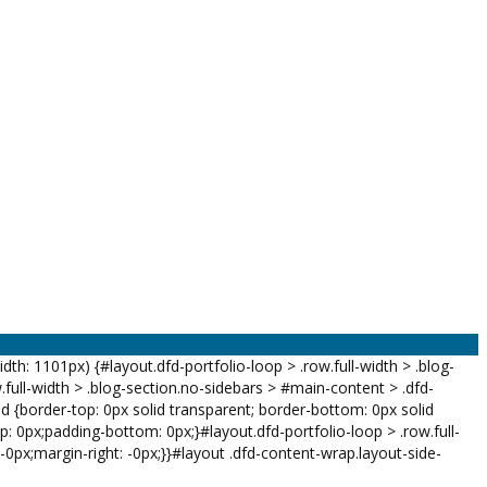
h: 1101px) {#layout.dfd-portfolio-loop > .row.full-width > .blog-
w.full-width > .blog-section.no-sidebars > #main-content > .dfd-
ild {border-top: 0px solid transparent; border-bottom: 0px solid
op: 0px;padding-bottom: 0px;}#layout.dfd-portfolio-loop > .row.full-
 -0px;margin-right: -0px;}}#layout .dfd-content-wrap.layout-side-