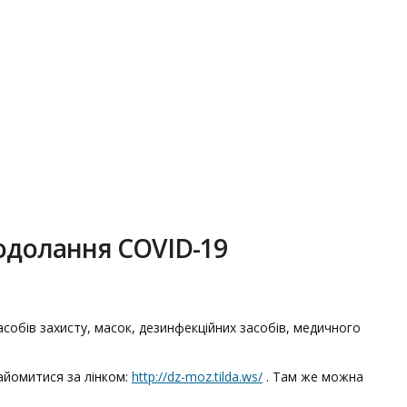
подолання COVID-19
собів захисту, масок, дезинфекційних засобів, медичного
айомитися за лінком:
http://dz-moz.tilda.ws/
. Там же можна