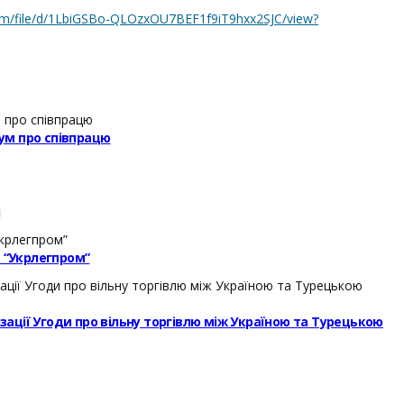
.com/file/d/1LbiGSBo-QLOzxOU7BEF1f9iT9hxx2SJC/view?
ум про співпрацю
і
– “Укрлегпром”
ізації Угоди про вільну торгівлю між Україною та Турецькою