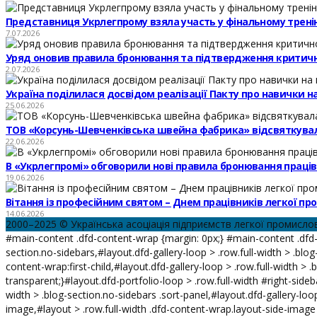
Представниця Укрлегпрому взяла участь у фінальному тренінг
7.07.2026
Уряд оновив правила бронювання та підтвердження критичн
2.07.2026
Україна поділилася досвідом реалізації Пакту про навички 
25.06.2026
ТОВ «Корсунь-Шевченківська швейна фабрика» відсвяткувал
22.06.2026
В «Укрлегпромі» обговорили нові правила бронювання праців
19.06.2026
Вітання із професійним святом – Днем працівників легкої пр
14.06.2026
2000–2025 © Українська асоціація підприємств легкої промисло
#main-content .dfd-content-wrap {margin: 0px;} #main-content .dfd-c
section.no-sidebars,#layout.dfd-gallery-loop > .row.full-width > .blo
content-wrap:first-child,#layout.dfd-gallery-loop > .row.full-width >
transparent;}#layout.dfd-portfolio-loop > .row.full-width #right-sideb
width > .blog-section.no-sidebars .sort-panel,#layout.dfd-gallery-loop
image,#layout > .row.full-width .dfd-content-wrap.layout-side-image {