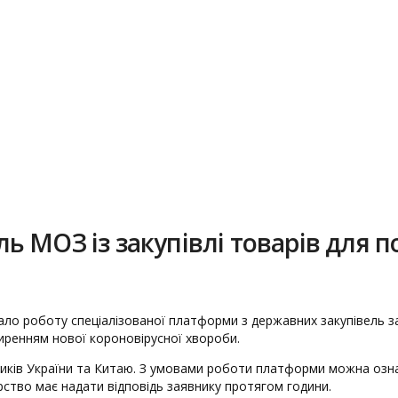
 МОЗ із закупівлі товарів для 
ло роботу спеціалізованої платформи з державних закупівель за
иренням нової короновірусної хвороби.
ників України та Китаю. З умовами роботи платформи можна озн
рство має надати відповідь заявнику протягом години.