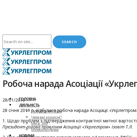
Робоча нарада Асоціації «Укрл
ГОЛОВНА
28/01/2019
ДІЯЛЬНІСТЬ
28 січня 2019 р. відбулася робоча нарада Асоціації «Укрлегп
Про Укрлегпром
Чим ми корисні?
1. Щодо проблем з підтвердження контрактної митної вартості 
Ми в ЗМІ
Президент-голова правління Асоціації «Укрлегпром» Ізовіт Т.Л.
Меморандуми
НОВИНИ