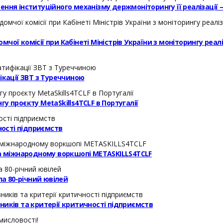
ння інституційного механізму держмоніторингу її реалізації 
ої комісії при Кабінеті Міністрів України з моніторингу реал
кації ЗВТ з Туреччиною
у проєкту MetaSkills4TCLF в Португалії
ості підприємств
на міжнародному воркшопі METASKILLS4TCLF
а 80-річний ювілей
ників та критерії критичності підприємств