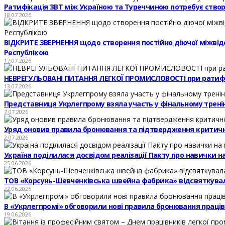
Ратифікація ЗВТ між Україною та Туреччиною потребує створе
18.07.2026
ВІДКРИТЕ ЗВЕРНЕННЯ щодо створення постійно діючої міжвідомч
Республікою
17.07.2026
НЕВРЕГУЛЬОВАНІ ПИТАННЯ ЛЕГКОЇ ПРОМИСЛОВОСТІ при ратифі
13.07.2026
Представниця Укрлегпрому взяла участь у фінальному тренінг
7.07.2026
Уряд оновив правила бронювання та підтвердження критичн
2.07.2026
Україна поділилася досвідом реалізації Пакту про навички 
25.06.2026
ТОВ «Корсунь-Шевченківська швейна фабрика» відсвяткувал
22.06.2026
В «Укрлегпромі» обговорили нові правила бронювання праців
19.06.2026