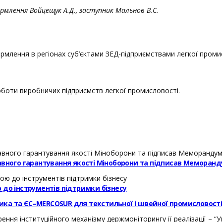
лення Войцещук А.Д., заступник Мальнов В.С.
млення в регіонах суб’єктами ЗЕД-підприємствами легкої проми
оботи виробничих підприємств легкої промисловості.
авного гарантування якості Міноборони та підписав Меморанд
 до інструментів підтримки бізнесу
ика та ЄС–MERCOSUR для текстильної і швейної промисловост