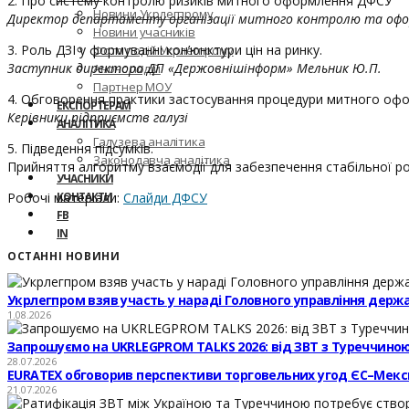
2. Про систему контролю ризиків митного оформлення ДФСУ
Новини Укрлегпрому
Директор департаменту організації митного контролю та оформ
Новини учасників
3. Роль ДЗІ у формуванні кон’юнктури цін на ринку.
Фото подій Укрлегпрому
Заступник директора ДП «Держовнішінформ» Мельник Ю.П.
Анонс подій
Партнер МОУ
4. Обговорення практики застосування процедури митного офор
ЕКСПОРТЕРАМ
Керівники підприємств галузі
АНАЛІТИКА
Галузева аналітика
5. Підведення підсумків.
Законодавча аналітика
Прийняття алгоритму взаємодії для забезпечення стабільної р
УЧАСНИКИ
Робочі матеріали:
КОНТАКТИ
Слайди ДФСУ
FB
IN
ОСТАННІ НОВИНИ
Укрлегпром взяв участь у нараді Головного управління держ
1.08.2026
Запрошуємо на UKRLEGPROM TALKS 2026: від ЗВТ з Туреччиною
28.07.2026
EURATEX обговорив перспективи торговельних угод ЄС–Мекс
21.07.2026