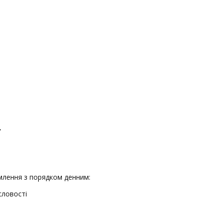
У
млення з порядком денним:
словості