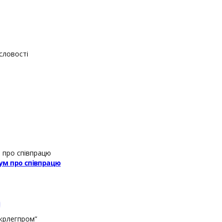
словості
ум про співпрацю
і