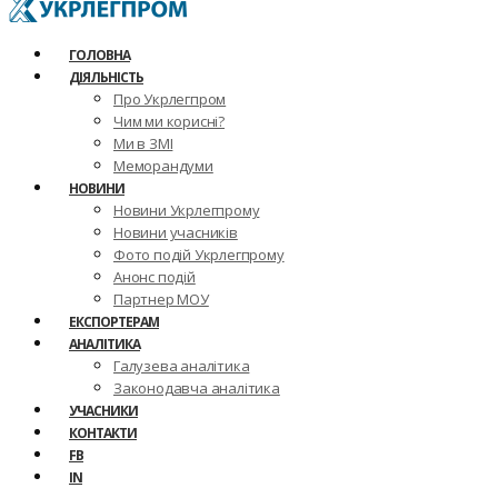
ГОЛОВНА
ДІЯЛЬНІСТЬ
Про Укрлегпром
Чим ми корисні?
Ми в ЗМІ
Меморандуми
НОВИНИ
Новини Укрлегпрому
Новини учасників
Фото подій Укрлегпрому
Анонс подій
Партнер МОУ
ЕКСПОРТЕРАМ
АНАЛІТИКА
Галузева аналітика
Законодавча аналітика
УЧАСНИКИ
КОНТАКТИ
FB
IN