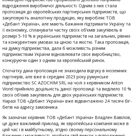
відродження виробничої діяльності. Одним з них стала
пропозиція до європейських партнерських підприємств, що
закуповують аналогічну продукцію, яку виробляє ТОВ
«Дебант Україна», але мають бажання підтримати Україну та
її економіку, спланувати частку своїх об’ємів закупівель в
розмірі 5-10 % в українських підприємств на загальних, рівних
та конкурентних умовах за ціною та якістю. Така пропозиція,
на думку підприємства, дала б можливість різним
підприємствам України відновлювати своє виробництво,
конкуруючи один з одним за європейський ринок.
Спочатку дана пропозиція не знаходила відгуку в іноземних
партнерів, але вже в середині 2023 року румунське
підприємство SC AZOCHIM SRL на чолі з керівником Anton
Viorel прийняло доцільність даної пропозиції та виділило 10 %
своїх об’ємів закупівель для двох українських підприємств.
Наразі ТОВ «Дебант Україна» вже відвантажено 24 тисячі біг-
бегів на адресу замовника.
Як зазначає керівник ТОВ «Дебант Україна» Владлен Вавілов,
це дуже важливий приклад, як європейська компанія може в
цей час і в майбутньому, згідно своєму персональному
бажанню і можливості, зробити свій внесок у відродження