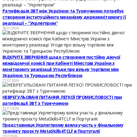
Ратифікація ЗВТ між Україною та Туреччиною потребує
створення інституційного механізму держмоніторингу її
реалізації – “Укрлегпром”
18.07.2026
ВІДКРИТЕ ЗВЕРНЕННЯ щодо створення постійно діючої
міжвідомчої комісії при Кабінеті Міністрів України з
моніторингу реалізації Угоди про вільну торгівлю між
Україною та Турецькою Республікою
17.07.2026
НЕВРЕГУЛЬОВАНІ ПИТАННЯ ЛЕГКОЇ ПРОМИСЛОВОСТІ при
ратифікації ЗВТ з Туреччиною
13.07.2026
Представниця Укрлегпрому взяла участь у фінальному
тренінгу проєкту MetaSkills4TCLF в Португалії
7.07.2026