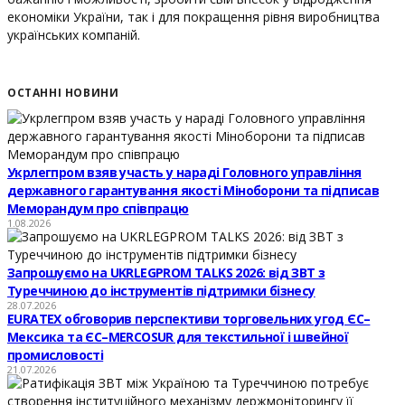
економіки України, так і для покращення рівня виробництва
українських компаній.
ОСТАННІ НОВИНИ
Укрлегпром взяв участь у нараді Головного управління
державного гарантування якості Міноборони та підписав
Меморандум про співпрацю
1.08.2026
Запрошуємо на UKRLEGPROM TALKS 2026: від ЗВТ з
Туреччиною до інструментів підтримки бізнесу
28.07.2026
EURATEX обговорив перспективи торговельних угод ЄС–
Мексика та ЄС–MERCOSUR для текстильної і швейної
промисловості
21.07.2026