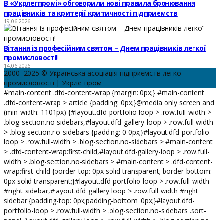
В «Укрлегпромі» обговорили нові правила бронювання
працівників та критерії критичності підприємств
19.06.2026
Вітання із професійним святом – Днем працівників легкої
промисловості!
14.06.2026
2000–2025 © Українська асоціація підприємств легкої
промисловості | Укрлегпром
#main-content .dfd-content-wrap {margin: 0px;} #main-content
.dfd-content-wrap > article {padding: 0px;}@media only screen and
(min-width: 1101px) {#layout.dfd-portfolio-loop > .row.full-width >
.blog-section.no-sidebars,#layout.dfd-gallery-loop > .row.full-width
> .blog-section.no-sidebars {padding: 0 0px;}#layout.dfd-portfolio-
loop > .row.full-width > .blog-section.no-sidebars > #main-content
> .dfd-content-wrap:first-child,#layout.dfd-gallery-loop > .row.full-
width > .blog-section.no-sidebars > #main-content > .dfd-content-
wrap:first-child {border-top: 0px solid transparent; border-bottom:
0px solid transparent;}#layout.dfd-portfolio-loop > .row.full-width
#right-sidebar,#layout.dfd-gallery-loop > .row.full-width #right-
sidebar {padding-top: 0px;padding-bottom: 0px;}#layout.dfd-
portfolio-loop > .row.full-width > .blog-section.no-sidebars .sort-