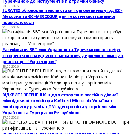
Туреччиною до інструментів підтримки бізнесу
28.07.2026
EURATEX обговорив перспективи торговельних угод ЄС–
Мексика та ЄС–MERCOSUR для текстильної і швейної
промисловості
21.07.2026
Ратифікація ЗВТ між Україною та Туреччиною потребує
створення інституційного механізму держмоніторингу її
реалізації – “Укрлегпром”
18.07.2026
ВІДКРИТЕ ЗВЕРНЕННЯ щодо створення постійно діючої
міжвідомчої комісії при Кабінеті Міністрів України з
моніторингу реалізації Угоди про вільну торгівлю між
Україною та Турецькою Республікою
17.07.2026
НЕВРЕГУЛЬОВАНІ ПИТАННЯ ЛЕГКОЇ ПРОМИСЛОВОСТІ при