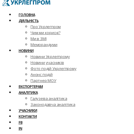
ГОЛОВНА
ДІЯЛЬНІСТЬ
Про Укрлегпром
Чим ми корисні?
Ми в ЗМІ
Меморандуми
НОВИНИ
Новини Укрлегпрому
Новини учасників
Фото подій Укрлегпрому
Анонс подій
Партнер МОУ
ЕКСПОРТЕРАМ
АНАЛІТИКА
Галузева аналітика
Законодавча аналітика
УЧАСНИКИ
КОНТАКТИ
FB
IN