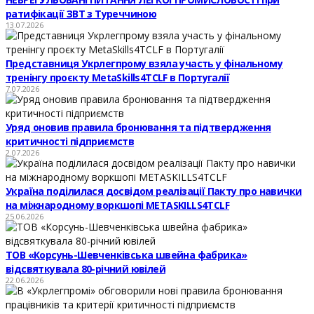
ратифікації ЗВТ з Туреччиною
13.07.2026
Представниця Укрлегпрому взяла участь у фінальному
тренінгу проєкту MetaSkills4TCLF в Португалії
7.07.2026
Уряд оновив правила бронювання та підтвердження
критичності підприємств
2.07.2026
Україна поділилася досвідом реалізації Пакту про навички
на міжнародному воркшопі METASKILLS4TCLF
25.06.2026
ТОВ «Корсунь-Шевченківська швейна фабрика»
відсвяткувала 80-річний ювілей
22.06.2026