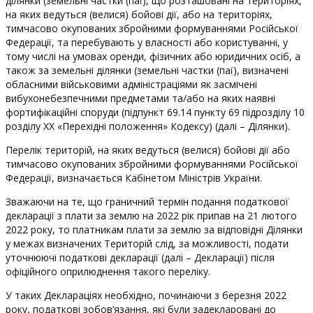
ділянки (земельні частки (паї), що розташовані на територіях,
на яких ведуться (велися) бойові дії, або на територіях,
тимчасово окупованих збройними формуваннями Російської
Федерації, та перебувають у власності або користуванні, у
тому числі на умовах оренди, фізичних або юридичних осіб, а
також за земельні ділянки (земельні частки (паї), визначені
обласними військовими адміністраціями як засмічені
вибухонебезпечними предметами та/або на яких наявні
фортифікаційні споруди (підпункт 69.14 пункту 69 підрозділу 10
розділу ХХ «Перехідні положення» Кодексу) (далі – Ділянки).
Перелік територій, на яких ведуться (велися) бойові дії або
тимчасово окупованих збройними формуваннями Російської
Федерації, визначається Кабінетом Міністрів України.
Зважаючи на те, що граничний термін подання податкової
декларації з плати за землю на 2022 рік припав на 21 лютого
2022 року, то платникам плати за землю за відповідні Ділянки
у межах визначених Територій слід, за можливості, подати
уточнюючі податкові декларації (далі – Декларації) після
офіційного оприлюднення такого переліку.
У таких Деклараціях необхідно, починаючи з березня 2022
року, податкові зобов’язання, які були задекларовані до