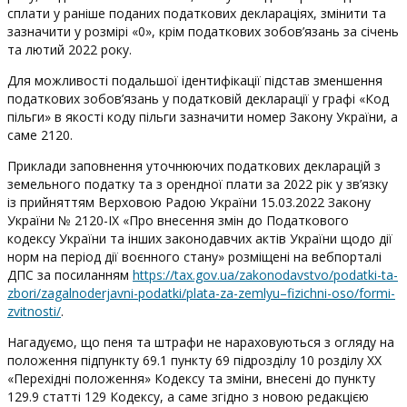
сплати у раніше поданих податкових деклараціях, змінити та
зазначити у розмірі «0», крім податкових зобов’язань за січень
та лютий 2022 року.
Для можливості подальшої ідентифікації підстав зменшення
податкових зобов’язань у податковій декларації у графі «Код
пільги» в якості коду пільги зазначити номер Закону України, а
саме 2120.
Приклади заповнення уточнюючих податкових декларацій з
земельного податку та з орендної плати за 2022 рік у зв’язку
із прийняттям Верховою Радою України 15.03.2022 Закону
України № 2120-ІХ «Про внесення змін до Податкового
кодексу України та інших законодавчих актів України щодо дії
норм на період дії воєнного стану» розміщені на вебпорталі
ДПС за посиланням
https://tax.gov.ua/zakonodavstvo/podatki-ta-
zbori/zagalnoderjavni-podatki/plata-za-zemlyu–fizichni-oso/formi-
zvitnosti/
.
Нагадуємо, що пеня та штрафи не нараховуються з огляду на
положення підпункту 69.1 пункту 69 підрозділу 10 розділу ХХ
«Перехідні положення» Кодексу та зміни, внесені до пункту
129.9 статті 129 Кодексу, а саме згідно з новою редакцією