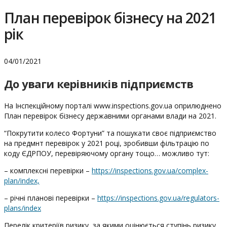
План перевірок бізнесу на 2021
рік
04/01/2021
До уваги керівників підприємств
На Інспекційному порталі www.inspections.gov.ua оприлюднено
План перевірок бізнесу державними органами влади на 2021.
“Покрутити колесо Фортуни” та пошукати своє підприємство
на предмнт перевірок у 2021 році, зробивши фільтрацію по
коду ЄДРПОУ, перевіряючому органу тощо… можливо тут:
– комплексні перевірки –
https://inspections.gov.ua/complex-
plan/index,
– річні планові перевірки –
https://inspections.gov.ua/regulators-
plans/index
Перелік критеріїв ризику, за якими оцінюється ступінь ризику