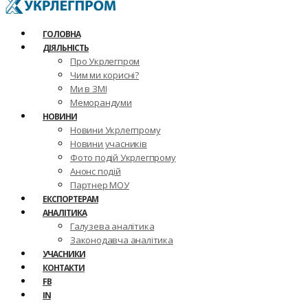
ГОЛОВНА
ДІЯЛЬНІСТЬ
Про Укрлегпром
Чим ми корисні?
Ми в ЗМІ
Меморандуми
НОВИНИ
Новини Укрлегпрому
Новини учасників
Фото подій Укрлегпрому
Анонс подій
Партнер МОУ
ЕКСПОРТЕРАМ
АНАЛІТИКА
Галузева аналітика
Законодавча аналітика
УЧАСНИКИ
КОНТАКТИ
FB
IN