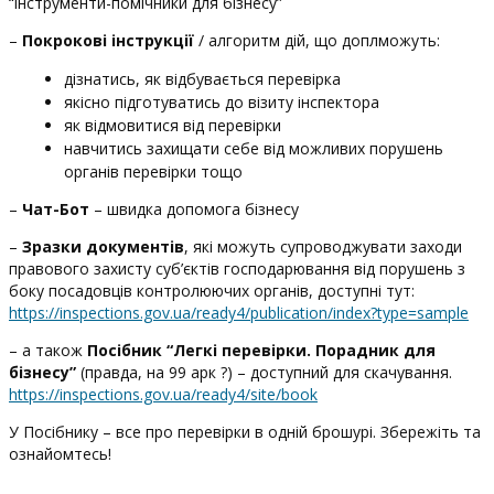
“інструменти-помічники для бізнесу”
–
Покрокові інструкції
/ алгоритм дій, що доплможуть:
дізнатись, як відбувається перевірка
якісно підготуватись до візиту інспектора
як відмовитися від перевірки
навчитись захищати себе від можливих порушень
органів перевірки тощо
–
Чат-Бот
– швидка допомога бізнесу
–
Зразки документів
, які можуть супроводжувати заходи
правового захисту суб’єктів господарювання від порушень з
боку посадовців контролюючих органів, доступні тут:
https://inspections.gov.ua/ready4/publication/index?type=sample
– а також
Посібник “Легкі перевірки. Порадник для
бізнесу”
(правда, на 99 арк ?) – доступний для скачування.
https://inspections.gov.ua/ready4/site/book
У Посібнику – все про перевірки в одній брошурі. Збережіть та
ознайомтесь!