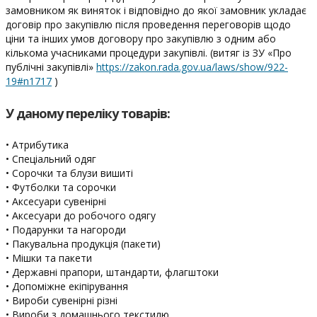
замовником як виняток і відповідно до якої замовник укладає
договір про закупівлю після проведення переговорів щодо
ціни та інших умов договору про закупівлю з одним або
кількома учасниками процедури закупівлі. (витяг із ЗУ «Про
публічні закупівлі»
https://zakon.rada.gov.ua/laws/show/922-
19#n1717
)
У даному переліку товарів:
• Атрибутика
• Спеціальний одяг
• Сорочки та блузи вишиті
• Футболки та сорочки
• Аксесуари сувенірні
• Аксесуари до робочого одягу
• Подарунки та нагороди
• Пакувальна продукція (пакети)
• Мішки та пакети
• Державні прапори, штандарти, флагштоки
• Допоміжне екіпірування
• Вироби сувенірні різні
• Вироби з домашнього текстилю