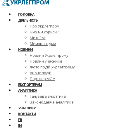
ГОЛОВНА
ДІЯЛЬНІСТЬ
Про Укрлегпром
Чим ми корисні?
Ми в ЗМІ
Меморандуми
НОВИНИ
Новини Укрлегпрому
Новини учасників
Фото подій Укрлегпрому
Анонс подій
Партнер МОУ
ЕКСПОРТЕРАМ
АНАЛІТИКА
Галузева аналітика
Законодавча аналітика
УЧАСНИКИ
КОНТАКТИ
FB
IN