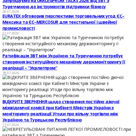
Запрошуємо на UKRLEGPROM TALKS 2026: від ЗВТ з
Туреччиною до інструментів підтримки бізнесу
28.07.2026
EURATEX обговорив перспективи торговельних угод ЄС–
Мексика та ЄС–MERCOSUR для текстильної і швейної
промисловості
21.07.2026
Ратифікація ЗВТ між Україною та Туреччиною потребує
створення інституційного механізму держмоніторингу її
реалізації – “Укрлегпром”
18.07.2026
ВІДКРИТЕ ЗВЕРНЕННЯ щодо створення постійно діючої
міжвідомчої комісії при Кабінеті Міністрів України з
моніторингу реалізації Угоди про вільну торгівлю між
Україною та Турецькою Республікою
17.07.2026