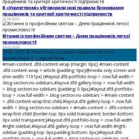
В «Укрлегпромі» обговорили нові правила бронювання
працівників та критерії критичності підприємств
19.06.2026
Вітання із професійним святом – Днем працівників легкої
промисловості!
14.06.2026
2000–2025 © Українська асоціація підприємств легкої
промисловості | Укрлегпром
#main-content .dfd-content-wrap {margin: 0px;} #main-content
.dfd-content-wrap > article {padding: 0px;}@media only screen and
(min-width: 1101px) {#layout.dfd-portfolio-loop > .row.full-width >
.blog-section.no-sidebars,#layout.dfd-gallery-loop > .row.full-width
> .blog-section.no-sidebars {padding: 0 0px;}#layout.dfd-portfolio-
loop > .row.full-width > .blog-section.no-sidebars > #main-content
> .dfd-content-wrap:first-child,#layout.dfd-gallery-loop > .row.full-
width > .blog-section.no-sidebars > #main-content > .dfd-content-
wrap:first-child {border-top: 0px solid transparent; border-bottom:
0px solid transparent;}#layout.dfd-portfolio-loop > .row.full-width
#right-sidebar,#layout.dfd-gallery-loop > .row.full-width #right-
sidebar {padding-top: 0px;padding-bottom: 0px;}#layout.dfd-
portfolio-loop > .row.full-width > .blog-section.no-sidebars .sort-