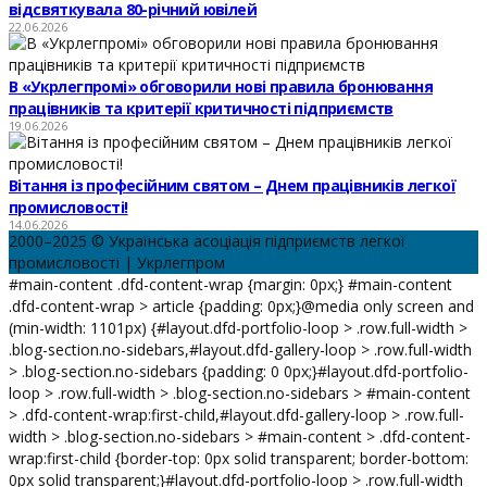
відсвяткувала 80-річний ювілей
22.06.2026
В «Укрлегпромі» обговорили нові правила бронювання
працівників та критерії критичності підприємств
19.06.2026
Вітання із професійним святом – Днем працівників легкої
промисловості!
14.06.2026
2000–2025 © Українська асоціація підприємств легкої
промисловості | Укрлегпром
#main-content .dfd-content-wrap {margin: 0px;} #main-content
.dfd-content-wrap > article {padding: 0px;}@media only screen and
(min-width: 1101px) {#layout.dfd-portfolio-loop > .row.full-width >
.blog-section.no-sidebars,#layout.dfd-gallery-loop > .row.full-width
> .blog-section.no-sidebars {padding: 0 0px;}#layout.dfd-portfolio-
loop > .row.full-width > .blog-section.no-sidebars > #main-content
> .dfd-content-wrap:first-child,#layout.dfd-gallery-loop > .row.full-
width > .blog-section.no-sidebars > #main-content > .dfd-content-
wrap:first-child {border-top: 0px solid transparent; border-bottom:
0px solid transparent;}#layout.dfd-portfolio-loop > .row.full-width