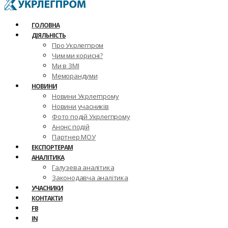
ГОЛОВНА
ДІЯЛЬНІСТЬ
Про Укрлегпром
Чим ми корисні?
Ми в ЗМІ
Меморандуми
НОВИНИ
Новини Укрлегпрому
Новини учасників
Фото подій Укрлегпрому
Анонс подій
Партнер МОУ
ЕКСПОРТЕРАМ
АНАЛІТИКА
Галузева аналітика
Законодавча аналітика
УЧАСНИКИ
КОНТАКТИ
FB
IN