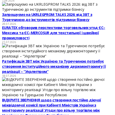
1.08.2026
Запрошуємо на UKRLEGPROM TALKS 2026: від ЗВТ з
Туреччиною до інструментів підтримки бізнесу
28.07.2026
EURATEX обговорив перспективи торговельних угод ЄС–
Мексика та ЄС–MERCOSUR для текстильної і швейної
промисловості
21.07.2026
Ратифікація ЗВТ між Україною та Туреччиною потребує
створення інституційного механізму держмоніторингу її
реалізації – “Укрлегпром”
18.07.2026
ВІДКРИТЕ ЗВЕРНЕННЯ щодо створення постійно діючої
міжвідомчої комісії при Кабінеті Міністрів України з
моніторингу реалізації Угоди про вільну торгівлю між