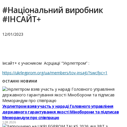
#Національний виробник
#ІНСАЙТ+
12/01/2023
Іисайт+ є учасником Асрціації “Укрлегпром” :
https://ukrlegprom.org/ua/members/tov-insajt/?swcfpc=1
ОСТАННІ НОВИНИ
Укрлегпром взяв участь у нараді Головного управління
державного гарантування якості Міноборони та підписав
Меморандум про співпрацю
1.08.2026