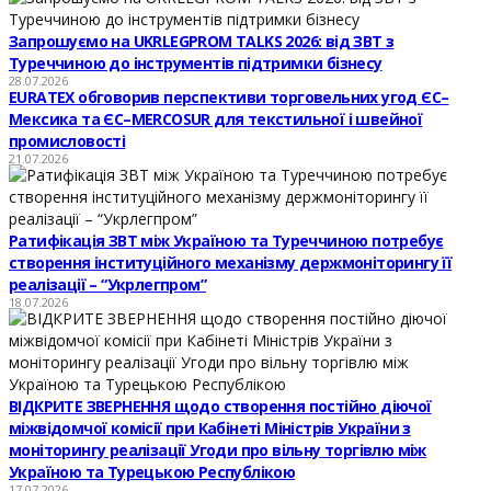
Запрошуємо на UKRLEGPROM TALKS 2026: від ЗВТ з
Туреччиною до інструментів підтримки бізнесу
28.07.2026
EURATEX обговорив перспективи торговельних угод ЄС–
Мексика та ЄС–MERCOSUR для текстильної і швейної
промисловості
21.07.2026
Ратифікація ЗВТ між Україною та Туреччиною потребує
створення інституційного механізму держмоніторингу її
реалізації – “Укрлегпром”
18.07.2026
ВІДКРИТЕ ЗВЕРНЕННЯ щодо створення постійно діючої
міжвідомчої комісії при Кабінеті Міністрів України з
моніторингу реалізації Угоди про вільну торгівлю між
Україною та Турецькою Республікою
17.07.2026