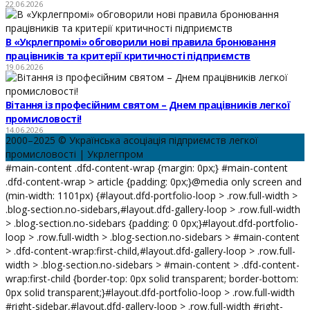
22.06.2026
В «Укрлегпромі» обговорили нові правила бронювання
працівників та критерії критичності підприємств
19.06.2026
Вітання із професійним святом – Днем працівників легкої
промисловості!
14.06.2026
2000–2025 © Українська асоціація підприємств легкої
промисловості | Укрлегпром
#main-content .dfd-content-wrap {margin: 0px;} #main-content
.dfd-content-wrap > article {padding: 0px;}@media only screen and
(min-width: 1101px) {#layout.dfd-portfolio-loop > .row.full-width >
.blog-section.no-sidebars,#layout.dfd-gallery-loop > .row.full-width
> .blog-section.no-sidebars {padding: 0 0px;}#layout.dfd-portfolio-
loop > .row.full-width > .blog-section.no-sidebars > #main-content
> .dfd-content-wrap:first-child,#layout.dfd-gallery-loop > .row.full-
width > .blog-section.no-sidebars > #main-content > .dfd-content-
wrap:first-child {border-top: 0px solid transparent; border-bottom:
0px solid transparent;}#layout.dfd-portfolio-loop > .row.full-width
#right-sidebar,#layout.dfd-gallery-loop > .row.full-width #right-