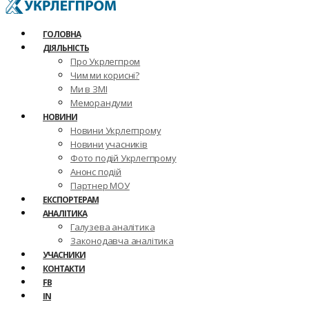
ГОЛОВНА
ДІЯЛЬНІСТЬ
Про Укрлегпром
Чим ми корисні?
Ми в ЗМІ
Меморандуми
НОВИНИ
Новини Укрлегпрому
Новини учасників
Фото подій Укрлегпрому
Анонс подій
Партнер МОУ
ЕКСПОРТЕРАМ
АНАЛІТИКА
Галузева аналітика
Законодавча аналітика
УЧАСНИКИ
КОНТАКТИ
FB
IN