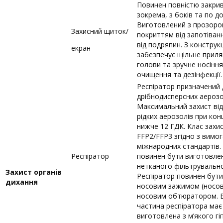
Повинен повністю закри
зокрема, з боків та по д
Виготовлений з прозорог
Захисний щиток/
покриттям від запотіван
від подряпин. З конструк
екран
забезпечує щільне приля
голови та зручне носіння.
очищення та дезінфекції.
Респіратор призначений 
дрібнодисперсних аерозо
Максимальний захист від
рідких аерозолів при кон
нижче 12 ГДК. Клас захи
FFP2/FFP3 згідно з вимо
міжнародних стандартів.
Респіратор
повинен бути виготовле
нетканого фільтрувально
Захист органів
Респіратор повинен бут
дихання
носовим зажимом (носов
носовим обтюратором. 
частина респіратора має
виготовлена з м’якого г