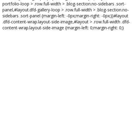
portfolio-loop > .row.full-width > .blog-section.no-sidebars .sort-
panel,#layout.dfd-gallery-loop > .row.full-width > .blog-section.no-
sidebars .sort-panel {margin-left: -0px;margin-right: -0px;}}#layout
.dfd-content-wrap.layout-side-image,#layout > .row.full-width .dfd-
content-wrap.layout-side-image {margin-left: 0;margin-right: 0;}