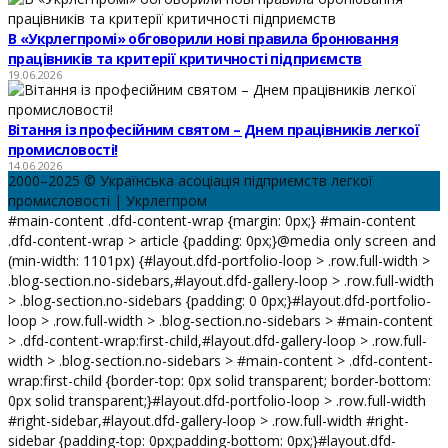
В «Укрлегпромі» обговорили нові правила бронювання
працівників та критерії критичності підприємств
19.06.2026
Вітання із професійним святом – Днем працівників легкої
промисловості!
14.06.2026
2000–2025 © Українська асоціація підприємств легкої
промисловості | Укрлегпром
#main-content .dfd-content-wrap {margin: 0px;} #main-content
.dfd-content-wrap > article {padding: 0px;}@media only screen and
(min-width: 1101px) {#layout.dfd-portfolio-loop > .row.full-width >
.blog-section.no-sidebars,#layout.dfd-gallery-loop > .row.full-width
> .blog-section.no-sidebars {padding: 0 0px;}#layout.dfd-portfolio-
loop > .row.full-width > .blog-section.no-sidebars > #main-content
> .dfd-content-wrap:first-child,#layout.dfd-gallery-loop > .row.full-
width > .blog-section.no-sidebars > #main-content > .dfd-content-
wrap:first-child {border-top: 0px solid transparent; border-bottom:
0px solid transparent;}#layout.dfd-portfolio-loop > .row.full-width
#right-sidebar,#layout.dfd-gallery-loop > .row.full-width #right-
sidebar {padding-top: 0px;padding-bottom: 0px;}#layout.dfd-