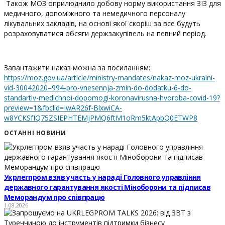
Також МОЗ оприлюднило добову норму використання ЗІЗ для
медичного, допоміжного та немедичного персоналу
лікувальних закладів, на основі якої скоріш за все будуть
розраховуватися обсяги держзакупівель на певний період.
Завантажити наказ можна за посиланням:
https://moz.gov.ua/article/ministry-mandates/nakaz-moz-ukraini-
vid-30042020–994-pro-vnesennja-zmin-do-dodatku-6-do-
standartiv-medichnoi-dopomogi-koronavirusna-hvoroba-covid-19?
preview=1&fbclid=IwAR26f-BlxwiCA-
w8YCKSfIQ75ZSIEPHTEMjPMQ6ftM1oRm5ktApbQ0ETWP8
ОСТАННІ НОВИНИ
Укрлегпром взяв участь у нараді Головного управління
державного гарантування якості Міноборони та підписав
Меморандум про співпрацю
1.08.2026