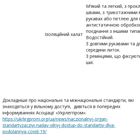
М’який та легкий, з прок
швами, з трикотажними
рукавах або петлею для 
антистатичною обробкою
поєднання з іншими типам
Ізоляційний халат
Водостійкий.
З довгими рукавами та 
середини литок.
З ремінцями, що фіксують
шиї.
Докладніше про національні та міжнаціональні стандарти, які
знаходяться у вільному доступі, дивіться в попередніх
інформуваннях Асоціації «Укрлегпром»:
https://ukrlegprom.org/ua/news/naczionalnyj-organ-
standartyzacziyi-nadav-vilnyj-dostup-do-standartiv-dlya-
podolannya-covid-19/