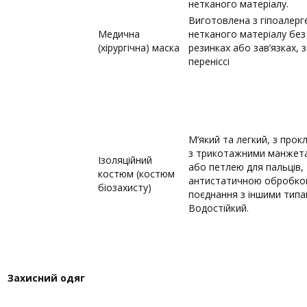
нетканого матеріалу.
Виготовлена з гіпоалерг
Медична
нетканого матеріалу без 
(хірургічна) маска
резинках або зав’язках, 
переніссі
М’який та легкий, з про
з трикотажними манжета
Ізоляційний
або петлею для пальців,
костюм (костюм
антистатичною обробкою
біозахисту)
поєднання з іншими типам
Водостійкий.
Захисний одяг