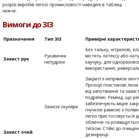
розрізі виробів легкої промисловості наведені в таблиці
нижче.
Вимоги до ЗІЗ
Призначення
Тип ЗІЗ
Примірні характерист
Без тальку, нітрилові, ел
Рукавички
містять латексу або нат
Захист рук
непудрені
каучуку, для одноразово
використання, універсаль
Закриті з непрямою вент
Прозорі пластикові лінзи
від запотівання та захис
подряпин. Ремінці, що р
забезпечують міцне закр
Захисні окуляри
гнучкою рамкою з поліві
легко пристосовується до
обличчя та розміщується
тиском. Стійкі до очищен
Захист очей
дезінфекції.