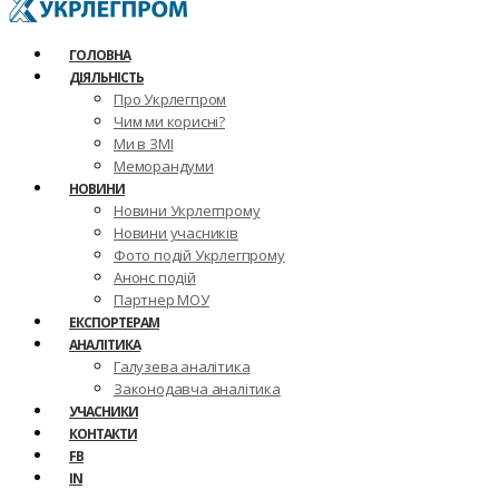
ГОЛОВНА
ДІЯЛЬНІСТЬ
Про Укрлегпром
Чим ми корисні?
Ми в ЗМІ
Меморандуми
НОВИНИ
Новини Укрлегпрому
Новини учасників
Фото подій Укрлегпрому
Анонс подій
Партнер МОУ
ЕКСПОРТЕРАМ
АНАЛІТИКА
Галузева аналітика
Законодавча аналітика
УЧАСНИКИ
КОНТАКТИ
FB
IN