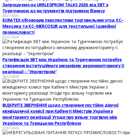
Запрошуємо на UKRLEGPROM TALKS 2026: від ЗВТ з
Туреччиною до інструментів підтримки бізнесу
28.07.2026
EURATEX обговорив перспективи торговельних угод ЄС–
Мексика та ЄС–MERCOSUR для текстильної і швейної
промисловості
21.07.2026
Ратифікація ЗВТ між Україною та Туреччиною потребує
створення інституційного механізму держмоніторингу її
реалізації – “Укрлегпром”
18.07.2026
ВІДКРИТЕ ЗВЕРНЕННЯ щодо створення постійно діючої
міжвідомчої комісії при Кабінеті Міністрів України з
моніторингу реалізації Угоди про вільну торгівлю між
Україною та Турецькою Республікою
17.07.2026