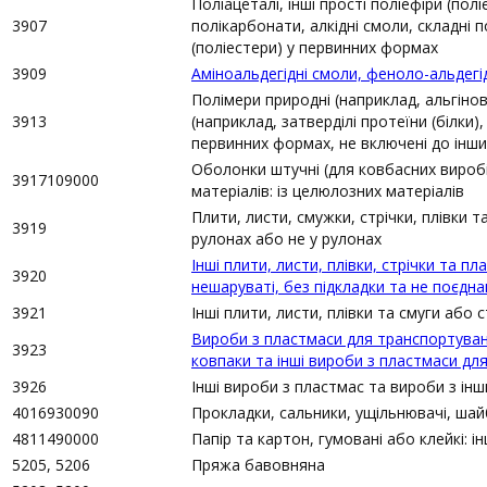
Поліацеталі, інші прості поліефіри (по
3907
полікарбонати, алкідні смоли, складні по
(поліестери) у первинних формах
3909
Аміноальдегідні смоли, феноло-альдегі
Полімери природні (наприклад, альгіно
3913
(наприклад, затверділі протеїни (білки),
первинних формах, не включені до інши
Оболонки штучні (для ковбасних виробі
3917109000
матеріалів: із целюлозних матеріалів
Плити, листи, смужки, стрічки, плівки т
3919
рулонах або не у рулонах
Інші плити, листи, плівки, стрічки та п
3920
нешаруваті, без підкладки та не поєдн
3921
Інші плити, листи, плівки та смуги або 
Вироби з пластмаси для транспортуванн
3923
ковпаки та інші вироби з пластмаси дл
3926
Інші вироби з пластмас та вироби з інш
4016930090
Прокладки, сальники, ущільнювачі, ша
4811490000
Папір та картон, гумовані або клейкі: ін
5205, 5206
Пряжа бавовняна