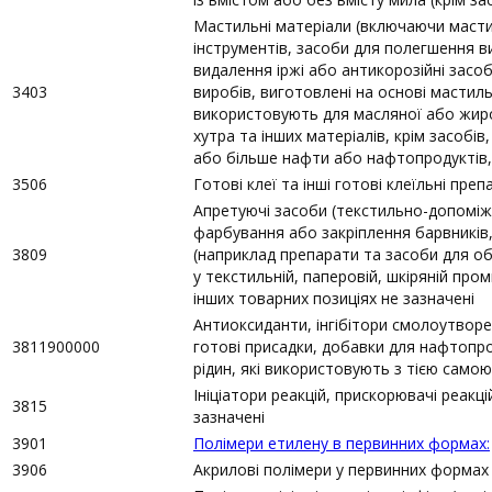
Мастильні матеріали (включаючи масти
інструментів, засоби для полегшення в
видалення іржі або антикорозійні зас
3403
виробів, виготовлені на основі мастиль
використовують для масляної або жиро
хутра та інших матеріалів, крім засобі
або більше нафти або нафтопродуктів, 
3506
Готові клеї та інші готові клеїльні преп
Апретуючі засоби (текстильно-допоміж
фарбування або закріплення барвників, 
3809
(наприклад препарати та засоби для об
у текстильній, паперовій, шкіряній про
інших товарних позиціях не зазначені
Антиоксиданти, інгібітори смолоутворен
3811900000
готові присадки, добавки для нафтопро
рідин, які використовують з тією само
Ініціатори реакцій, прискорювачі реакці
3815
зазначені
3901
Полімери етилену в первинних формах:
3906
Акрилові полімери у первинних формах