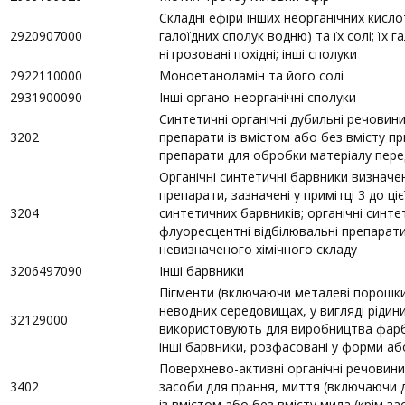
Складні ефіри інших неорганічних кисло
2920907000
галоїдних сполук водню) та їх солі; їх 
нітрозовані похідні; інші сполуки
2922110000
Моноетаноламін та його солі
2931900090
Інші органо-неорганічні сполуки
Синтетичні органічні дубильні речовини
3202
препарати із вмістом або без вмісту п
препарати для обробки матеріалу пер
Органічні синтетичні барвники визначе
препарати, зазначені у примітці 3 до ці
3204
синтетичних барвників; органічні синте
флуоресцентні відбілювальні препарат
невизначеного хімічного складу
3206497090
Інші барвники
Пігменти (включаючи металеві порошки 
неводних середовищах, у вигляді рідини,
32129000
використовують для виробництва фарб 
інші барвники, розфасовані у форми аб
Поверхнево-активні органічні речовини
3402
засоби для прання, миття (включаючи 
із вмістом або без вмісту мила (крім за