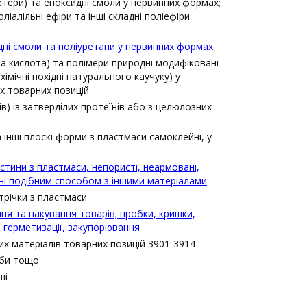
ліетери) та епоксидні смоли у первинних формах;
ліалільні ефіри та інші складні поліефіри
дні смоли та поліуретани у первинних формах
ва кислотa) та полімери природні модифіковані
 хімічні похідні натурального каучуку) у
х товарних позицій
в) із затверділих протеїнів або з целюлозних
а інші плоскі форми з пластмаси самоклейні, у
ластини з пластмаси, непористі, неармовані,
ані подібним способом з іншими матеріалами
стрічки з пластмаси
я та пакування товарів; пробки, кришки,
я герметизації, закупорювання
их матеріалів товарних позицій 3901-3914
йби тощо
ші