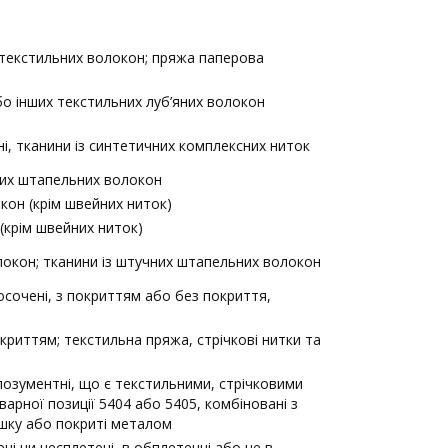
 текстильних волокон; пряжа паперова
бо інших текстильних луб’яних волокон
і, тканини із синтетичних комплексних ниток
них штапельних волокон
кон (крім швейних ниток)
(крім швейних ниток)
локон; тканини із штучних штапельних волокон
осочені, з покриттям або без покриття,
криттям; текстильна пряжа, стрічкові нитки та
позументні, що є текстильними, стрічковими
арної позиції 5404 або 5405, комбіновані з
ошку або покриті металом
ені чи несплетені, в обплетенні або не в