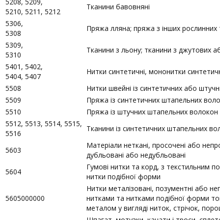
5208, 5209,
Тканини бавовняні
5210, 5211, 5212
5306,
Пряжа лляна; пряжа з інших рослинних
5308
5309,
Тканини з льону; тканини з джутових а
5310
5401, 5402,
Нитки синтетичні, мононитки синтетичн
5404, 5407
5508
Нитки швейні із синтетичних або штуч
5509
Пряжа із синтетичних штапельних воло
5510
Пряжа із штучних штапельних волокон 
5512, 5513, 5514, 5515,
Тканини із синтетичних штапельних во
5516
Матеріали неткані, просочені або непр
5603
дубльовані або недубльовані
Гумові нитки та корд, з текстильним по
5604
нитки подібної форми
Нитки металізовані, позументні або не
5605000000
нитками та нитками подібної форми тов
металом у вигляді ниток, стрічок, пор
Шпагат, мотузки, канати і троси, сплет