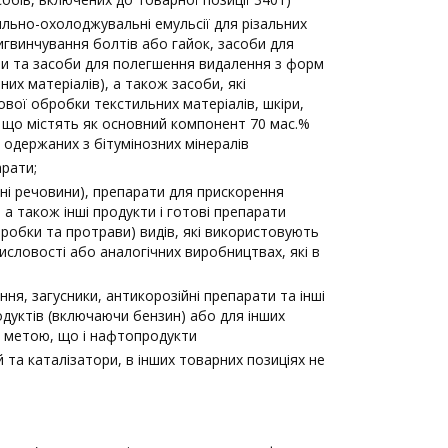
льно-охолоджувальні емульсії для різальних
игвинчування болтів або гайок, засоби для
оби та засоби для полегшення видалення з форм
них матеріалів), а також засоби, які
вої обробки текстильних матеріалів, шкіри,
в, що містять як основний компонент 70 мас.%
одержаних з бітумінозних мінералів
арати;
ні речовини), препарати для прискорення
а також інші продукти і готові препарати
робки та протрави) видів, які використовують
мисловості або аналогічних виробництвах, які в
ня, загусники, антикорозійні препарати та інші
дуктів (включаючи бензин) або для інших
ю метою, що і нафтопродукти
й та каталізатори, в інших товарних позиціях не