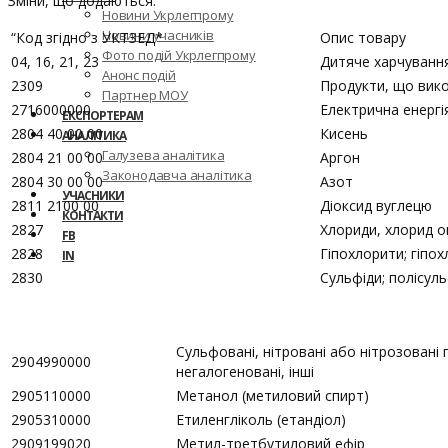
Зміни, що додаються:
Новини Укрлегпрому
Новини учасників
“Код згідно з УКТЗЕД*
Опис товару
Фото подій Укрлегпрому
04, 16, 21, 23
Дитяче харчуванн
Анонс подій
2309
Продукти, що вико
Партнер МОУ
2716000000
Електрична енергі
ЕКСПОРТЕРАМ
2804 40 00 00
Кисень
АНАЛІТИКА
Галузева аналітика
2804 21 00 00
Аргон
Законодавча аналітика
2804 30 00 00
Азот
УЧАСНИКИ
2811 2100 00
Дiоксид вуглецю
КОНТАКТИ
2827
Хлориди, хлорид ок
FB
2828
Гіпохлорити; гіпох
IN
2830
Сульфіди; полісул
Сульфовані, нітровані або нітрозовані 
2904990000
негалогеновані, інші
2905110000
Метанол (метиловий спирт)
2905310000
Етиленгліколь (етандіол)
2909199020
Метил-третбутиловий ефір