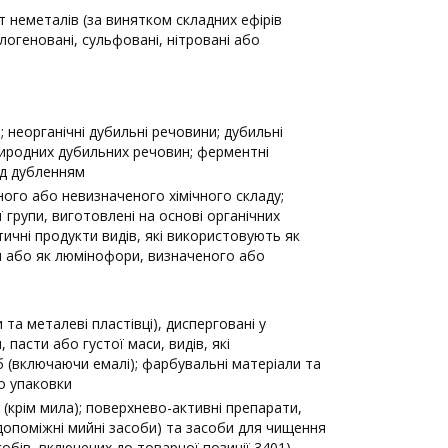
т неметалів (за винятком складних ефірів
галогеновані, сульфовані, нітровані або
; неорганічні дубильні речовини; дубильні
риродних дубильних речовин; ферментні
ед дубленням
ного або невизначеного хімічного складу;
єї групи, виготовлені на основі органічних
тичні продукти видів, які використовують як
и або як люмінофори, визначеного або
та металеві пластівці), дисперговані у
 пасти або густої маси, видів, які
(включаючи емалі); фарбувальні матеріали та
о упаковки
 (крім мила); поверхнево-активні препарати,
допоміжні мийні засоби) та засоби для чищення
собів, включених до товарної позиції 3401)