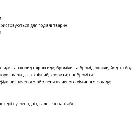
я
ристовуються для годівлі тварин
я
сиди та хлорид гідроксиди; броміди та бромід оксиди; йод та йод
лорит кальцію технічний; хлорити; гіпоброміти;
ьфіди визначеного або невизначеного хімічного складу;
похідні вуглеводнів, галогеновані або