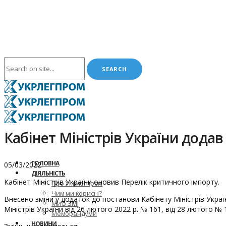
Кабінет Міністрів України додав
ГОЛОВНА
05/03/2022
ДІЯЛЬНІСТЬ
Кабінет Міністрів України оновив Перелік критичного імпорту.
Про Укрлегпром
Чим ми корисні?
Внесено зміни у додаток до постанови Кабінету Міністрів Украї
Ми в ЗМІ
Міністрів України від 26 лютого 2022 р. № 161, від 28 лютого № 1
Меморандуми
НОВИНИ