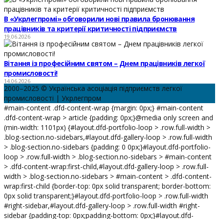
В «Укрлегпромі» обговорили нові правила бронювання
працівників та критерії критичності підприємств
19.06.2026
Вітання із професійним святом – Днем працівників легкої
промисловості!
14.06.2026
2000–2025 © Українська асоціація підприємств легкої
промисловості | Укрлегпром
#main-content .dfd-content-wrap {margin: 0px;} #main-content
.dfd-content-wrap > article {padding: 0px;}@media only screen and
(min-width: 1101px) {#layout.dfd-portfolio-loop > .row.full-width >
.blog-section.no-sidebars,#layout.dfd-gallery-loop > .row.full-width
> .blog-section.no-sidebars {padding: 0 0px;}#layout.dfd-portfolio-
loop > .row.full-width > .blog-section.no-sidebars > #main-content
> .dfd-content-wrap:first-child,#layout.dfd-gallery-loop > .row.full-
width > .blog-section.no-sidebars > #main-content > .dfd-content-
wrap:first-child {border-top: 0px solid transparent; border-bottom:
0px solid transparent;}#layout.dfd-portfolio-loop > .row.full-width
#right-sidebar,#layout.dfd-gallery-loop > .row.full-width #right-
sidebar {padding-top: 0px;padding-bottom: 0px;}#layout.dfd-