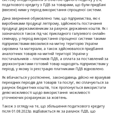
податкового кредиту з ПДВ за товарами, що були придбані
(ввезені) ними у період використання спрощеної системи.
Дана звернення обумовлено тим, що підприємства, які є
виробниками продукції легпрому, здійснюють постачання
продукції держзамовникам за рахунок державних коштів. Як і
зазначалося також під час прикладного галузевого онлайн-
семінару, у період використання спрощеної системи такими
підприємствами ввозилися на митну територію України
сировина та матеріали, а також здійснювалося придбання
аналогічних товарів на митній території України у
постачальників – платників ПДВ, а оплата за поставлений за
держконтрактами готовий товар надходять підприємствам у
періоді, у якому їх реєстрацію платниками ПДВ відновлено.
Як вбачається у роз’ясненні, законодавець дійсно не врахував
перехідних періодів для товарів та послуг, які сплачуються за
рахунок бюджетних коштів, тож пропонується використати
деякі можливості щодо використання можливості
уточнюючих рохрахунках за жовтень.
Також з огляду на те, що збільшення податкового кредиту
після 01.08.2023р. відбувається як за рахунок ПДВ, що