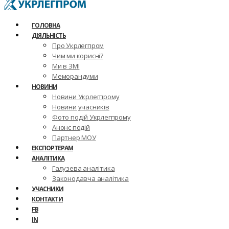
ГОЛОВНА
ДІЯЛЬНІСТЬ
Про Укрлегпром
Чим ми корисні?
Ми в ЗМІ
Меморандуми
НОВИНИ
Новини Укрлегпрому
Новини учасників
Фото подій Укрлегпрому
Анонс подій
Партнер МОУ
ЕКСПОРТЕРАМ
АНАЛІТИКА
Галузева аналітика
Законодавча аналітика
УЧАСНИКИ
КОНТАКТИ
FB
IN