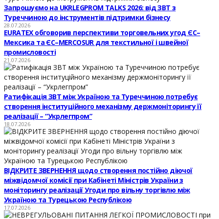
Запрошуємо на UKRLEGPROM TALKS 2026: від ЗВТ з
Туреччиною до інструментів підтримки бізнесу
28.07.2026
EURATEX обговорив перспективи торговельних угод ЄС–
Мексика та ЄС–MERCOSUR для текстильної і швейної
промисловості
21.07.2026
Ратифікація ЗВТ між Україною та Туреччиною потребує
створення інституційного механізму держмоніторингу її
реалізації – “Укрлегпром”
18.07.2026
ВІДКРИТЕ ЗВЕРНЕННЯ щодо створення постійно діючої
міжвідомчої комісії при Кабінеті Міністрів України з
моніторингу реалізації Угоди про вільну торгівлю між
Україною та Турецькою Республікою
17.07.2026