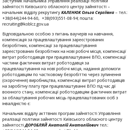
Заступник начальника Управління реалізації політики
зайнятості Київського обласного центру зайнятості –
начальник відділу рекрутингу
КАЛЕНЮК Ольга Сергіївна
– тел.:
+38(044)244-94-60, +38(093)551-08-94; пошта:
recruiting@koblcz.gov.ua
Відповідальною особою з питань ваучерів на навчання,
компенсація за працевлаштування зареєстрованих
безробітних, компенсації за працевлаштування
зареєстрованих безробітних на нові робочі місця, компенсації
витрат роботодавців при працевлаштуванні ВПО, компенсації
частини фактичних витрат роботодавця за
працевлаштування на нові робочі місця, надання допомоги
роботодавцям по частковому безробіттю через зупинення
(скорочення) виробництва, компенсації витрат роботодавців
на заробітну плату при працевлаштуванні ВПО під час дії
воєнного стану, компенсації роботодавцям фактичних витрат
за облаштування робочих місць працевлаштованих осіб з
інвалідністю є:
Начальник відділу акттвних програм зайнятості Управління
реалізації політики зайнятості Київського обласного центру
зайнятості
ДОРОБЛЯЙ Анатолій Анатолійович
тел.: