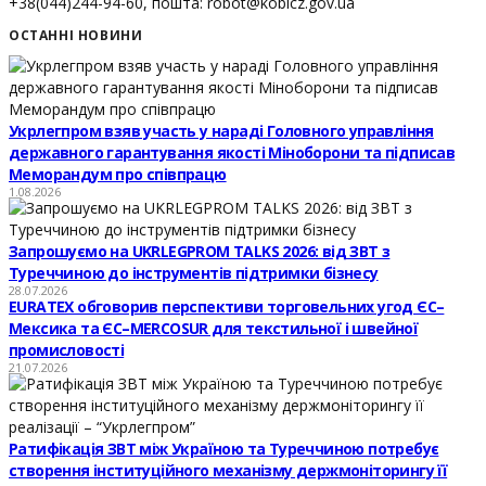
+38(044)244-94-60, пошта:
robot@koblcz.gov.ua
ОСТАННІ НОВИНИ
Укрлегпром взяв участь у нараді Головного управління
державного гарантування якості Міноборони та підписав
Меморандум про співпрацю
1.08.2026
Запрошуємо на UKRLEGPROM TALKS 2026: від ЗВТ з
Туреччиною до інструментів підтримки бізнесу
28.07.2026
EURATEX обговорив перспективи торговельних угод ЄС–
Мексика та ЄС–MERCOSUR для текстильної і швейної
промисловості
21.07.2026
Ратифікація ЗВТ між Україною та Туреччиною потребує
створення інституційного механізму держмоніторингу її