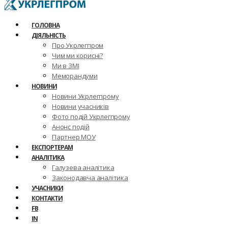
ГОЛОВНА
ДІЯЛЬНІСТЬ
Про Укрлегпром
Чим ми корисні?
Ми в ЗМІ
Меморандуми
НОВИНИ
Новини Укрлегпрому
Новини учасників
Фото подій Укрлегпрому
Анонс подій
Партнер МОУ
ЕКСПОРТЕРАМ
АНАЛІТИКА
Галузева аналітика
Законодавча аналітика
УЧАСНИКИ
КОНТАКТИ
FB
IN