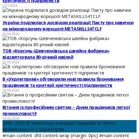
критичності підприємств
2.07.2026
Україна поділилася досвідом реалізації Пакту про навички
на міжнародному воркшопі METASKILLS4TCLF
25.06.2026
ТОВ «Корсунь-Шевченківська швейна фабрика»
відсвяткувала 80-річний ювілей
22.06.2026
В «Укрлегпромі» обговорили нові правила бронювання
працівників та критерії критичності підприємств
19.06.2026
Вітання із професійним святом – Днем працівників легкої
промисловості!
14.06.2026
2000–2025 © Українська асоціація підприємств легкої
промисловості | Укрлегпром
#main-content .dfd-content-wrap {margin: 0px;} #main-content