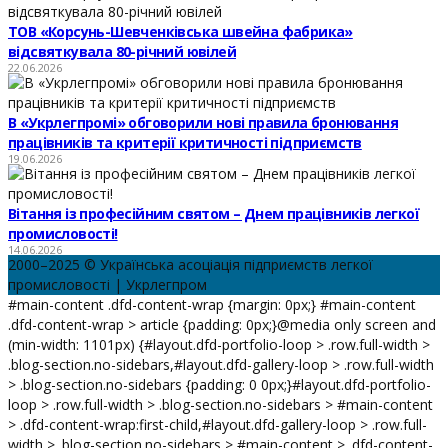
ТОВ «Корсунь-Шевченківська швейна фабрика»
відсвяткувала 80-річний ювілей
22.06.2026
В «Укрлегпромі» обговорили нові правила бронювання
працівників та критерії критичності підприємств
19.06.2026
Вітання із професійним святом – Днем працівників легкої
промисловості!
14.06.2026
2000–2025 © Українська асоціація підприємств легкої
промисловості | Укрлегпром
#main-content .dfd-content-wrap {margin: 0px;} #main-content
.dfd-content-wrap > article {padding: 0px;}@media only screen and
(min-width: 1101px) {#layout.dfd-portfolio-loop > .row.full-width >
.blog-section.no-sidebars,#layout.dfd-gallery-loop > .row.full-width
> .blog-section.no-sidebars {padding: 0 0px;}#layout.dfd-portfolio-
loop > .row.full-width > .blog-section.no-sidebars > #main-content
> .dfd-content-wrap:first-child,#layout.dfd-gallery-loop > .row.full-
width > .blog-section.no-sidebars > #main-content > .dfd-content-