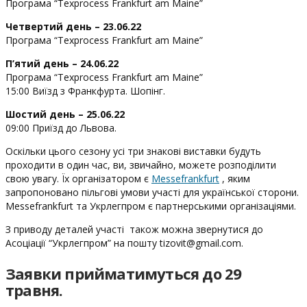
Програма “Texprocess Frankfurt am Maine”
Четвертий день – 23.06.22
Програма “Texprocess Frankfurt am Maine”
П’ятий день – 24.06.22
Програма “Texprocess Frankfurt am Maine”
15:00 Виїзд з Франкфурта. Шопінг.
Шостий день – 25.06.22
09:00 Приїзд до Львова.
Оскільки цього сезону усі три знакові виставки будуть
проходити в один час, ви, звичайно, можете розподілити
свою увагу. Їх організатором є
Messefrankfurt
, яким
запропоновано пільгові умови участі для української сторони.
Messefrankfurt та Укрлегпром є партнерськими організаціями.
З приводу деталей участі також можна звернутися до
Асоціації “Укрлегпром” на пошту
tizovit@gmail.com
.
Заявки прийматимуться до 29
травня.