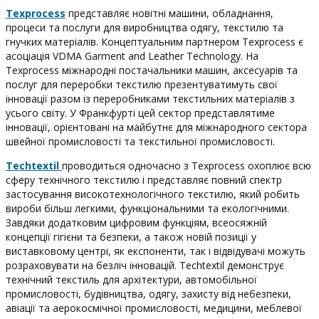
Texprocess
представляє новітні машини, обладнання,
процеси та послуги для виробництва одягу, текстилю та
гнучких матеріалів. Концептуальним партнером Texprocess є
асоціація VDMA Garment and Leather Technology. На
Texprocess міжнародні постачальники машин, аксесуарів та
послуг для переробки текстилю презентуватимуть свої
інновації разом із переробниками текстильних матеріалів з
усього світу. У Франкфурті цей сектор представлятиме
інновації, орієнтовані на майбутнє для міжнародного сектора
швейної промисловості та текстильної промисловості.
Techtextil
проводиться одночасно з Texprocess охоплює всю
сферу технічного текстилю і представляє повний спектр
застосування високотехнологічного текстилю, який робить
вироби більш легкими, функціональними та екологічними.
Завдяки додатковим цифровим функціям, всеосяжній
концепції гігієни та безпеки, а також новій позиції у
виставковому центрі, як експоненти, так і відвідувачі можуть
розраховувати на безліч інновацій. Techtextil демонструє
технічний текстиль для архітектури, автомобільної
промисловості, будівництва, одягу, захисту від небезпеки,
авіації та аерокосмічної промисловості, медицини, меблевої