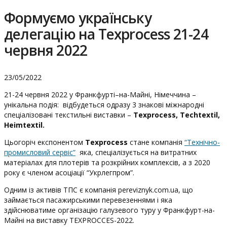
Формуємо українську
делегацію на Texprocess 21-24
червня 2022
23/05/2022
21-24 червня 2022 у Франкфурті–на-Майні, Німеччина –
унікальна подія: відбудеться одразу 3 знакові міжнародні
спеціалізовані текстильні виставки –
Texprocess, Techtextil,
Heimtextil.
Цьогоріч експонентом
Texprocess
стане компанія
“Технічно-
промисловий сервіс”
яка, спеціалізується на витратних
матеріалах для плотерів та розкрійних комплексів, а з 2020
року є членом асоціації “Укрлегпром”.
Одним із активів ТПС є компанія pereviznyk.com.ua, що
займається пасажирськими перевезеннями і яка
здійснюватиме організацію галузевого туру у Франкфурт-на-
Майні на виставку TEXPROCCES-2022.