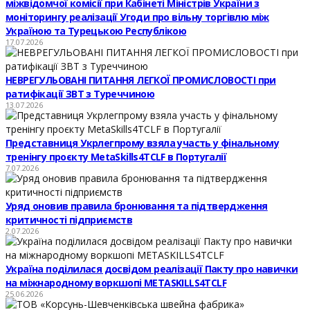
міжвідомчої комісії при Кабінеті Міністрів України з
моніторингу реалізації Угоди про вільну торгівлю між
Україною та Турецькою Республікою
17.07.2026
НЕВРЕГУЛЬОВАНІ ПИТАННЯ ЛЕГКОЇ ПРОМИСЛОВОСТІ при
ратифікації ЗВТ з Туреччиною
13.07.2026
Представниця Укрлегпрому взяла участь у фінальному
тренінгу проєкту MetaSkills4TCLF в Португалії
7.07.2026
Уряд оновив правила бронювання та підтвердження
критичності підприємств
2.07.2026
Україна поділилася досвідом реалізації Пакту про навички
на міжнародному воркшопі METASKILLS4TCLF
25.06.2026