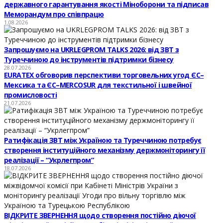
державного гарантування якості Міноборони та підписав
Меморандум про співпрацю
1.08.2026
Запрошуємо на UKRLEGPROM TALKS 2026: від ЗВТ з
Туреччиною до інструментів підтримки бізнесу
28.07.2026
EURATEX обговорив перспективи торговельних угод ЄС–
Мексика та ЄС–MERCOSUR для текстильної і швейної
промисловості
21.07.2026
Ратифікація ЗВТ між Україною та Туреччиною потребує
створення інституційного механізму держмоніторингу її
реалізації – “Укрлегпром”
18.07.2026
ВІДКРИТЕ ЗВЕРНЕННЯ щодо створення постійно діючої