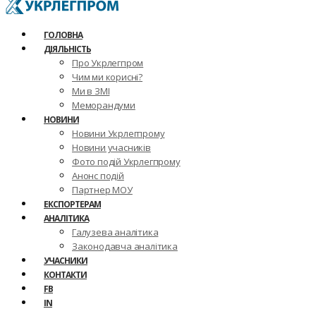
ГОЛОВНА
ДІЯЛЬНІСТЬ
Про Укрлегпром
Чим ми корисні?
Ми в ЗМІ
Меморандуми
НОВИНИ
Новини Укрлегпрому
Новини учасників
Фото подій Укрлегпрому
Анонс подій
Партнер МОУ
ЕКСПОРТЕРАМ
АНАЛІТИКА
Галузева аналітика
Законодавча аналітика
УЧАСНИКИ
КОНТАКТИ
FB
IN