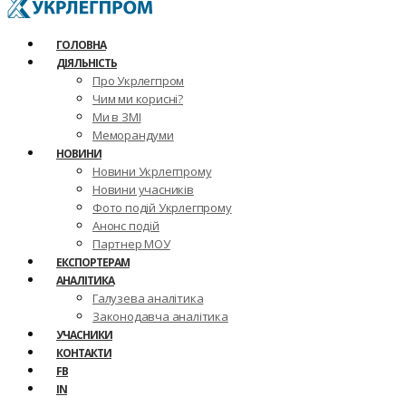
ГОЛОВНА
ДІЯЛЬНІСТЬ
Про Укрлегпром
Чим ми корисні?
Ми в ЗМІ
Меморандуми
НОВИНИ
Новини Укрлегпрому
Новини учасників
Фото подій Укрлегпрому
Анонс подій
Партнер МОУ
ЕКСПОРТЕРАМ
АНАЛІТИКА
Галузева аналітика
Законодавча аналітика
УЧАСНИКИ
КОНТАКТИ
FB
IN