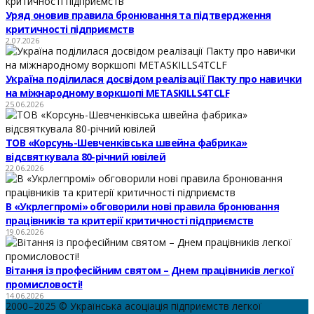
Уряд оновив правила бронювання та підтвердження
критичності підприємств
2.07.2026
Україна поділилася досвідом реалізації Пакту про навички
на міжнародному воркшопі METASKILLS4TCLF
25.06.2026
ТОВ «Корсунь-Шевченківська швейна фабрика»
відсвяткувала 80-річний ювілей
22.06.2026
В «Укрлегпромі» обговорили нові правила бронювання
працівників та критерії критичності підприємств
19.06.2026
Вітання із професійним святом – Днем працівників легкої
промисловості!
14.06.2026
2000–2025 © Українська асоціація підприємств легкої