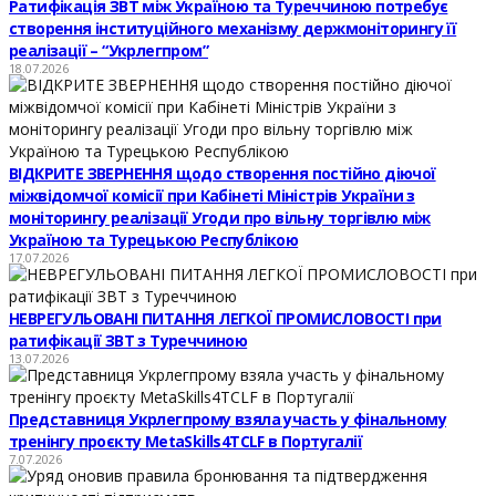
Ратифікація ЗВТ між Україною та Туреччиною потребує
створення інституційного механізму держмоніторингу її
реалізації – “Укрлегпром”
18.07.2026
ВІДКРИТЕ ЗВЕРНЕННЯ щодо створення постійно діючої
міжвідомчої комісії при Кабінеті Міністрів України з
моніторингу реалізації Угоди про вільну торгівлю між
Україною та Турецькою Республікою
17.07.2026
НЕВРЕГУЛЬОВАНІ ПИТАННЯ ЛЕГКОЇ ПРОМИСЛОВОСТІ при
ратифікації ЗВТ з Туреччиною
13.07.2026
Представниця Укрлегпрому взяла участь у фінальному
тренінгу проєкту MetaSkills4TCLF в Португалії
7.07.2026