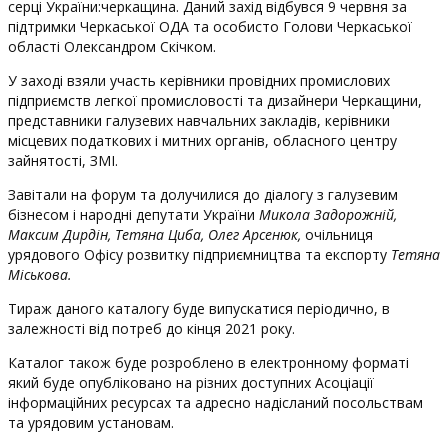
серці України:черкащина. Даний захід відбувся 9 червня за
підтримки Черкаської ОДА та особисто Голови Черкаської
області Олександром Скічком.
У заході взяли участь керівники провідних промислових
підприємств легкої промисловості та дизайнери Черкащини,
представники галузевих навчальних закладів, керівники
місцевих податкових і митних органів, обласного центру
зайнятості, ЗМІ.
Завітали на форум та долучилися до діалогу з галузевим
бізнесом і народні депутати України
Микола Задорожній,
Максим Дирдін, Тетяна Циба, Олег Арсенюк,
очільниця
урядового Офісу розвитку підприємництва та експорту
Тетяна
Міськова.
Тираж даного каталогу буде випускатися періодично, в
залежності від потреб до кінця
2021
року.
Каталог також буде розроблено в електронному форматі
який буде опубліковано на різних доступних Асоціації
інформаційних ресурсах та адресно надісланий посольствам
та урядовим установам.