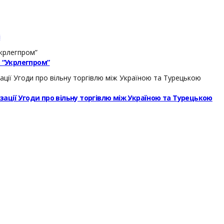
і
– “Укрлегпром”
ізації Угоди про вільну торгівлю між Україною та Турецькою