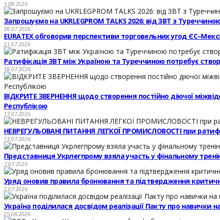
1.08.2026
Запрошуємо на UKRLEGPROM TALKS 2026: від ЗВТ з Туреччиною
28.07.2026
EURATEX обговорив перспективи торговельних угод ЄС–Мекс
21.07.2026
Ратифікація ЗВТ між Україною та Туреччиною потребує створе
18.07.2026
ВІДКРИТЕ ЗВЕРНЕННЯ щодо створення постійно діючої міжвідомч
Республікою
17.07.2026
НЕВРЕГУЛЬОВАНІ ПИТАННЯ ЛЕГКОЇ ПРОМИСЛОВОСТІ при ратифі
13.07.2026
Представниця Укрлегпрому взяла участь у фінальному тренінг
7.07.2026
Уряд оновив правила бронювання та підтвердження критичн
2.07.2026
Україна поділилася досвідом реалізації Пакту про навички 
25.06.2026