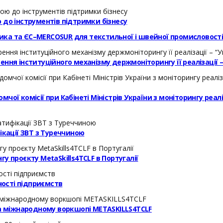
 до інструментів підтримки бізнесу
ика та ЄС–MERCOSUR для текстильної і швейної промисловост
ння інституційного механізму держмоніторингу її реалізації 
ої комісії при Кабінеті Міністрів України з моніторингу реал
кації ЗВТ з Туреччиною
у проєкту MetaSkills4TCLF в Португалії
ості підприємств
на міжнародному воркшопі METASKILLS4TCLF