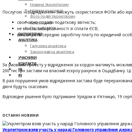
Новини Укрлегпрому
Новини учасників
Послугою «єВідрядження» зможуть скористатися ФОПи або юриди
Фото подій Укрлегпрому
своєчасно подали податкову звітність;
Анонс подій
Партнер МОУ
не мають заборгованості зі сплати ЄСВ;
ЕКСПОРТЕРАМ
виплачують середню заробітну плату по юридичній особі
АНАЛІТИКА
Галузева аналітика
Законодавча аналітика
УЧАСНИКИ
КОНТАКТИ
За умовами проекту у відрядження за кордон матимуть можливіст
FB
200 тис грн застави на власний ескроу рахунок в Ощадбанку. Ці
IN
В разі порушення умов відрядження застава буде перерахована 
діючі будуть скасовані.
Відповідне рішення було підтримане Урядом в п’ятницю, 19 сер
ОСТАННІ НОВИНИ
Укрлегпром взяв участь у нараді Головного управління держ