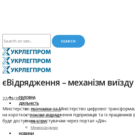
єВідрядження – механізм виїзду 
ГОЛОВНА
22/08/2022
ДІЯЛЬНІСТЬ
Міністерство економіки та Міністерство цифрової трансформац
Про Укрлегпром
на короткострокове відрядження підприємців та їх працівників 
Чим ми корисні?
буде доступним користувачам через портал «Дія».
Ми в ЗМІ
Меморандуми
НОВИНИ