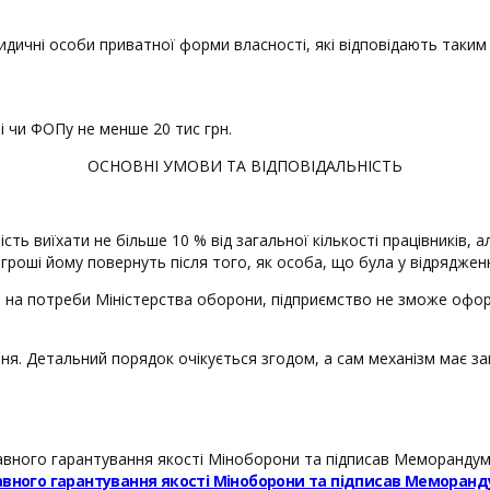
чні особи приватної форми власності, які відповідають таким 
 чи ФОПу не менше 20 тис грн.
ОСНОВНІ УМОВИ ТА ВІДПОВІДАЛЬНІСТЬ
ь виїхати не більше 10 % від загальної кількості працівників, 
 гроші йому повернуть після того, як особа, що була у відрядженн
на потреби Міністерства оборони, підприємство не зможе оформи
пня. Детальний порядок очікується згодом, а сам механізм має за
авного гарантування якості Міноборони та підписав Меморанд