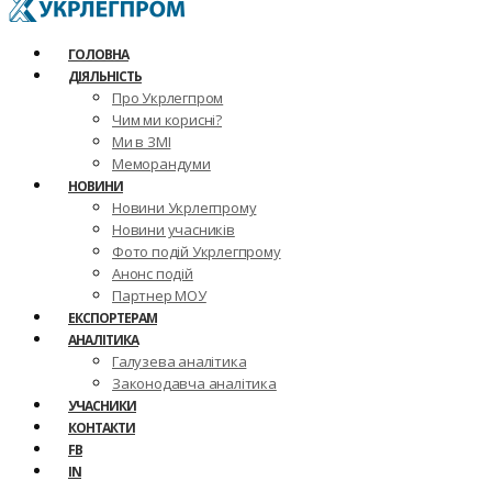
ГОЛОВНА
ДІЯЛЬНІСТЬ
Про Укрлегпром
Чим ми корисні?
Ми в ЗМІ
Меморандуми
НОВИНИ
Новини Укрлегпрому
Новини учасників
Фото подій Укрлегпрому
Анонс подій
Партнер МОУ
ЕКСПОРТЕРАМ
АНАЛІТИКА
Галузева аналітика
Законодавча аналітика
УЧАСНИКИ
КОНТАКТИ
FB
IN