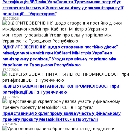
Ратифікація ЗВТ між Україною та Туреччиною потребує
створення інституційного механізму держмоніторингу її
реалізації – “Укрлегпром”
18.07.2026
ВІДКРИТЕ ЗВЕРНЕННЯ щодо створення постійно діючої
міжвідомчої комісії при Кабінеті Міністрів України з
моніторингу реалізації Угоди про вільну торгівлю між
Україною та Турецькою Республікою
17.07.2026
НЕВРЕГУЛЬОВАНІ ПИТАННЯ ЛЕГКОЇ ПРОМИСЛОВОСТІ при
ратифікації ЗВТ з Туреччиною
13.07.2026
Представниця Укрлегпрому взяла участь у фінальному
тренінгу проєкту MetaSkills4TCLF в Португалії
7.07.2026