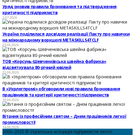
Уряд оновив правила бронювання та підтвердження
критичності підприємств
2.07.2026
Україна поділилася досвідом реалізації Пакту про навички
на міжнародному воркшопі METASKILLS4TCLF
25.06.2026
ТОВ «Корсунь-Шевченківська швейна фабрика»
відсвяткувала 80-річний ювілей
22.06.2026
В «Укрлегпромі» обговорили нові правила бронювання
працівників та критерії критичності підприємств
19.06.2026
Вітання із професійним святом – Днем працівників легкої
промисловості!
14.06.2026
2000–2025 © Українська асоціація підприємств легкої