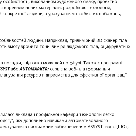
лу особистості, вихованням художнього смаку, проектно-
творенням нових матеріалів, розробкою технологій,
еб конкретної людини, з урахуванням особистих побажань,
собливостей людини. Наприклад, тривимірний 3D сканер тіла
ють змогу зробити точні виміри людського тіла, оцифрувати їх
а посадки, підгонка можелей по фігурі. Також є програмні
SSYST
або
AUTOMARKER;
сервісна веб-платформа для
ланування ресурсів підприємства для ефективної організації,
ілилася викладач профільної кафедри технологій легкої
одягу”, яку доповнено навиками автоматизованого
о проектування з програмним забезпеченням ASSYST від «ЦШО»,