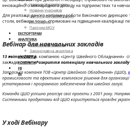
Новини Укрлегпрому
інноваційного міжнародного досвіду на підприємствах та навча
Новини учасників
Для реалізації даного напрямку роботи Виконавчою дирекцією та
Фото подій Укрлегпрому
столи, вебінари тощо, спрямовані на підвищення кваліфікації п
Анонс подій
Партнер МОУ
ЕКСПОРТЕРАМ
АНАЛІТИКА
Вебінар для навчальних закладів
Галузева аналітика
Законодавча аналітика
13 квітня 2021 р.
компанією «Центр Швейного Обладнання» спіль
УЧАСНИКИ
закладів освіти
«Розкриття потенціалу навчального закладу –
КОНТАКТИ
FB
Запорізька компанія ТОВ «Центр Швейного Обладнання» (ЦШО),
IN
промисловості та ефективні комплексні рішення для організац
устаткування і програмного забезпечення для швейної галузі.
Команда ЦШО успішно реалізує свої проекти з 2001 року. Напрямк
Системними продуктами від ЦШО користуються провідні українсь
У ході Вебінару