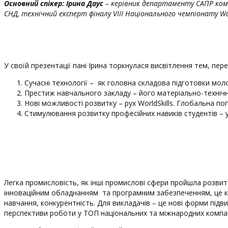
Основний спікер:
Ірина Даус
– керівник департаменту САПР комп
СНД, технічний експерт фіналу VIII Національного чемпіонату Wo
У своїй презентації пані Ірина торкнулася висвітлення тем, пе
Сучасні технології – як головна складова підготовки моло
Престиж навчального закладу – його матеріально-техніч
Нові можливості розвитку – рух WorldSkills. Глобальна по
Стимулювання розвитку професійних навиків студентів – у
Легка промисловість, як інші промислові сфери пройшла розвиток
інноваційним обладнанням та програмним забезпеченням, це кл
навчання, конкурентність. Для викладачів – це нові форми підви
перспективи роботи у ТОП національних та міжнародних компанія