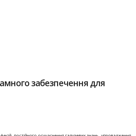
рамного забезпечення для
офесій, постійного осучаснення галузевих знань, упровадження