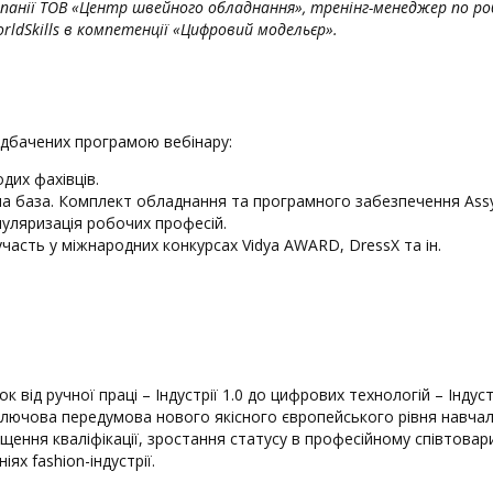
анії ТОВ «Центр швейного обладнання», тренінг-менеджер по робо
rldSkills в компетенції «Цифровий модельєр».
редбачених програмою вебінару:
дих фахівців.
на база. Комплект обладнання та програмного забезпечення Assy
пуляризація робочих професій.
часть у міжнародних конкурсах Vidya AWARD, DressX та ін.
 від ручної праці – Індустрії 1.0 до цифрових технологій – Індус
ючова передумова нового якісного європейського рівня навчаль
щення кваліфікації, зростання статусу в професійному співтовари
х fashion-індустрії.