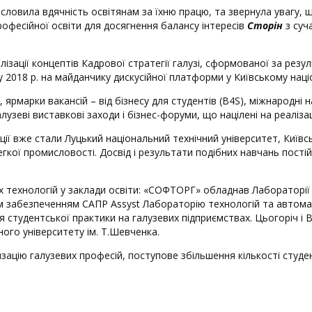
словила вдячність освітянам за їхню працю, та звернула увагу, що
професійної освіти для досягнення балансу інтересів
Сторін
з суча
лізації концептів Кадрової стратегії галузі, сформованої за рез
 2018 р. на майданчику дискусійної платформи у Київському наці
ю, ярмарки вакансій – від бізнесу для студентів (В4S), міжнародн
лузеві виставкові заходи і бізнес-форуми, що націлені на реалізац
ції вже стали Луцький національний технічний університет, Київсь
кої промисловості. Досвід і результати подібних навчань постій
х технологій у заклади освіти: «СОФТОРГ» обладнав Лабораторії 
 забезпеченням САПР Assyst Лабораторію технологій та автом
 студентської практики на галузевих підприємствах. Цьогоріч і 
ого університету ім. Т.Шевченка.
зацію галузевих професій, поступове збільшення кількості студен