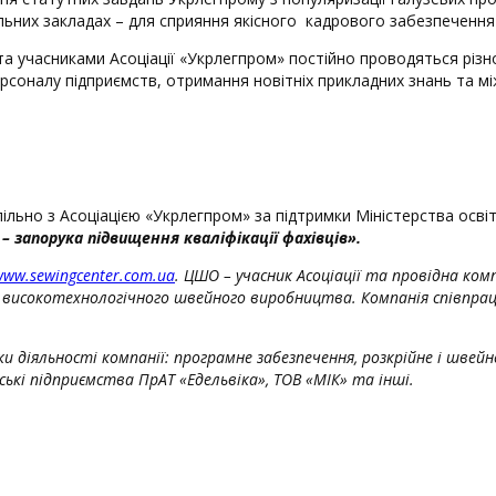
льних закладах – для сприяння якісного кадрового забезпечення 
 учасниками Асоціації «Укрлегпром» постійно проводяться різнома
ерсоналу підприємств, отримання новітніх прикладних знань та м
но з Асоціацією «Укрлегпром» за підтримки Міністерства освіти
 запорука підвищення кваліфікації фахівців».
www.sewingcenter.com.ua
. ЦШО – учасник Асоціації та провідна комп
ії високотехнологічного швейного виробництва. Компанія співпр
и діяльності компанії: програмне забезпечення, розкрійне і швейн
кі підприємства ПрАТ «Едельвіка», ТОВ «МІК» та інші.