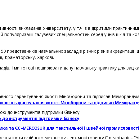
ивності викладачів Університету, у т.ч. з відкритими практични
популяризації галузевих спеціальностей серед учнів шкіл та кол
50 представників навчальних закладів різних рівнів акредитації, 
ї, Краматорську, Харкові.
ладів, і ми готові поширювати дану навчальну практику для зацік
авного гарантування якості Міноборони та підписав Меморанд
 до інструментів підтримки бізнесу
ика та ЄС–MERCOSUR для текстильної і швейної промисловост