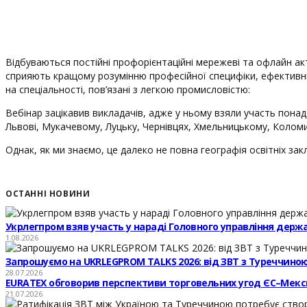
Відбуваються постійні профорієнтаційні мережеві та офлайн акт
сприяють кращому розумінню професійної специфіки, ефективній 
на спеціальності, пов’язані з легкою промисловістю:
Вебінар зацікавив викладачів, адже у ньому взяли участь понад 
Львові, Мукачевому, Луцьку, Чернівцях, Хмельницькому, Коломи
Однак, як ми знаємо, це далеко не повна географія освітніх зак
ОСТАННІ НОВИНИ
Укрлегпром взяв участь у нараді Головного управління держ
1.08.2026
Запрошуємо на UKRLEGPROM TALKS 2026: від ЗВТ з Туреччиною
28.07.2026
EURATEX обговорив перспективи торговельних угод ЄС–Мекс
21.07.2026