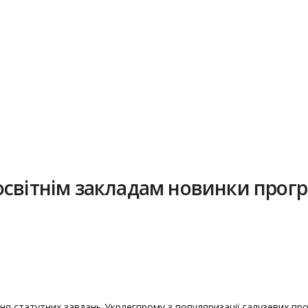
освітнім закладам новинки прог
ння статутних завдань Укрлегпрому з популяризації галузевих пр