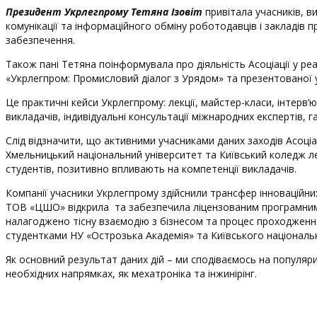
Президент Укрлегпрому Тетяна Ізовіт
привітала учасників, ви
комунікації та інформаційного обміну роботодавців і закладів 
забезпечення.
Також пані Тетяна поінформувала про діяльність Асоціації у реа
«Укрлегпром: Промисловий діалог з Урядом» та презентованої у
Це практичні кейси Укрлегпрому: лекції, майстер-класи, інтерв’
викладачів, індивідуальні консультації міжнародних експертів, га
Слід відзначити, що активними учасниками даних заходів Асоціа
Хмельницький національний університет та Київський коледж лег
студентів, позитивно впливають на компетенції викладачів.
Компанії учасники Укрлегпрому здійснили трансфер інноваційни
ТОВ «ЦШО» відкрила та забезпечила ліцензованим програмним
налагоджено тісну взаємодію з бізнесом та процес проходження
студентками НУ «Острозька Академія» та Київського національн
Як основний результат даних дій – ми сподіваємось на популяри
необхідних напрямках, як мехатроніка та інжинірінг.