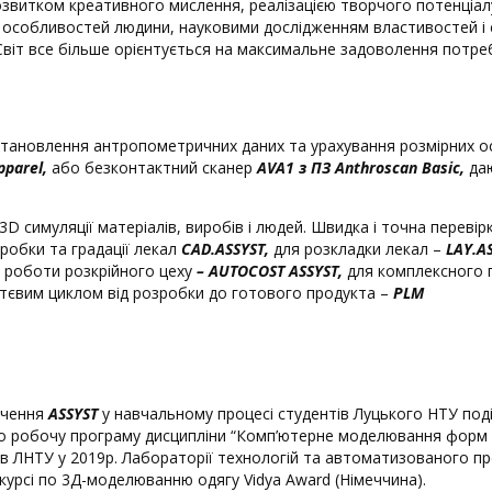
розвитком креативного мислення, реалізацією творчого потенціа
собливостей людини, науковими дослідженням властивостей і с
 Світ все більше орієнтується на максимальне задоволення потр
 встановлення антропометричних даних та урахування розмірних о
pparel,
або безконтактний сканер
AVA
1 з ПЗ Anthroscan Basic,
да
 симуляції матеріалів, виробів і людей. Швидка і точна перевірк
робки та градації лекал
CAD
.
ASSYST
,
для розкладки лекал –
LAY.
A
 роботи розкрійного цеху
– AUTOCOST ASSYST,
для комплексного п
ттєвим циклом від розробки до готового продукта –
PLM
ечення
ASSYST
у навчальному процесі студентів Луцького НТУ под
о робочу програму дисципліни “Комп’ютерне моделювання форм 
яві в ЛНТУ у 2019р. Лабораторії технологій та автоматизованог
урсі по 3Д-моделюванню одягу Vidya Award (Німеччина).