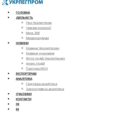
ГОЛОВНА
ДІЯЛЬНІСТЬ
Про Укрлегпром
Чим ми корисні?
Ми в ЗМІ
Меморандуми
НОВИНИ
Новини Укрлегпрому
Новини учасників
Фото подій Укрлегпрому
Анонс подій
Партнер МОУ
ЕКСПОРТЕРАМ
АНАЛІТИКА
Галузева аналітика
Законодавча аналітика
УЧАСНИКИ
КОНТАКТИ
FB
IN