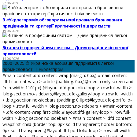
22.06.2026
В «Укрлегпромі» обговорили нові правила бронювання
працівників та критерії критичності підприємств
19.06.2026
Вітання із професійним святом – Днем працівників легкої
промисловості!
14.06.2026
2000–2025 © Українська асоціація підприємств легкої
промисловості | Укрлегпром
#main-content .dfd-content-wrap {margin: 0px;} #main-content
.dfd-content-wrap > article {padding: 0px;}@media only screen and
(min-width: 1101px) {#layout.dfd-portfolio-loop > .row.full-width >
.blog-section.no-sidebars,#layout.dfd-gallery-loop > .row.full-width
> .blog-section.no-sidebars {padding: 0 0px;}#layout.dfd-portfolio-
loop > .row.full-width > .blog-section.no-sidebars > #main-content
> .dfd-content-wrap:first-child,#layout.dfd-gallery-loop > .row.full-
width > .blog-section.no-sidebars > #main-content > .dfd-content-
wrap:first-child {border-top: 0px solid transparent; border-bottom:
0px solid transparent;}#layout.dfd-portfolio-loop > .row.full-width
#right-sidebar,#layout.dfd-gallery-loop > .row.full-width #right-