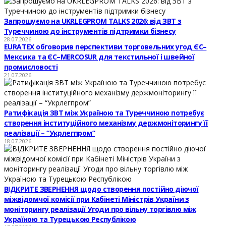
Запрошуємо на UKRLEGPROM TALKS 2026: від ЗВТ з
Туреччиною до інструментів підтримки бізнесу
28.07.2026
EURATEX обговорив перспективи торговельних угод ЄС–
Мексика та ЄС–MERCOSUR для текстильної і швейної
промисловості
21.07.2026
Ратифікація ЗВТ між Україною та Туреччиною потребує
створення інституційного механізму держмоніторингу її
реалізації – “Укрлегпром”
18.07.2026
ВІДКРИТЕ ЗВЕРНЕННЯ щодо створення постійно діючої
міжвідомчої комісії при Кабінеті Міністрів України з
моніторингу реалізації Угоди про вільну торгівлю між
Україною та Турецькою Республікою