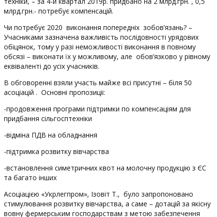
техніки, – за 4-й квартал 2019р. придбано на 2 млрд.грн. , 0,5
млрд.грн.- потребує компенсацій.
Чи потребує 2020 виконання попередніх зобов’язань? –
Учасниками зазначена важливість послідовності урядових
обіцянок, тому у разі неможливості виконання в повному
обсязі – виконати їх у можливому, але обов’язково у рівному
еквіваленті до усіх учасників.
В обговоренні взяли участь майже всі присутні – біля 50
асоціацій . Основні пропозиціі:
-продовження програми підтримки по компенсаціям для
придбання сільгосптехніки
-відміна ПДВ на обладнання
-підтримка розвитку вівчарства
-встановлення симетричних квот на молочну продукцію з ЄС
та багато інших
Асоціацією «Укрлегпром», Ізовіт Т., було запропоновано
стимулювання розвитку вівчарства, а саме – дотацій за якісну
вовну фермерським господарствам з метою забезпечення