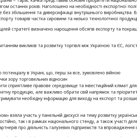
раїни – Тарас Качка представив основні пріоритети національної 
ом останніх років. Наголошено на необхідності експортної полі
 без збільшення та диверсифікації внутрішнього виробництва. Вк
орту товарів частка сировини та низько технологічної продукції 
д цілей стратегії визначено нарощення обсягів експорту та покр
питанням викликів та розвитку торгівлі між Україною та ЄС, логі
 потенціалу в Украні, що, перш за все, зумовлено війною
очки зору торговельних відносин
чити сприятливе правове середовище та інвестиційний клімат дл
нітну продукцію, але важливо обрати свій напрямок та пріоритет
отримувати необхідну інформацію для виходу на експорт та розши
ром» взяла участь у панельній дискусії на тему розвитку українс
стійно, так і в рамках національного стенду, а також участі дел
партнерів про діяльність галузевих підприємств та впровадження 