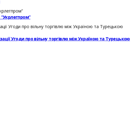
і
– “Укрлегпром”
ізації Угоди про вільну торгівлю між Україною та Турецькою