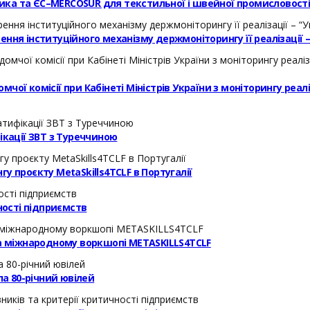
ика та ЄС–MERCOSUR для текстильної і швейної промисловост
ння інституційного механізму держмоніторингу її реалізації 
ої комісії при Кабінеті Міністрів України з моніторингу реал
кації ЗВТ з Туреччиною
у проєкту MetaSkills4TCLF в Португалії
ості підприємств
на міжнародному воркшопі METASKILLS4TCLF
а 80-річний ювілей