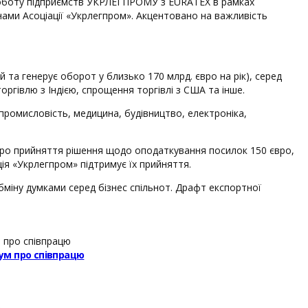
у роботу підприємств УКРЛЕГПРОМУ з EURATEX в рамках
нами Асоціації «Укрлегпром». Акцентовано на важливість
та генерує оборот у близько 170 млрд. євро на рік), серед
ргівлю з Індією, спрощення торгівлі з США та інше.
опромисловість, медицина, будівництво, електроніка,
 про прийняття рішення щодо оподаткування посилок 150 євро,
ія «Укрлегпром» підтримує їх прийняття.
бміну думками серед бізнес спільнот. Драфт експортної
ум про співпрацю