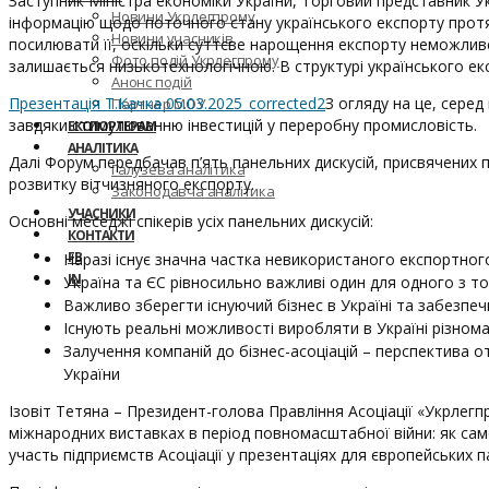
Заступник Міністра економіки України, Торговий представник Ук
Новини Укрлегпрому
інформацію щодо поточного стану українського експорту протяг
Новини учасників
посилювати її, оскільки суттєве нарощення експорту неможливе
Фото подій Укрлегпрому
залишається низькотехнологічною. В структурі українського експ
Анонс подій
Презентація Т.Качка 05.03.2025_corrected2
З огляду на це, сере
Партнер МОУ
завдяки стимулюванню інвестицій у переробну промисловість.
ЕКСПОРТЕРАМ
АНАЛІТИКА
Далі Форум передбачав п’ять панельних дискусій, присвячених 
Галузева аналітика
розвитку вітчизняного експорту.
Законодавча аналітика
УЧАСНИКИ
Основні меседжі спікерів усіх панельних дискусій:
КОНТАКТИ
FB
Наразі існує значна частка невикористаного експортного
IN
Україна та ЄС рівносильно важливі один для одного з т
Важливо зберегти існуючий бізнес в Україні та забезпе
Існують реальні можливості виробляти в Україні різнома
Залучення компаній до бізнес-асоціацій – перспектива 
України
Ізовіт Тетяна – Президент-голова Правління Асоціації «Укрлегп
міжнародних виставках в період повномасштабної війни: як само
участь підприємств Асоціації у презентаціях для європейських 