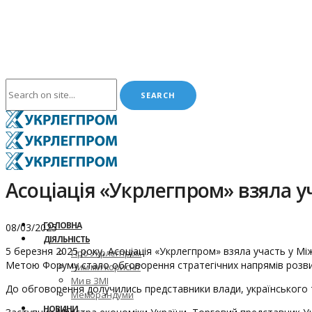
Асоціація «Укрлегпром» взяла 
ГОЛОВНА
08/03/2025
ДІЯЛЬНІСТЬ
5 березня 2025 року, Асоціація «Укрлегпром» взяла участь у М
Про Укрлегпром
Метою Форуму стало обговорення стратегічних напрямів розвитк
Чим ми корисні?
Ми в ЗМІ
До обговорення долучились представники влади, українського та
Меморандуми
НОВИНИ