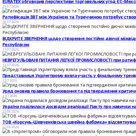
EURATEX обговорив перспективи торговельних угод ЄС–Мекс
21.07.2026
Ратифікація ЗВТ між Україною та Туреччиною потребує створе
18.07.2026
ВІДКРИТЕ ЗВЕРНЕННЯ щодо створення постійно діючої міжвідомч
Республікою
17.07.2026
НЕВРЕГУЛЬОВАНІ ПИТАННЯ ЛЕГКОЇ ПРОМИСЛОВОСТІ при ратифі
13.07.2026
Представниця Укрлегпрому взяла участь у фінальному тренінг
7.07.2026
Уряд оновив правила бронювання та підтвердження критичн
2.07.2026
Україна поділилася досвідом реалізації Пакту про навички 
25.06.2026
ТОВ «Корсунь-Шевченківська швейна фабрика» відсвяткувал
22.06.2026