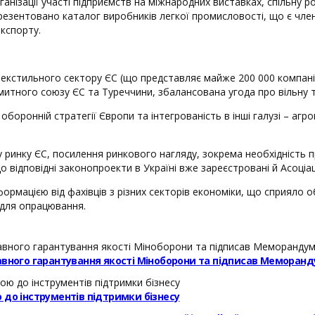
ганізації участі підприємств на міжнародних виставках, спільн
презентовано каталог виробників легкої промисловості, що є чле
кспорту.
екстильного сектору ЄС (що представляє майже 200 000 компаній 
итного союзу ЄС та Туреччини, збалансована угода про вільну то
боронній стратегії Європи та інтегрованість в інші галузі – агр
у ринку ЄС, посилення ринкового нагляду, зокрема необхідність
відповідні законопроекти в Україні вже зареєстровані й Асоціац
рмацією від фахівців з різних секторів економіки, що сприяло о
 для опрацювання.
авного гарантування якості Міноборони та підписав Меморанд
 до інструментів підтримки бізнесу