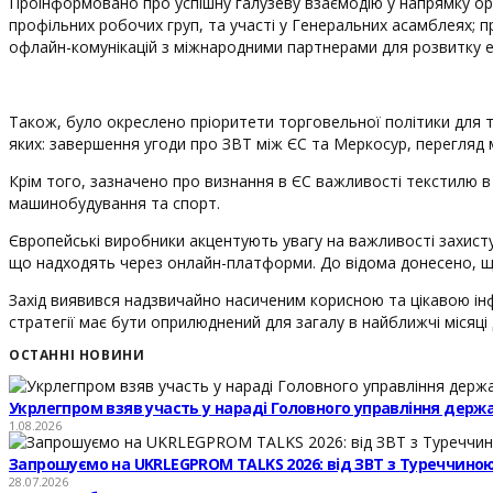
Проінформовано про успішну галузеву взаємодію у напрямку ор
профільних робочих груп, та участі у Генеральних асамблеях; 
офлайн-комунікацій з міжнародними партнерами для розвитку е
Також, було окреслено пріоритети торговельної політики для т
яких: завершення угоди про ЗВТ між ЄС та Меркосур, перегляд м
Крім того, зазначено про визнання в ЄС важливості текстилю в о
машинобудування та спорт.
Європейські виробники акцентують увагу на важливості захист
що надходять через онлайн-платформи. До відома донесено, що 
Захід виявився надзвичайно насиченим корисною та цікавою інфо
стратегії має бути оприлюднений для загалу в найближчі місяці
ОСТАННІ НОВИНИ
Укрлегпром взяв участь у нараді Головного управління держ
1.08.2026
Запрошуємо на UKRLEGPROM TALKS 2026: від ЗВТ з Туреччиною
28.07.2026