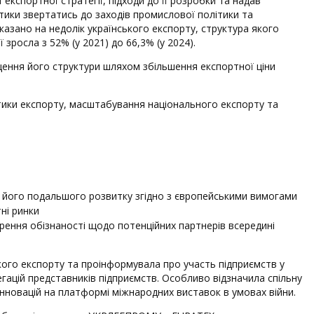
експортної стратегії, підходи до її розробки та надав
тики звертатись до заходів промислової політики та
азано на недолік українського експорту, структура якого
зросла з 52% (у 2021) до 66,3% (у 2024).
ащення його структури шляхом збільшення експортної ціни
стики експорту, масштабування національного експорту та
я його подальшого розвитку згідно з європейськими вимогами
ні ринки
рення обізнаності щодо потенційних партнерів всередині
ького експорту та проінформувала про участь підприємств у
егацій представників підприємств. Особливо відзначила спільну
інновацій на платформі міжнародних виставок в умовах війни.