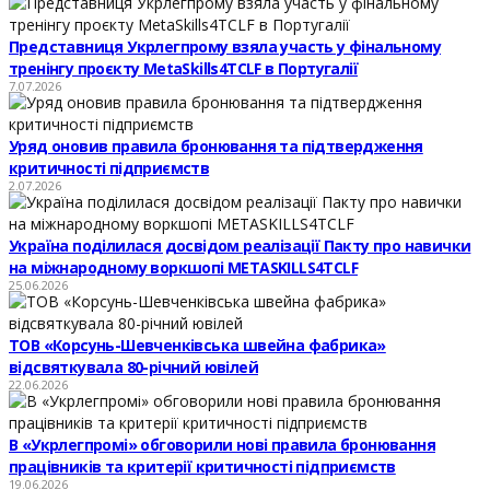
Представниця Укрлегпрому взяла участь у фінальному
тренінгу проєкту MetaSkills4TCLF в Португалії
7.07.2026
Уряд оновив правила бронювання та підтвердження
критичності підприємств
2.07.2026
Україна поділилася досвідом реалізації Пакту про навички
на міжнародному воркшопі METASKILLS4TCLF
25.06.2026
ТОВ «Корсунь-Шевченківська швейна фабрика»
відсвяткувала 80-річний ювілей
22.06.2026
В «Укрлегпромі» обговорили нові правила бронювання
працівників та критерії критичності підприємств
19.06.2026