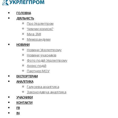
ГОЛОВНА
ДІЯЛЬНІСТЬ
Про Укрлегпром
Чим ми корисні?
Ми в ЗМІ
Меморандуми
НОВИНИ
Новини Укрлегпрому
Новини учасників
Фото подій Укрлегпрому
Анонс подій
Партнер МОУ
ЕКСПОРТЕРАМ
АНАЛІТИКА
Галузева аналітика
Законодавча аналітика
УЧАСНИКИ
КОНТАКТИ
FB
IN