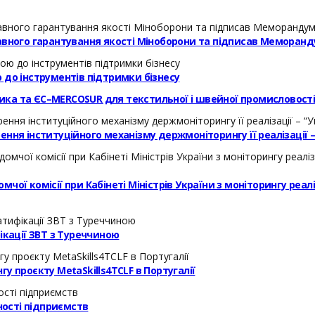
авного гарантування якості Міноборони та підписав Меморанд
 до інструментів підтримки бізнесу
ика та ЄС–MERCOSUR для текстильної і швейної промисловост
ння інституційного механізму держмоніторингу її реалізації 
ої комісії при Кабінеті Міністрів України з моніторингу реал
кації ЗВТ з Туреччиною
у проєкту MetaSkills4TCLF в Португалії
ості підприємств