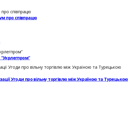
ум про співпрацю
і
– “Укрлегпром”
ізації Угоди про вільну торгівлю між Україною та Турецькою