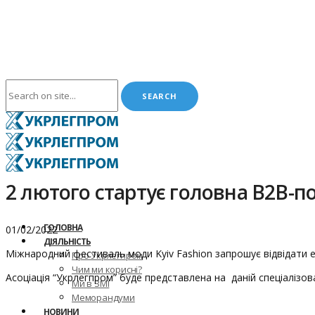
2 лютого стартує головна В2В-под
ГОЛОВНА
01/02/2022
ДІЯЛЬНІСТЬ
Міжнародний фестиваль моди Kyiv Fashion запрошує відвідати 
Про Укрлегпром
Чим ми корисні?
Асоціація “Укрлегпром” буде представлена на даній спеціалізова
Ми в ЗМІ
Меморандуми
НОВИНИ