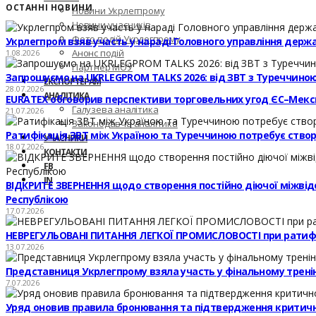
ОСТАННІ НОВИНИ
Новини Укрлегпрому
Новини учасників
Фото подій Укрлегпрому
Укрлегпром взяв участь у нараді Головного управління держ
Анонс подій
1.08.2026
Партнер МОУ
Запрошуємо на UKRLEGPROM TALKS 2026: від ЗВТ з Туреччиною
ЕКСПОРТЕРАМ
28.07.2026
АНАЛІТИКА
EURATEX обговорив перспективи торговельних угод ЄС–Мекс
Галузева аналітика
21.07.2026
Законодавча аналітика
Ратифікація ЗВТ між Україною та Туреччиною потребує створе
УЧАСНИКИ
18.07.2026
КОНТАКТИ
FB
IN
ВІДКРИТЕ ЗВЕРНЕННЯ щодо створення постійно діючої міжвідомч
Республікою
17.07.2026
НЕВРЕГУЛЬОВАНІ ПИТАННЯ ЛЕГКОЇ ПРОМИСЛОВОСТІ при ратифі
13.07.2026
Представниця Укрлегпрому взяла участь у фінальному тренінг
7.07.2026
Уряд оновив правила бронювання та підтвердження критичн