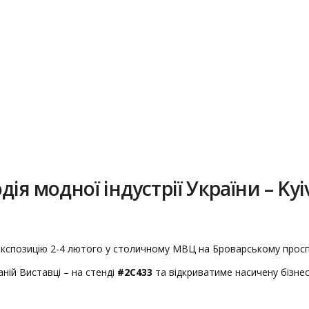
ія модної індустрії України – Kyi
експозицію 2-4 лютого у столичному МВЦ на Броварському проспе
ній Виставці – на стенді
#2С433
та відкриватиме насичену бізнес