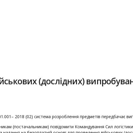
йськових (дослідних) випробува
01.001– 2018 (02) система розроблення предметів передбачає виг
кам (постачальникам) повідомити Командування Сил логістики 
надання на безоплатній основі для проведення військових (досл