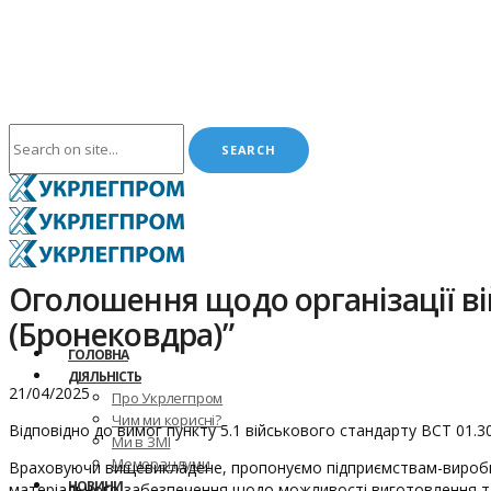
Оголошення щодо організації ві
(Бронековдра)”
ГОЛОВНА
ДІЯЛЬНІСТЬ
21/04/2025
Про Укрлегпром
Чим ми корисні?
Відповідно до вимог пункту 5.1 військового стандарту ВСТ 01.3
Ми в ЗМІ
Меморандуми
Враховуючи вищевикладене, пропонуємо підприємствам-виробни
НОВИНИ
матеріального забезпечення щодо можливості виготовлення та 