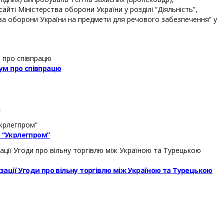
йті Міністерства оборони України у розділі “Діяльність”,
тва оборони України на предмети для речового забезпечення” у
ум про співпрацю
і
– “Укрлегпром”
ізації Угоди про вільну торгівлю між Україною та Турецькою