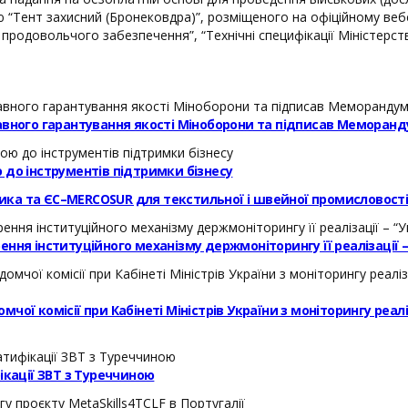
 “Тент захисний (Бронековдра)”, розміщеного на офіційному вебса
продовольчого забезпечення”, “Технічні специфікації Міністерс
авного гарантування якості Міноборони та підписав Меморанд
 до інструментів підтримки бізнесу
ика та ЄС–MERCOSUR для текстильної і швейної промисловост
ння інституційного механізму держмоніторингу її реалізації 
ої комісії при Кабінеті Міністрів України з моніторингу реал
кації ЗВТ з Туреччиною