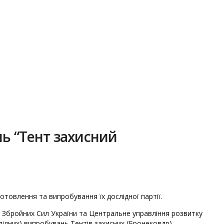
нь “Тент захисний
отовлення та випробування їх дослідної партії.
Збройних Сил України та Центральне управління розвитку
ідних) випробувань Тентів захисних (Бронековдр),