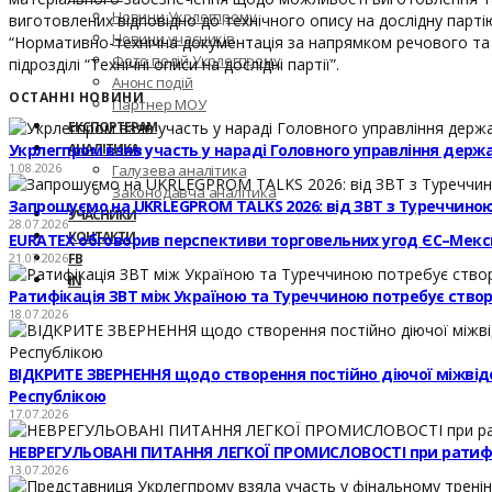
Новини Укрлегпрому
виготовлених відповідно до технічного опису на дослідну партію
Новини учасників
“Нормативно-технічна документація за напрямком речового та 
Фото подій Укрлегпрому
підрозділі “Технічні описи на дослідні партії”.
Анонс подій
ОСТАННІ НОВИНИ
Партнер МОУ
ЕКСПОРТЕРАМ
Укрлегпром взяв участь у нараді Головного управління держ
АНАЛІТИКА
1.08.2026
Галузева аналітика
Законодавча аналітика
Запрошуємо на UKRLEGPROM TALKS 2026: від ЗВТ з Туреччиною
УЧАСНИКИ
28.07.2026
КОНТАКТИ
EURATEX обговорив перспективи торговельних угод ЄС–Мекс
21.07.2026
FB
IN
Ратифікація ЗВТ між Україною та Туреччиною потребує створе
18.07.2026
ВІДКРИТЕ ЗВЕРНЕННЯ щодо створення постійно діючої міжвідомч
Республікою
17.07.2026
НЕВРЕГУЛЬОВАНІ ПИТАННЯ ЛЕГКОЇ ПРОМИСЛОВОСТІ при ратифі
13.07.2026