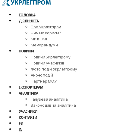
ГОЛОВНА
ДІЯЛЬНІСТЬ
Про Укрлегпром
Чим ми корисні?
Ми в ЗМІ
Меморандуми
НОВИНИ
Новини Укрлегпрому
Новини учасників
Фото подій Укрлегпрому
Анонс подій
Партнер МОУ
ЕКСПОРТЕРАМ
АНАЛІТИКА
Галузева аналітика
Законодавча аналітика
УЧАСНИКИ
КОНТАКТИ
FB
IN