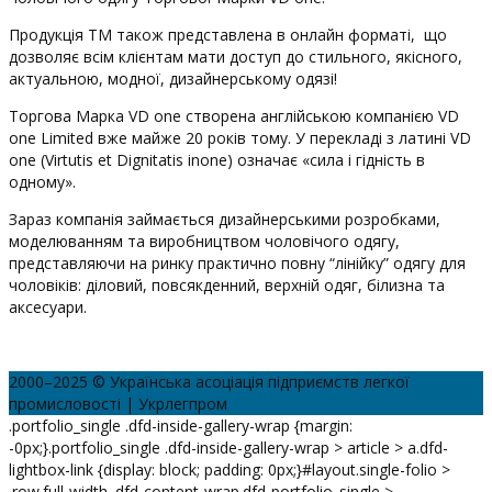
Продукція ТМ також представлена ​​в онлайн форматі, що
дозволяє всім клієнтам мати доступ до стильного, якісного,
актуальною, модної, дизайнерському одязі!
Торгова Марка VD one створена англійською компанією VD
one Limited вже майже 20 років тому. У перекладі з латині VD
one (Virtutis et Dignitatis inone) означає «сила і гідність в
одному».
Зараз компанія займається дизайнерськими розробками,
моделюванням та виробництвом чоловічого одягу,
представляючи на ринку практично повну “лінійку” одягу для
чоловіків: діловий, повсякденний, верхній одяг, білизна та
аксесуари.
2000–2025 © Українська асоціація підприємств легкої
промисловості | Укрлегпром
.portfolio_single .dfd-inside-gallery-wrap {margin:
-0px;}.portfolio_single .dfd-inside-gallery-wrap > article > a.dfd-
lightbox-link {display: block; padding: 0px;}#layout.single-folio >
.row.full-width .dfd-content-wrap.dfd-portfolio_single >