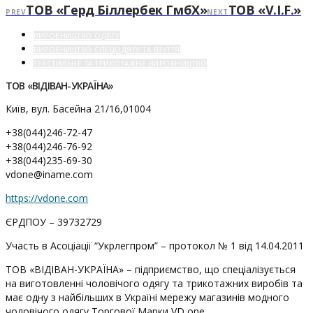
ТОВ «Герд Біллербек ГмбХ»
ТОВ «V.I.F.»
PREV
NEXT
ВИРОБНИЦТВО ОДЯГУ
ВИРОБНИЦТВО СПЕЦОДЯГУ ТА ВЗУТТЯ
ТЕКСТИЛЬНЕ ТА ТРИКОТАЖНЕ ВИРОБНИЦТВО
ТОВ «ВІДІВАН-УКРАЇНА»
Київ, вул. Басейна 21/16,01004
+38(044)246-72-47
+38(044)246-76-92
+38(044)235-69-30
vdone@iname.com
https://vdone.com
ЄРДПОУ – 39732729
Участь в Асоціації “Укрлегпром” – протокол № 1 від 14.04.2011
ТОВ «ВІДІВАН-УКРАЇНА» – підприємство, що спеціалізується
на виготовленні чоловічого одягу та трикотажних виробів та
має одну з найбільших в Україні мережу магазинів модного
чоловічого одягу Торгової Марки VD one.