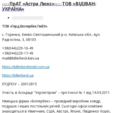
ПрАТ «Астра Люкс»
ТОВ «ВІДІВАН-
PREV
NEXT
УКРАЇНА»
ДОМАШНІЙ ТЕКСТИЛЬ
ТОВ «Герд Біллербек ГмбХ»
с. Горенка, Києво-Святошинський р-н, Київська обл., вул.
Радгоспна, 3, 08105
+38(044)229-16-49
+38(044)229-17-49
mail@billerbeck.kiev.ua
https://billerbecktextil.com.ua
https://billerbeck.ua
ЄРДПОУ – 20012815
Участь в Асоціації “Укрлегпром” – протокол № 1 від 14.04.2011
Німецька фірма «Біллербек» – провідний виробник ковдр,
подушок і інших постільних речей. Сьогодні офіси компанії
знаходяться в Німеччині, США, Австрії, Японії, Південної Кореї,