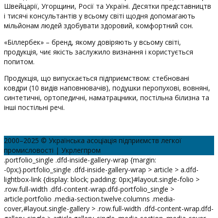
Швейцарії, Угорщини, Росії та Україні. Десятки представництв
і тисячі консультантів у всьому світі щодня допомагають
мільйонам людей здобувати здоровий, комфортний сон.
«Біллербек» – бренд, якому довіряють у всьому світі,
продукція, чиє якість заслужило визнання і користується
попитом.
Продукція, що випускається підприємством: стебновані
ковдри (10 видів наповнювачів), подушки перопухові, вовняні,
синтетичні, ортопедичні, наматрацники, постільна білизна та
інші постільні речі.
2000–2025 © Українська асоціація підприємств легкої
промисловості | Укрлегпром
.portfolio_single .dfd-inside-gallery-wrap {margin:
-0px;}.portfolio_single .dfd-inside-gallery-wrap > article > a.dfd-
lightbox-link {display: block; padding: 0px;}#layout.single-folio >
.row.full-width .dfd-content-wrap.dfd-portfolio_single >
article.portfolio .media-section.twelve.columns .media-
cover,#layout.single-gallery > .row.full-width .dfd-content-wrap.dfd-