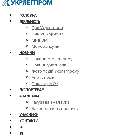
ГОЛОВНА
ДІЯЛЬНІСТЬ
Про Укрлегпром
Чим ми корисні?
Ми в ЗМІ
Меморандуми
НОВИНИ
Новини Укрлегпрому
Новини учасників
Фото подій Укрлегпрому
Анонс подій
Партнер МОУ
ЕКСПОРТЕРАМ
АНАЛІТИКА
Галузева аналітика
Законодавча аналітика
УЧАСНИКИ
КОНТАКТИ
FB
IN