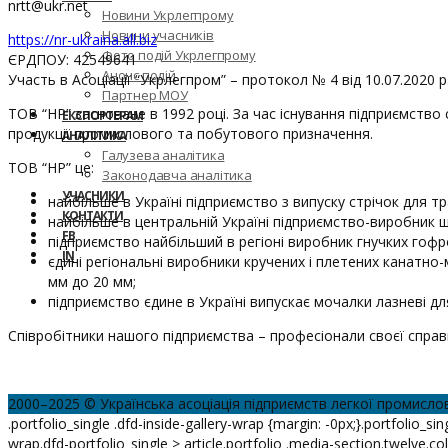
nrtt@ukr.net
Новини Укрлегпрому
Новини учасників
https://nr-ukraina.all.biz
Фото подій Укрлегпрому
ЄРДПОУ: 42549641
Анонс подій
Участь в Асоціації “Укрлегпром” – протокол № 4 від 10.07.2020 р
Партнер МОУ
ТОВ “НР” засноване в 1992 році. За час існування підприємство
ЕКСПОРТЕРАМ
продукції промислового та побутового призначення.
АНАЛІТИКА
Галузева аналітика
ТОВ “НР” це:
Законодавча аналітика
УЧАСНИКИ
найбільше в Україні підприємство з випуску стрічок для 
КОНТАКТИ
найбільше в центральній Україні підприємство-виробник ш
FB
підприємство найбільший в регіоні виробник гнучких гофр
IN
єдині регіональні виробники кручених і плетених канатно
мм до 20 мм;
підприємство єдине в Україні випускає мочалки лазневі д
Співробітники нашого підприємства – професіонали своєї справи
2000–2025 © Українська асоціація підприємств легкої промисло
.portfolio_single .dfd-inside-gallery-wrap {margin: -0px;}.portfolio_sing
wrap.dfd-portfolio_single > article.portfolio .media-section.twelve.co