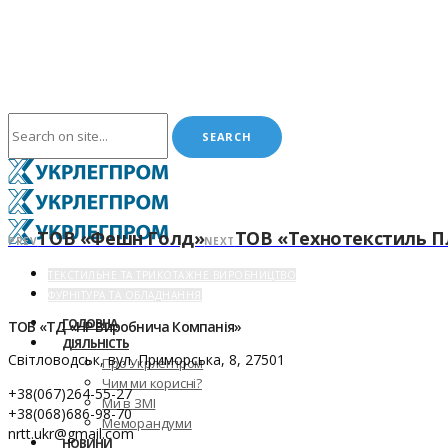
ТОВ «Фешн Голд»
ТОВ «Технотекстиль 
PREV
NEXT
ТЕКСТИЛЬНЕ ТА ТРИКОТАЖНЕ ВИРОБНИЦТВО
ФУРНІТУРА ТА ОБЛАДНАННЯ
ГОЛОВНА
ТОВ «ТД «НР Виробнича Компанія»
ДІЯЛЬНІСТЬ
Світловодськ, вул. Приморська, 8, 27501
Про Укрлегпром
Чим ми корисні?
+38(067)264-55-27
Ми в ЗМІ
+38(068)686-98-70
Меморандуми
nrtt.ukr@gmail.com
НОВИНИ