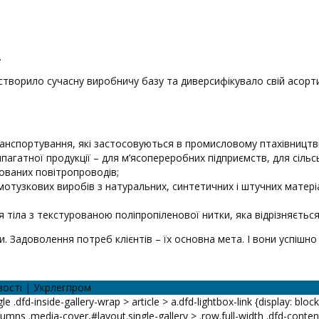
.
 створило сучасну виробничу базу та диверсифікувало свій асорт
транспортування, які застосовуються в промисловому птахівництві
пагатної продукції – для м’ясопереробних підприємств, для сіль
ованих повітропроводів;
-мотузкових виробів з натуральних, синтетичних і штучних матер
ля тіла з текстурованою поліпропіленової нитки, яка відрізняє
. Задоволення потреб клієнтів – їх основна мета. І вони успішно
вості | Укрлегпром
le .dfd-inside-gallery-wrap > article > a.dfd-lightbox-link {display: bloc
lumns .media-cover,#layout.single-gallery > .row.full-width .dfd-content