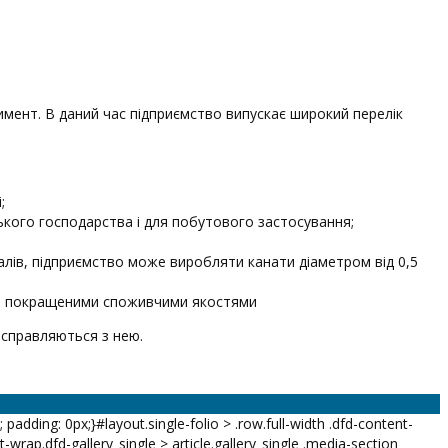
имент. В даний час підприємство випускає широкий перелік
;
ського господарства і для побутового застосування;
іалів, підприємство може виробляти канати діаметром від 0,5
ться покращеними споживчими якостями
 справляються з нею.
k; padding: 0px;}#layout.single-folio > .row.full-width .dfd-content-
-wrap.dfd-gallery_single > article.gallery_single .media-section