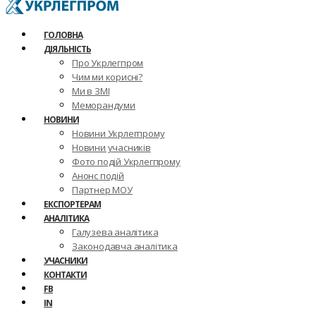
ГОЛОВНА
ДІЯЛЬНІСТЬ
Про Укрлегпром
Чим ми корисні?
Ми в ЗМІ
Меморандуми
НОВИНИ
Новини Укрлегпрому
Новини учасників
Фото подій Укрлегпрому
Анонс подій
Партнер МОУ
ЕКСПОРТЕРАМ
АНАЛІТИКА
Галузева аналітика
Законодавча аналітика
УЧАСНИКИ
КОНТАКТИ
FB
IN