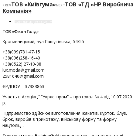
ТОВ «Київгума»
ТОВ «ТД «НР Виробнича
PREV
NEXT
Компанія»
ВИРОБНИЦТВО ОДЯГУ
ТОВ «Фешн Голд»
Кропивницький, вул.Пашутінська, 54/55
+38(099)781-47-15
+38(096)258-16-40
+38(0522) 27-10-88
lux.moda@gmail.com
2581640@gmail.com
ЄРДПОУ – 37383863
Участь в Асоціації “Укрлегпром” – протокол № 4 від 10.07.2020
р.
Підприємство здійснює виготовлення жакетів, курток, блуз,
брюк, виробів з трикотажу, військову форму та форму
нацполіції.
Торгова марка FashionGold пропонує одяг для жінок, який