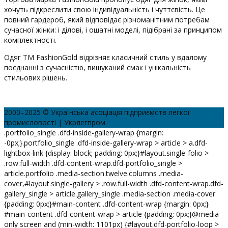
хочуть підкреслити свою індивідуальність і чуттєвість. Це
повний гардероб, який відповідає різноманітним потребам
сучасної жінки: і ділові, і ошатні моделі, підібрані за принципом
комплектності.
Одяг ТМ FashionGold відрізняє класичний стиль у вдалому
поєднанні з сучасністю, вишуканий смак і унікальність
стильових рішень.
2000–2025 © Українська асоціація підприємств легкої
промисловості | Укрлегпром
.portfolio_single .dfd-inside-gallery-wrap {margin:
-0px;}.portfolio_single .dfd-inside-gallery-wrap > article > a.dfd-
lightbox-link {display: block; padding: 0px;}#layout.single-folio >
.row.full-width .dfd-content-wrap.dfd-portfolio_single >
article.portfolio .media-section.twelve.columns .media-
cover,#layout.single-gallery > .row.full-width .dfd-content-wrap.dfd-
gallery_single > article.gallery_single .media-section .media-cover
{padding: 0px;}#main-content .dfd-content-wrap {margin: 0px;}
#main-content .dfd-content-wrap > article {padding: 0px;}@media
only screen and (min-width: 1101px) {#layout.dfd-portfolio-loop >