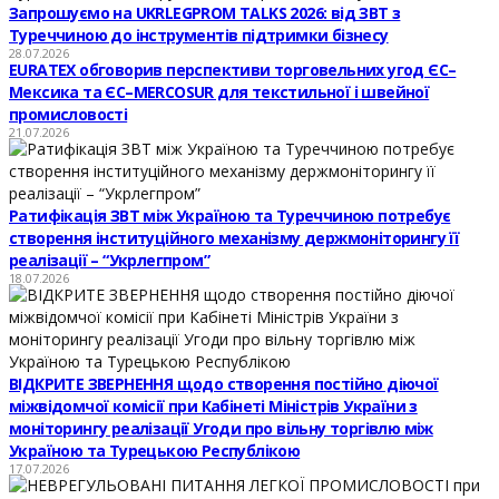
Запрошуємо на UKRLEGPROM TALKS 2026: від ЗВТ з
Туреччиною до інструментів підтримки бізнесу
28.07.2026
EURATEX обговорив перспективи торговельних угод ЄС–
Мексика та ЄС–MERCOSUR для текстильної і швейної
промисловості
21.07.2026
Ратифікація ЗВТ між Україною та Туреччиною потребує
створення інституційного механізму держмоніторингу її
реалізації – “Укрлегпром”
18.07.2026
ВІДКРИТЕ ЗВЕРНЕННЯ щодо створення постійно діючої
міжвідомчої комісії при Кабінеті Міністрів України з
моніторингу реалізації Угоди про вільну торгівлю між
Україною та Турецькою Республікою
17.07.2026