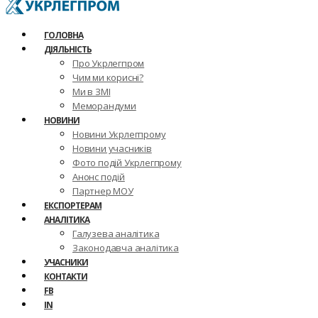
ГОЛОВНА
ДІЯЛЬНІСТЬ
Про Укрлегпром
Чим ми корисні?
Ми в ЗМІ
Меморандуми
НОВИНИ
Новини Укрлегпрому
Новини учасників
Фото подій Укрлегпрому
Анонс подій
Партнер МОУ
ЕКСПОРТЕРАМ
АНАЛІТИКА
Галузева аналітика
Законодавча аналітика
УЧАСНИКИ
КОНТАКТИ
FB
IN