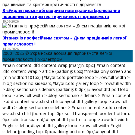
В «Укрлегпромі» обговорили нові правила бронювання
працівників та критерії критичності підприємств
19.06.2026
Вітання із професійним святом – Днем працівників легкої
промисловості!
14.06.2026
2000–2025 © Українська асоціація підприємств легкої
промисловості | Укрлегпром
#main-content .dfd-content-wrap {margin: 0px;} #main-content
.dfd-content-wrap > article {padding: 0px;}@media only screen and
(min-width: 1101px) {#layout.dfd-portfolio-loop > .row.full-width >
.blog-section.no-sidebars,#layout.dfd-gallery-loop > .row.full-width
> .blog-section.no-sidebars {padding: 0 0px;}#layout.dfd-portfolio-
loop > .row.full-width > .blog-section.no-sidebars > #main-content
> .dfd-content-wrap:first-child,#layout.dfd-gallery-loop > .row.full-
width > .blog-section.no-sidebars > #main-content > .dfd-content-
wrap:first-child {border-top: 0px solid transparent; border-bottom:
0px solid transparent;}#layout.dfd-portfolio-loop > .row.full-width
#right-sidebar,#layout.dfd-gallery-loop > .row.full-width #right-
sidebar {padding-top: 0px;padding-bottom: 0px;}#layout.dfd-