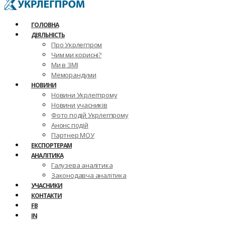
ГОЛОВНА
ДІЯЛЬНІСТЬ
Про Укрлегпром
Чим ми корисні?
Ми в ЗМІ
Меморандуми
НОВИНИ
Новини Укрлегпрому
Новини учасників
Фото подій Укрлегпрому
Анонс подій
Партнер МОУ
ЕКСПОРТЕРАМ
АНАЛІТИКА
Галузева аналітика
Законодавча аналітика
УЧАСНИКИ
КОНТАКТИ
FB
IN