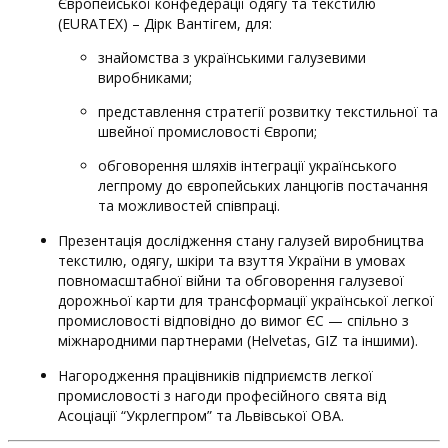
Європейської конфедерації одягу та текстилю
(EURATEX) – Дірк Вантігем, для:
знайомства з українськими галузевими
виробниками;
представлення стратегії розвитку текстильної та
швейної промисловості Європи;
обговорення шляхів інтеграції українського
легпрому до європейських ланцюгів постачання
та можливостей співпраці.
Презентація дослідження стану галузей виробництва
текстилю, одягу, шкіри та взуття України в умовах
повномасштабної війни та обговорення галузевої
дорожньої карти для трансформації української легкої
промисловості відповідно до вимог ЄС — спільно з
міжнародними партнерами (Helvetas, GIZ та іншими).
Нагородження працівників підприємств легкої
промисловості з нагоди професійного свята від
Асоціації “Укрлегпром” та Львівської ОВА.