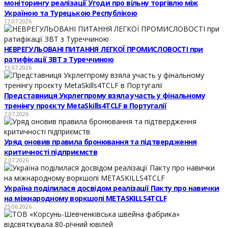
моніторингу реалізації Угоди про вільну торгівлю між
Україною та Турецькою Республікою
17.07.2026
НЕВРЕГУЛЬОВАНІ ПИТАННЯ ЛЕГКОЇ ПРОМИСЛОВОСТІ при
ратифікації ЗВТ з Туреччиною
13.07.2026
Представниця Укрлегпрому взяла участь у фінальному
тренінгу проєкту MetaSkills4TCLF в Португалії
7.07.2026
Уряд оновив правила бронювання та підтвердження
критичності підприємств
2.07.2026
Україна поділилася досвідом реалізації Пакту про навички
на міжнародному воркшопі METASKILLS4TCLF
25.06.2026