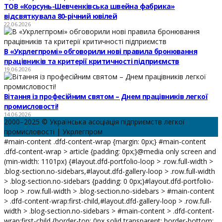
ТОВ «Корсунь-Шевченківська швейна фабрика»
відсвяткувала 80-річний ювілей
22.06.2026
В «Укрлегпромі» обговорили нові правила бронювання
працівників та критерії критичності підприємств
19.06.2026
Вітання із професійним святом – Днем працівників легкої
промисловості!
14.06.2026
2000–2025 © Українська асоціація підприємств легкої
промисловості | Укрлегпром
#main-content .dfd-content-wrap {margin: 0px;} #main-content
.dfd-content-wrap > article {padding: 0px;}@media only screen and
(min-width: 1101px) {#layout.dfd-portfolio-loop > .row.full-width >
.blog-section.no-sidebars,#layout.dfd-gallery-loop > .row.full-width
> .blog-section.no-sidebars {padding: 0 0px;}#layout.dfd-portfolio-
loop > .row.full-width > .blog-section.no-sidebars > #main-content
> .dfd-content-wrap:first-child,#layout.dfd-gallery-loop > .row.full-
width > .blog-section.no-sidebars > #main-content > .dfd-content-
wrap:first-child {border-top: 0px solid transparent; border-bottom: